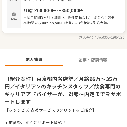
港南2丁目18−1
アトレ品川 4階
理業務 ・まかないづくり ・後輩スタッフやアルバイトスタ
ッフの教育 ・洗浄や清掃など衛生管理 ・料理長の補助 ・
月給
:
260,000
円〜
350,000
円
新メニュー提案 など 入社後はスキルに合わせた業務からお
任せしますので、徐々に仕事の幅を広げていきましょう。
※試用期間3ヶ月（期間中、条件変動なし） ※みなし残業
給与
成長をしっかりサポートしますので、経験に関わらず安心
30時間48,200～66,500円を含む。超過分は別途支給。
してスタートできる環境です。 ゆくゆくはステップアップ
などもめざせます。
求人番号：
Job000-198-323
求人情報
企業・店舗情報
【紹介案件】東京都内各店舗／月給26万～35万
円／イタリアンのキッチンスタッフ／飲食専門の
キャリアアドバイザーが、選考～内定までをサポ
ートします
【クックビズ 支援サービスのメリットをご紹介】
▼応募後、すぐにサポート開始！