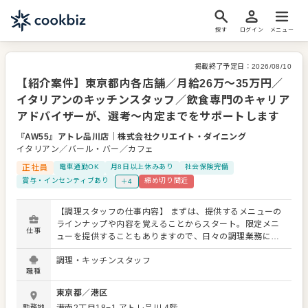
探す
ログイン
メニュー
掲載終了予定日：
2026/08/10
【紹介案件】東京都内各店舗／月給26万～35万円／
イタリアンのキッチンスタッフ／飲食専門のキャリア
アドバイザーが、選考～内定までをサポートします
『AW55』アトレ品川店
｜
株式会社クリエイト・ダイニング
イタリアン／バール・バー／カフェ
正社員
電車通勤OK
月8日以上休みあり
社会保険完備
賞与・インセンティブあり
締め切り間近
＋4
【調理スタッフの仕事内容】 まずは、提供するメニューの
ラインナップや内容を覚えることからスタート。限定メニ
仕事
ューを提供することもありますので、日々の調理業務に加
え、さまざまなスキルを活かしたり、習得できたりもしま
調理・キッチンスタッフ
す。 メニューの提案も可能です。ぜひアイデアを発信して
職種
ください。よりよいお店づくりのためのオペレーション改
善なども大歓迎です。 【具体的には…】 ・仕込みから盛り
東京都
／
港区
付けまでの調理全般 ・仕入れや在庫管理などキッチンの管
勤務地