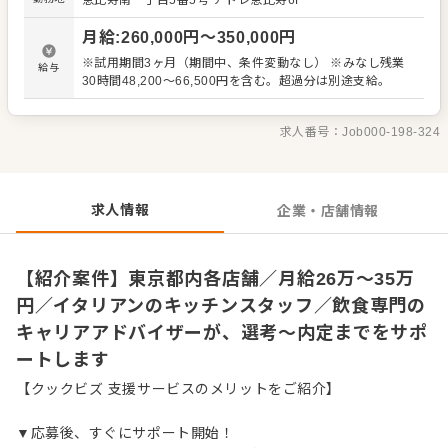
恵比寿南一丁目5番5号
アトレ恵比寿6F
理業務 ・まかないづくり ・後輩スタッフやアルバイトスタ
ッフの教育 ・洗浄や清掃など衛生管理 ・料理長の補助 ・
月給
:
260,000
円〜
350,000
円
新メニュー提案 など 入社後はスキルに合わせた業務からお
任せしますので、徐々に仕事の幅を広げていきましょう。
※試用期間3ヶ月（期間中、条件変動なし） ※みなし残業
給与
成長をしっかりサポートしますので、経験に関わらず安心
30時間48,200～66,500円を含む。超過分は別途支給。
してスタートできる環境です。 ゆくゆくはステップアップ
などもめざせます。
求人番号：
Job000-198-324
求人情報
企業・店舗情報
【紹介案件】東京都内各店舗／月給26万～35万
円／イタリアンのキッチンスタッフ／飲食専門の
キャリアアドバイザーが、選考～内定までをサポ
ートします
【クックビズ 支援サービスのメリットをご紹介】
▼応募後、すぐにサポート開始！