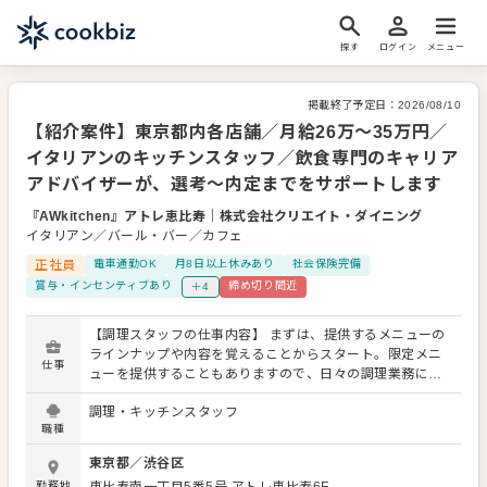
探す
ログイン
メニュー
掲載終了予定日：
2026/08/10
【紹介案件】東京都内各店舗／月給26万～35万円／
イタリアンのキッチンスタッフ／飲食専門のキャリア
アドバイザーが、選考～内定までをサポートします
『AWkitchen』アトレ恵比寿
｜
株式会社クリエイト・ダイニング
イタリアン／バール・バー／カフェ
正社員
電車通勤OK
月8日以上休みあり
社会保険完備
賞与・インセンティブあり
締め切り間近
＋4
【調理スタッフの仕事内容】 まずは、提供するメニューの
ラインナップや内容を覚えることからスタート。限定メニ
仕事
ューを提供することもありますので、日々の調理業務に加
え、さまざまなスキルを活かしたり、習得できたりもしま
調理・キッチンスタッフ
す。 メニューの提案も可能です。ぜひアイデアを発信して
職種
ください。よりよいお店づくりのためのオペレーション改
善なども大歓迎です。 【具体的には…】 ・仕込みから盛り
東京都
／
渋谷区
付けまでの調理全般 ・仕入れや在庫管理などキッチンの管
勤務地