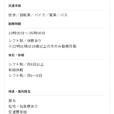
交通手段
徒歩／自転車／バイク／電車／バス
勤務時間
10時00分
〜
05時00分
シフト制／休憩あり
※22時以降は18歳以上の方のみ勤務可能
休日・休暇
シフト制／月8日以上
有給休暇
シフト制／月6～8日
待遇・福利厚生
賞与
社宅・社員寮あり
交通費支給