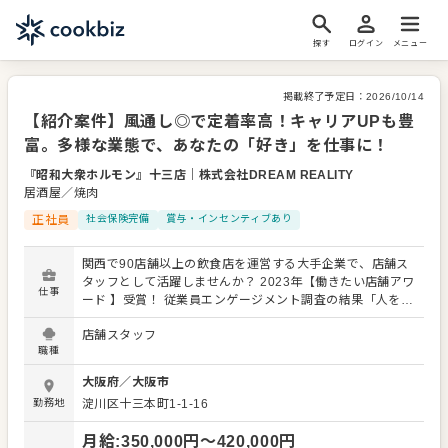
探す
ログイン
メニュー
掲載終了予定日：
2026/10/14
【紹介案件】風通し◎で定着率高！キャリアUPも豊
富。多様な業態で、あなたの「好き」を仕事に！
『昭和大衆ホルモン』十三店
｜
株式会社DREAM REALITY
居酒屋／焼肉
正社員
社会保険完備
賞与・インセンティブあり
関西で90店舗以上の飲食店を運営する大手企業で、店舗ス
タッフとして活躍しませんか？ 2023年【働きたい店舗アワ
仕事
ード 】受賞！ 従業員エンゲージメント調査の結果「人を大
切にする企業」として表彰されました。 安定性抜群。あな
店舗スタッフ
たの接客・調理経験を活かし、お客様に最高の時間を提供
職種
しましょう。 入社後は、まずメニューや店舗オペレーショ
ンを覚えることからスタート。レギュラーメニューに加
大阪府
／
大阪市
え、季節の限定メニューも提供するため、幅広いスキルを
勤務地
淀川区十三本町1-1-16
習得できます。 開店・閉店準備、接客全般（ご案内、オー
ダー、レジ対応、ドリンク作りなど）、簡単な調理や仕込
月給
:
350,000
円〜
420,000
円
み、仕入れ・在庫管理、まかない作り、アルバイトスタッ