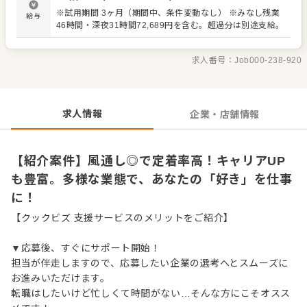
フの教育など、多岐にわたる業務をお任せします。オペレ
※試用期間 3ヶ月（期間中、条件変動なし） ※みなし残業
給与
ーション改善のアイデアも大歓迎です。 スキルに合わせた
46時間・深夜31時間72,689円を含む。超過分は別途支給。
業務からスタートし、先輩スタッフが丁寧にサポート。 経
験が浅い方も安心して成長できる環境です。将来的には、
店長や料理長、SVといった本部職へのキャリアアップも目
求人番号：
Job000-238-920
指せます。出店計画も豊富で、独立支援制度もあります。
求人情報
企業・店舗情報
【紹介案件】風通し◎で定着率高！キャリアUP
も豊富。多様な業態で、あなたの「好き」を仕事
に！
【クックビズ 支援サービスのメリットをご紹介】
▼応募後、すぐにサポート開始！
担当が伴走しますので、応募したい企業の選考へとスムーズに
お進みいただけます。
転職はしたいけど忙しくて時間がない…そんな方にこそオスス