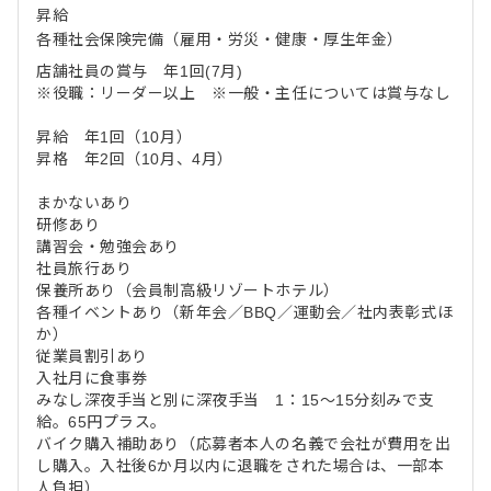
昇給
各種社会保険完備（雇用・労災・健康・厚生年金）
店舗社員の賞与 年1回(7月)
※役職：リーダー以上 ※一般・主任については賞与なし
昇給 年1回（10月）
昇格 年2回（10月、4月）
まかないあり
研修あり
講習会・勉強会あり
社員旅行あり
保養所あり（会員制高級リゾートホテル）
各種イベントあり（新年会／BBQ／運動会／社内表彰式ほ
か）
従業員割引あり
入社月に食事券
みなし深夜手当と別に深夜手当 1：15～15分刻みで支
給。65円プラス。
バイク購入補助あり（応募者本人の名義で会社が費用を出
し購入。入社後6か月以内に退職をされた場合は、一部本
人負担）