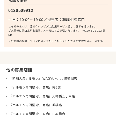
電話で応募
0120509912
平日：10:00〜19:00
／
担当者：
転職相談窓口
こちらの求人は、弊社クックビズの支援サービス通じて選考を行います。
ご応募後は窓口よりお電話、メールにてご連絡いたします。（0120-50-9912/窓
口）
※お電話の際は「クックビズを見た」とお伝えくださると受付がスムーズです。
他の募集店舗
『昭和大衆ホルモン』 WAGYU+plus 道頓堀店
『ホルモン肉問屋 小川商店』天5店
『ホルモン肉問屋 小川商店』天神橋五丁目店
『ホルモン肉問屋 小川商店』鶴橋店
『ホルモン肉問屋 小川商店』日本橋店