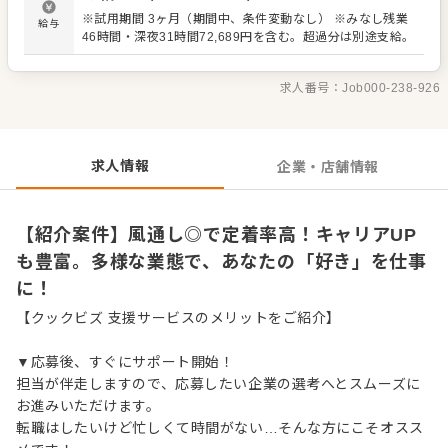
フの教育など、多岐にわたる業務をお任せします。オペレ
※試用期間 3ヶ月（期間中、条件変動なし） ※みなし残業
給与
ーション改善のアイデアも大歓迎です。 スキルに合わせた
46時間・深夜31時間72,689円を含む。超過分は別途支給。
業務からスタートし、先輩スタッフが丁寧にサポート。 経
験が浅い方も安心して成長できる環境です。将来的には、
店長や料理長、SVといった本部職へのキャリアアップも目
求人番号：
Job000-238-926
指せます。出店計画も豊富で、独立支援制度もあります。
求人情報
企業・店舗情報
【紹介案件】風通し◎で定着率高！キャリアUP
も豊富。多様な業態で、あなたの「好き」を仕事
に！
【クックビズ 支援サービスのメリットをご紹介】
▼応募後、すぐにサポート開始！
担当が伴走しますので、応募したい企業の選考へとスムーズに
お進みいただけます。
転職はしたいけど忙しくて時間がない…そんな方にこそオスス