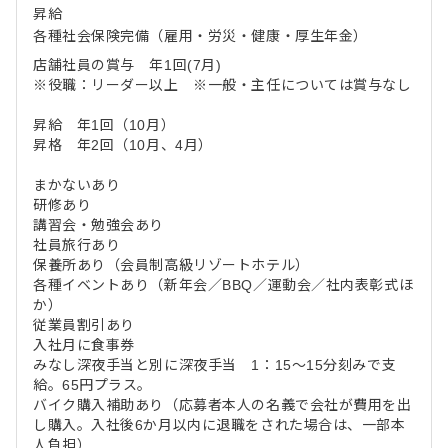
昇給
各種社会保険完備（雇用・労災・健康・厚生年金）
店舗社員の賞与 年1回(7月)
※役職：リーダー以上 ※一般・主任については賞与なし
昇給 年1回（10月）
昇格 年2回（10月、4月）
まかないあり
研修あり
講習会・勉強会あり
社員旅行あり
保養所あり（会員制高級リゾートホテル）
各種イベントあり（新年会／BBQ／運動会／社内表彰式ほ
か）
従業員割引あり
入社月に食事券
みなし深夜手当と別に深夜手当 1：15～15分刻みで支
給。65円プラス。
バイク購入補助あり（応募者本人の名義で会社が費用を出
し購入。入社後6か月以内に退職をされた場合は、一部本
人負担）