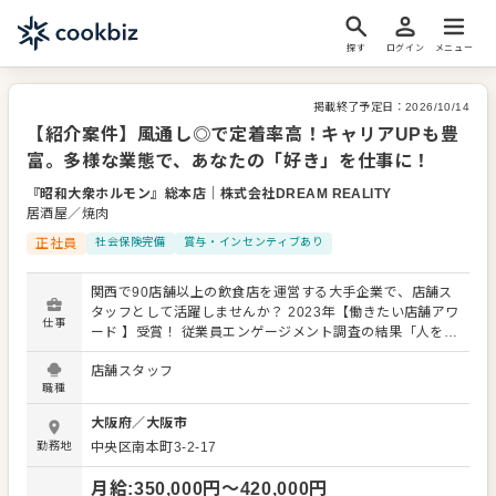
探す
ログイン
メニュー
掲載終了予定日：
2026/10/14
【紹介案件】風通し◎で定着率高！キャリアUPも豊
富。多様な業態で、あなたの「好き」を仕事に！
『昭和大衆ホルモン』総本店
｜
株式会社DREAM REALITY
居酒屋／焼肉
正社員
社会保険完備
賞与・インセンティブあり
関西で90店舗以上の飲食店を運営する大手企業で、店舗ス
タッフとして活躍しませんか？ 2023年【働きたい店舗アワ
仕事
ード 】受賞！ 従業員エンゲージメント調査の結果「人を大
切にする企業」として表彰されました。 安定性抜群。あな
店舗スタッフ
たの接客・調理経験を活かし、お客様に最高の時間を提供
職種
しましょう。 入社後は、まずメニューや店舗オペレーショ
ンを覚えることからスタート。レギュラーメニューに加
大阪府
／
大阪市
え、季節の限定メニューも提供するため、幅広いスキルを
勤務地
中央区南本町3-2-17
習得できます。 開店・閉店準備、接客全般（ご案内、オー
ダー、レジ対応、ドリンク作りなど）、簡単な調理や仕込
月給
:
350,000
円〜
420,000
円
み、仕入れ・在庫管理、まかない作り、アルバイトスタッ