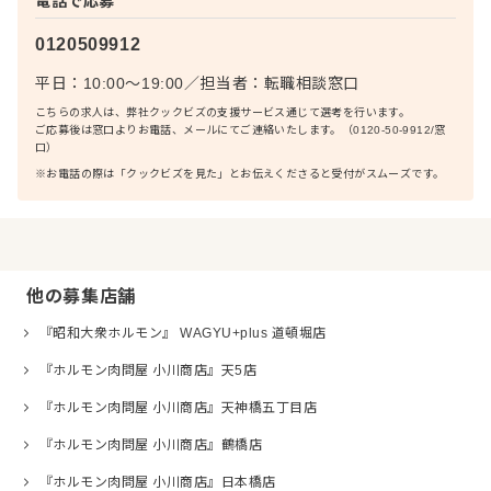
電話で応募
0120509912
平日：10:00〜19:00
／
担当者：
転職相談窓口
こちらの求人は、弊社クックビズの支援サービス通じて選考を行います。
ご応募後は窓口よりお電話、メールにてご連絡いたします。（0120-50-9912/窓
口）
※お電話の際は「クックビズを見た」とお伝えくださると受付がスムーズです。
他の募集店舗
『昭和大衆ホルモン』 WAGYU+plus 道頓堀店
『ホルモン肉問屋 小川商店』天5店
『ホルモン肉問屋 小川商店』天神橋五丁目店
『ホルモン肉問屋 小川商店』鶴橋店
『ホルモン肉問屋 小川商店』日本橋店