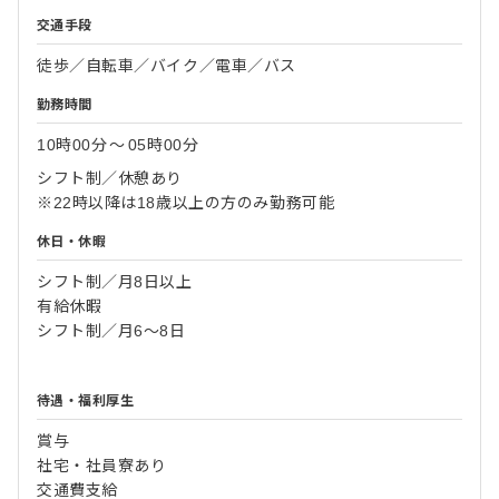
交通手段
徒歩／自転車／バイク／電車／バス
勤務時間
10時00分
〜
05時00分
シフト制／休憩あり
※22時以降は18歳以上の方のみ勤務可能
休日・休暇
シフト制／月8日以上
有給休暇
シフト制／月6～8日
待遇・福利厚生
賞与
社宅・社員寮あり
交通費支給