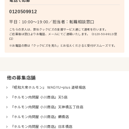
電話で応募
0120509912
平日：10:00〜19:00
／
担当者：
転職相談窓口
こちらの求人は、弊社クックビズの支援サービス通じて選考を行います。
ご応募後は窓口よりお電話、メールにてご連絡いたします。（0120-50-9912/窓
口）
※お電話の際は「クックビズを見た」とお伝えくださると受付がスムーズです。
他の募集店舗
『昭和大衆ホルモン』 WAGYU+plus 道頓堀店
『ホルモン肉問屋 小川商店』天5店
『ホルモン肉問屋 小川商店』天神橋五丁目店
『ホルモン肉問屋 小川商店』鶴橋店
『ホルモン肉問屋 小川商店』日本橋店