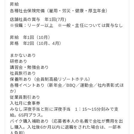
昇給
各種社会保険完備（雇用・労災・健康・厚生年金）
店舗社員の賞与 年1回(7月)
※役職：リーダー以上 ※一般・主任については賞与なし
昇給 年1回（10月）
昇格 年2回（10月、4月）
まかないあり
研修あり
講習会・勉強会あり
社員旅行あり
保養所あり（会員制高級リゾートホテル）
各種イベントあり（新年会／BBQ／運動会／社内表彰式ほ
か）
従業員割引あり
入社月に食事券
みなし深夜手当と別に深夜手当 1：15～15分刻みで支
給。65円プラス。
バイク購入補助あり（応募者本人の名義で会社が費用を出
し購入。入社後6か月以内に退職をされた場合は、一部本
人負担）