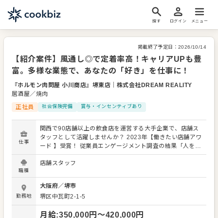
探す
ログイン
メニュー
掲載終了予定日：
2026/10/14
【紹介案件】風通し◎で定着率高！キャリアUPも豊
富。多様な業態で、あなたの「好き」を仕事に！
『ホルモン肉問屋 小川商店』堺東店
｜
株式会社DREAM REALITY
居酒屋／焼肉
正社員
社会保険完備
賞与・インセンティブあり
関西で90店舗以上の飲食店を運営する大手企業で、店舗ス
タッフとして活躍しませんか？ 2023年【働きたい店舗アワ
仕事
ード 】受賞！ 従業員エンゲージメント調査の結果「人を大
切にする企業」として表彰されました。 安定性抜群。あな
店舗スタッフ
たの接客・調理経験を活かし、お客様に最高の時間を提供
職種
しましょう。 入社後は、まずメニューや店舗オペレーショ
ンを覚えることからスタート。レギュラーメニューに加
大阪府
／
堺市
え、季節の限定メニューも提供するため、幅広いスキルを
勤務地
堺区中瓦町2-1-5
習得できます。 開店・閉店準備、接客全般（ご案内、オー
ダー、レジ対応、ドリンク作りなど）、簡単な調理や仕込
月給
:
350,000
円〜
420,000
円
み、仕入れ・在庫管理、まかない作り、アルバイトスタッ