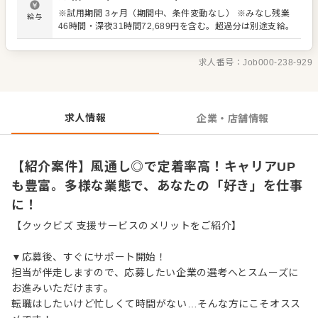
フの教育など、多岐にわたる業務をお任せします。オペレ
※試用期間 3ヶ月（期間中、条件変動なし） ※みなし残業
給与
ーション改善のアイデアも大歓迎です。 スキルに合わせた
46時間・深夜31時間72,689円を含む。超過分は別途支給。
業務からスタートし、先輩スタッフが丁寧にサポート。 経
験が浅い方も安心して成長できる環境です。将来的には、
店長や料理長、SVといった本部職へのキャリアアップも目
求人番号：
Job000-238-929
指せます。出店計画も豊富で、独立支援制度もあります。
求人情報
企業・店舗情報
【紹介案件】風通し◎で定着率高！キャリアUP
も豊富。多様な業態で、あなたの「好き」を仕事
に！
【クックビズ 支援サービスのメリットをご紹介】
▼応募後、すぐにサポート開始！
担当が伴走しますので、応募したい企業の選考へとスムーズに
お進みいただけます。
転職はしたいけど忙しくて時間がない…そんな方にこそオスス