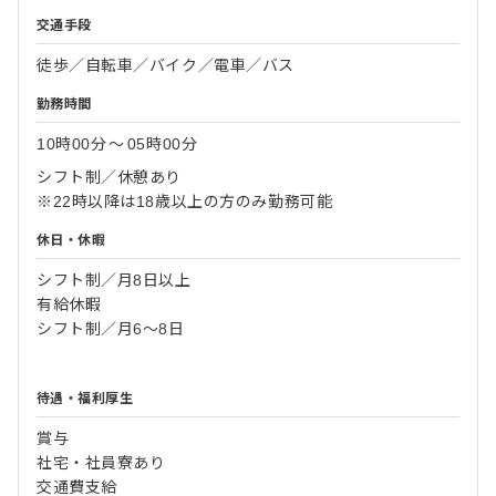
交通手段
徒歩／自転車／バイク／電車／バス
勤務時間
10時00分
〜
05時00分
シフト制／休憩あり
※22時以降は18歳以上の方のみ勤務可能
休日・休暇
シフト制／月8日以上
有給休暇
シフト制／月6～8日
待遇・福利厚生
賞与
社宅・社員寮あり
交通費支給