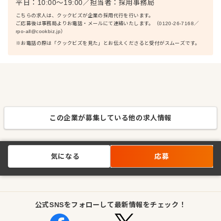
平日：10:00〜19:00
／
担当者：
採用事務局
こちらの求人は、クックビズが企業の採用代行を行います。
ご応募後は事務局よりお電話・メールにて連絡いたします。（0120-26-7168／
rpo-all@cookbiz.jp）
※お電話の際は「クックビズを見た」とお伝えくださると受付がスムーズです。
この企業が募集している他の求人情報
気になる
応募
公式SNSをフォローして最新情報をチェック！