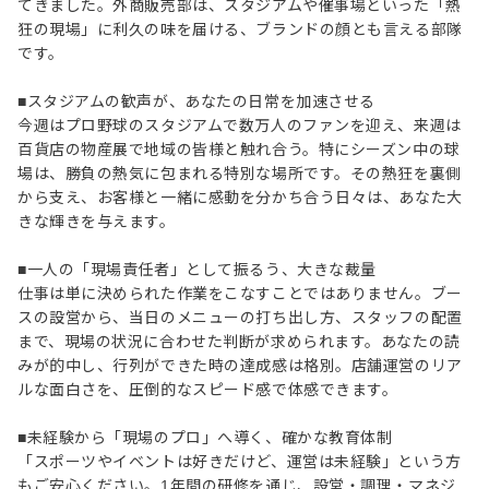
てきました。外商販売部は、スタジアムや催事場といった「熱
狂の現場」に利久の味を届ける、ブランドの顔とも言える部隊
です。
■スタジアムの歓声が、あなたの日常を加速させる
今週はプロ野球のスタジアムで数万人のファンを迎え、来週は
百貨店の物産展で地域の皆様と触れ合う。特にシーズン中の球
場は、勝負の熱気に包まれる特別な場所です。その熱狂を裏側
から支え、お客様と一緒に感動を分かち合う日々は、あなた大
きな輝きを与えます。
■一人の「現場責任者」として振るう、大きな裁量
仕事は単に決められた作業をこなすことではありません。ブー
スの設営から、当日のメニューの打ち出し方、スタッフの配置
まで、現場の状況に合わせた判断が求められます。あなたの読
みが的中し、行列ができた時の達成感は格別。店舗運営のリア
ルな面白さを、圧倒的なスピード感で体感できます。
■未経験から「現場のプロ」へ導く、確かな教育体制
「スポーツやイベントは好きだけど、運営は未経験」という方
もご安心ください。1年間の研修を通じ、設営・調理・マネジ