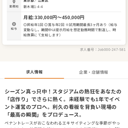
東京都
／
江東区
デュース」です。 スタジアムでは、試合開始前の高揚感や
勤務地
新木場1-4-4
勝利の歓喜を間近に感じながら、スピーディーかつ丁寧な
調理・提供を行います。また、新木場の拠点を軸とした在
月給
:
330,000
円〜
450,000
円
庫管理や機材準備、ブースの設営、共に働くアルバイトス
タッフの指揮・育成まで幅広くお任せします。 この仕事の
◎昇給年1回 ◎賞与年2回 ※試用期間最長3ヶ月あり（給与
醍醐味は、数万人規模の来場者が訪れる「非日常の空間」
給与
変動なし。期間中は提示月給を想定勤務時間で割返し、時
を自分の手で動かす手応えにあります。 天候や対戦カード
給換算にて支給します）
によって変わる客層を読み、提供スピードや声掛けを工夫
する。その結果が売上やお客様の笑顔として直結する瞬間
は、この仕事ならではの快感です。 入社後1年間は先輩が
求人番号：
Job000-247-581
マンツーマンで指導する研修期間。 設営のコツから調理技
術まで、イチからプロのスキルを伝授します。「スポーツ
が好き」や「イベントの熱気が好き」など純粋な気持ちを
原動力に、一生モノの現場対応力を身につけられる店舗ス
求人情報
企業・店舗情報
タッフとして、あなたも最高のシーズンをスタートさせま
せんか。
シーズン真っ只中！スタジアムの熱狂をあなたの
「店作り」でさらに熱く。未経験でも1年でイベ
ント運営のプロへ。利久の看板を背負い現場の
「最高の瞬間」をプロデュース。
ペナントレースがおこなわれるエキサイティングな季節がやっ