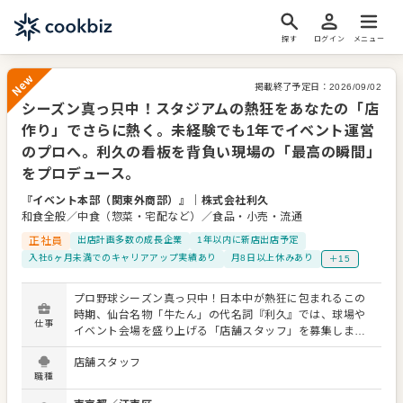
探す
ログイン
メニュー
掲載終了予定日：
2026/09/02
シーズン真っ只中！スタジアムの熱狂をあなたの「店
New
作り」でさらに熱く。未経験でも1年でイベント運営
のプロへ。利久の看板を背負い現場の「最高の瞬間」
をプロデュース。
『イベント本部（関東外商部）』
｜
株式会社利久
和食全般／中食（惣菜・宅配など）／食品・小売・流通
正社員
出店計画多数の成長企業
1年以内に新店出店予定
入社6ヶ月未満でのキャリアアップ実績あり
月8日以上休みあり
＋15
プロ野球シーズン真っ只中！日本中が熱狂に包まれるこの
時期、仙台名物「牛たん」の代名詞『利久』では、球場や
仕事
イベント会場を盛り上げる「店舗スタッフ」を募集しま
す。 私たちの主戦場は、ペナントレースがおこなわれるプ
店舗スタッフ
ロ野球チームのスタジアムや、活気あふれる百貨店の催事
職種
場。まさに「感動の最前線」があなたの職場です。 具体的
な業務は、単なる接客に留まらない「現場のトータルプロ