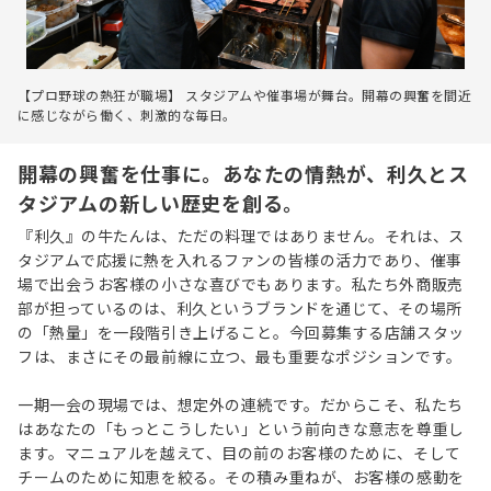
【プロ野球の熱狂が職場】 スタジアムや催事場が舞台。開幕の興奮を間近
に感じながら働く、刺激的な毎日。
開幕の興奮を仕事に。あなたの情熱が、利久とス
タジアムの新しい歴史を創る。
『利久』の牛たんは、ただの料理ではありません。それは、ス
タジアムで応援に熱を入れるファンの皆様の活力であり、催事
場で出会うお客様の小さな喜びでもあります。私たち外商販売
部が担っているのは、利久というブランドを通じて、その場所
の「熱量」を一段階引き上げること。今回募集する店舗スタッ
フは、まさにその最前線に立つ、最も重要なポジションです。
一期一会の現場では、想定外の連続です。だからこそ、私たち
はあなたの「もっとこうしたい」という前向きな意志を尊重し
ます。マニュアルを越えて、目の前のお客様のために、そして
チームのために知恵を絞る。その積み重ねが、お客様の感動を