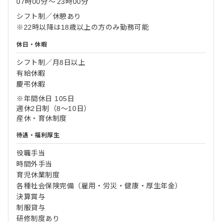
07時00分
〜
23時00分
シフト制／休憩あり
※22時以降は18歳以上の方のみ勤務可能
休日・休暇
シフト制／月8日以上
有給休暇
慶弔休暇
※年間休日 105日
週休2日制（8～10日）
産休・育休制度
待遇・福利厚生
役職手当
時間外手当
育児休業制度
各種社会保険完備（雇用・労災・健康・厚生年金）
決算賞与
制服貸与
研修制度あり