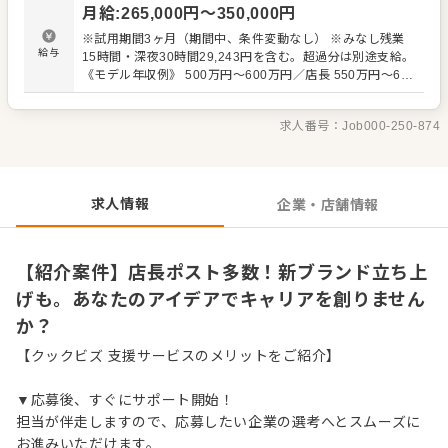
月給
:
265,000
円〜
350,000
円
め、サポート体制が充実。今後も新ブランドを続々展開予
定で、キャリアアップのチャンスも豊富です。
※試用期間3ヶ月（期間中、条件変動なし） ※みなし残業
給与
15時間・深夜30時間29,243円を含む。超過分は別途支給。
《モデル年収例》 500万円～600万円／店長 550万円～650
万円／エリア長・ブロック長 650万円以上／課長
求人番号：
Job000-250-874
求人情報
企業・店舗情報
【紹介案件】店長ポスト多数！新ブランド立ち上
げも。あなたのアイデアでキャリアを創りません
か？
【クックビズ 支援サービスのメリットをご紹介】
▼応募後、すぐにサポート開始！
担当が伴走しますので、応募したい企業の選考へとスムーズに
お進みいただけます。