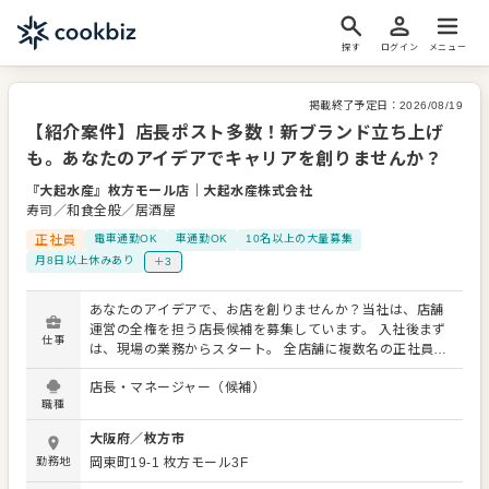
探す
ログイン
メニュー
掲載終了予定日：
2026/08/19
【紹介案件】店長ポスト多数！新ブランド立ち上げ
も。あなたのアイデアでキャリアを創りませんか？
『大起水産』枚方モール店
｜
大起水産株式会社
寿司／和食全般／居酒屋
正社員
電車通勤OK
車通勤OK
10名以上の大量募集
月8日以上休みあり
＋3
あなたのアイデアで、お店を創りませんか？当社は、店舗
運営の全権を担う店長候補を募集しています。 入社後まず
仕事
は、現場の業務からスタート。 全店舗に複数名の正社員が
常駐しているので、先輩社員が丁寧にサポートします。 店
店長・マネージャー（候補）
舗運営のノウハウを習得後、店長として、売上管理、スタ
職種
ッフ育成、販促企画など、お店を動かすすべてをお任せし
ます。 今後も新たなブランドを続々と展開予定。成長企業
大阪府
／
枚方市
で、あなたのキャリアを築いていきませんか？ ＜おすすめ
勤務地
岡東町19-1 枚方モール3F
ポイント＞ 各店舗に大きな裁量があり、あなたのアイデア
がお店を動かします。 複数名の正社員が常駐しているた