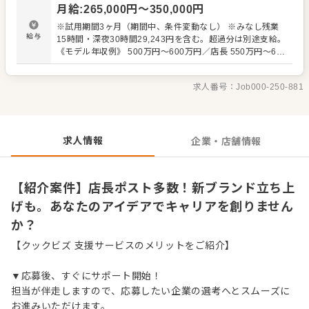
月給
:
265,000
円〜
350,000
円
め、サポート体制が充実。今後も新ブランドを続々展開予
定で、キャリアアップのチャンスも豊富です。
※試用期間3ヶ月（期間中、条件変動なし） ※みなし残業
給与
15時間・深夜30時間29,243円を含む。超過分は別途支給。
《モデル年収例》 500万円～600万円／店長 550万円～650
万円／エリア長・ブロック長 650万円以上／課長
求人番号：
Job000-250-881
求人情報
企業・店舗情報
【紹介案件】店長ポスト多数！新ブランド立ち上
げも。あなたのアイデアでキャリアを創りません
か？
【クックビズ 支援サービスのメリットをご紹介】
▼応募後、すぐにサポート開始！
担当が伴走しますので、応募したい企業の選考へとスムーズに
お進みいただけます。