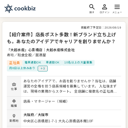
探す
ログイン
メニュー
掲載終了予定日：
2026/08/19
【紹介案件】店長ポスト多数！新ブランド立ち上げ
も。あなたのアイデアでキャリアを創りませんか？
『大起水産』心斎橋店
｜
大起水産株式会社
寿司／和食全般／居酒屋
正社員
電車通勤OK
車通勤OK
10名以上の大量募集
月8日以上休みあり
＋3
あなたのアイデアで、お店を創りませんか？当社は、店舗
運営の全権を担う店長候補を募集しています。 入社後まず
仕事
は、現場の業務からスタート。 全店舗に複数名の正社員が
常駐しているので、先輩社員が丁寧にサポートします。 店
店長・マネージャー（候補）
舗運営のノウハウを習得後、店長として、売上管理、スタ
職種
ッフ育成、販促企画など、お店を動かすすべてをお任せし
ます。 今後も新たなブランドを続々と展開予定。成長企業
大阪府
／
大阪市
で、あなたのキャリアを築いていきませんか？ ＜おすすめ
勤務地
中央区心斎橋筋1-7-1 大丸心斎橋店本館10F
ポイント＞ 各店舗に大きな裁量があり、あなたのアイデア
がお店を動かします。 複数名の正社員が常駐しているた