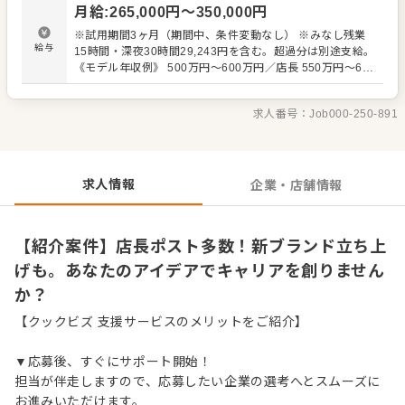
月給
:
265,000
円〜
350,000
円
め、サポート体制が充実。今後も新ブランドを続々展開予
定で、キャリアアップのチャンスも豊富です。
※試用期間3ヶ月（期間中、条件変動なし） ※みなし残業
給与
15時間・深夜30時間29,243円を含む。超過分は別途支給。
《モデル年収例》 500万円～600万円／店長 550万円～650
万円／エリア長・ブロック長 650万円以上／課長
求人番号：
Job000-250-891
求人情報
企業・店舗情報
【紹介案件】店長ポスト多数！新ブランド立ち上
げも。あなたのアイデアでキャリアを創りません
か？
【クックビズ 支援サービスのメリットをご紹介】
▼応募後、すぐにサポート開始！
担当が伴走しますので、応募したい企業の選考へとスムーズに
お進みいただけます。