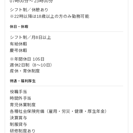
07時00分
〜
23時00分
シフト制／休憩あり
※22時以降は18歳以上の方のみ勤務可能
休日・休暇
シフト制／月8日以上
有給休暇
慶弔休暇
※年間休日 105日
週休2日制（8～10日）
産休・育休制度
待遇・福利厚生
役職手当
時間外手当
育児休業制度
各種社会保険完備（雇用・労災・健康・厚生年金）
決算賞与
制服貸与
研修制度あり