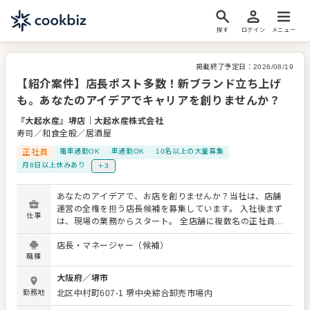
探す
ログイン
メニュー
掲載終了予定日：
2026/08/19
【紹介案件】店長ポスト多数！新ブランド立ち上げ
も。あなたのアイデアでキャリアを創りませんか？
『大起水産』堺店
｜
大起水産株式会社
寿司／和食全般／居酒屋
正社員
電車通勤OK
車通勤OK
10名以上の大量募集
月8日以上休みあり
＋3
あなたのアイデアで、お店を創りませんか？当社は、店舗
運営の全権を担う店長候補を募集しています。 入社後まず
仕事
は、現場の業務からスタート。 全店舗に複数名の正社員が
常駐しているので、先輩社員が丁寧にサポートします。 店
店長・マネージャー（候補）
舗運営のノウハウを習得後、店長として、売上管理、スタ
職種
ッフ育成、販促企画など、お店を動かすすべてをお任せし
ます。 今後も新たなブランドを続々と展開予定。成長企業
大阪府
／
堺市
で、あなたのキャリアを築いていきませんか？ ＜おすすめ
勤務地
北区中村町607-1 堺中央綜合卸売市場内
ポイント＞ 各店舗に大きな裁量があり、あなたのアイデア
がお店を動かします。 複数名の正社員が常駐しているた