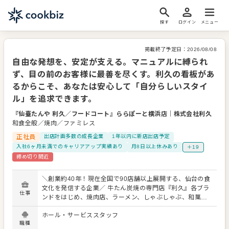
探す
ログイン
メニュー
掲載終了予定日：
2026/08/08
自由な発想を、安定が支える。マニュアルに縛られ
ず、目の前のお客様に最善を尽くす。利久の看板があ
るからこそ、あなたは安心して「自分らしいスタイ
ル」を追求できます。
『仙臺たんや 利久／フードコート』ららぽーと横浜店
｜
株式会社利久
和食全般／焼肉／ファミレス
正社員
出店計画多数の成長企業
1年以内に新店出店予定
入社6ヶ月未満でのキャリアアップ実績あり
月8日以上休みあり
＋19
締め切り間近
＼創業約40年！現在全国で90店舗以上展開する、仙台の食
文化を発信する企業／ 牛たん炭焼の専門店『利久』各ブラ
仕事
ンドをはじめ、焼肉店、ラーメン、しゃぶしゃぶ、和菓
子、ベーカリーカフェなど、新業態も積極展開する『株式
ホール・サービススタッフ
会社利久』。 仙台の牛タンを手掛ける企業としてブランド
職種
価値も規模もトップクラスである当社のさらなる発展のた