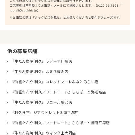
こちらの求人は、クックビズが企業の採用代行を行います。
ご応募後は事務局よりお電話・メールにて連絡いたします。（0120-26-7168／
rpo-all@cookbiz.jp）
※お電話の際は「クックビズを見た」とお伝えくださると受付がスムーズです。
他の募集店舗
『牛たん炭焼 利久』ラゾーナ川崎店
『牛たん炭焼 利久』ルミネ横浜店
『仙臺たんや 利久』コレットマーレみなとみらい店
『仙臺たんや 利久／フードコート』ららぽーと海老名店
『牛たん炭焼 利久』リエール藤沢店
『利久食堂』ジアウトレット湘南平塚店
『仙臺たんや 利久／フードコート』ららぽーと湘南平塚店
『牛たん炭焼 利久』ウィング上大岡店