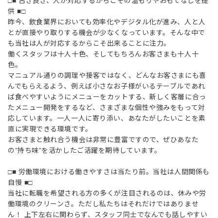
□■ 古き良き、人が対応するからこその温もりやおもてなしを提
供 ■□
昨今、飲食業界においても効率化やデジタル化が進み、人と人
とが直接やり取りする機会が少なくなっています。そんな中で
も当社は人が対応するからこそ出来ることに注力。
働くスタッフは十人十色、そしてもちろんお客さまも十人十
色。
マニュアル通りの調理や接客ではなく、どんなお客さまにも喜
んでもらえるよう、例えば小さなお子様がいるテーブルであれ
ば食べやすいようにメニューをカットする、新しく客層に合っ
たメニュー開発をするなど、さまざまな個性や強みをもって対
応しています。一人一人に寄り添い、あなたがしたいことを素
直に実現できる環境です。
お客さまと触れ合う機会は非常に豊富ですので、ぜひあなた
の”持ち味”を活かしたご活躍を期待しています。
□■ 労働環境における働きやすさは当たり前。当社は人間関係も
自慢 ■□
当社に転職を希望される方の多くが注目されるのは、休みや労
働環境のクリーンさ。ただし私たちはそれだけではありませ
ん！ 上下左右に関わらず、スタッフ同士でなんでも話しやすい