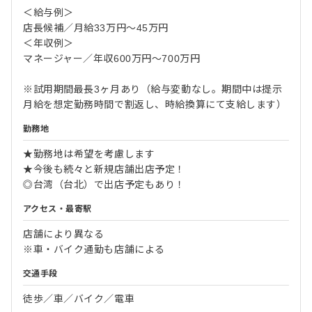
＜給与例＞
店長候補／月給33万円～45万円
＜年収例＞
マネージャー／年収600万円～700万円
※試用期間最長3ヶ月あり（給与変動なし。期間中は提示
月給を想定勤務時間で割返し、時給換算にて支給します）
勤務地
★勤務地は希望を考慮します
★今後も続々と新規店舗出店予定！
◎台湾（台北）で出店予定もあり！
アクセス・最寄駅
店舗により異なる
※車・バイク通勤も店舗による
交通手段
徒歩／車／バイク／電車