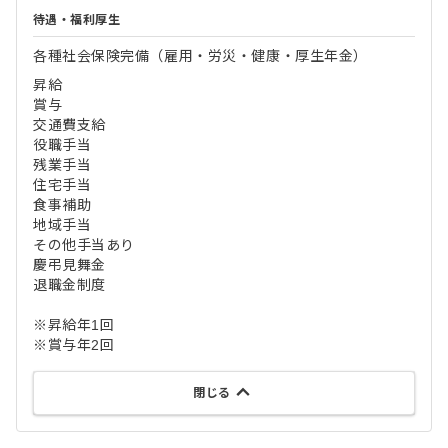
待遇・福利厚生
各種社会保険完備（雇用・労災・健康・厚生年金）
昇給
賞与
交通費支給
役職手当
残業手当
住宅手当
食事補助
地域手当
その他手当あり
慶弔見舞金
退職金制度
※昇給年1回
※賞与年2回
閉じる