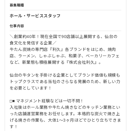
募集職種
ホール・サービススタッフ
仕事内容
＼創業約40年！現在全国で90店舗以上展開する、仙台の
食文化を発信する企業／
牛たん炭焼の専門店『利久』各ブランドをはじめ、焼肉
店、ラーメン、しゃぶしゃぶ、和菓子、ベーカリーカフェ
など、新業態も積極展開する『株式会社利久』。
仙台の牛タンを手掛ける企業としてブランド価値も規模も
トップクラスである当社のさらなる発展のため、新しい力
を必要としています！
□■ マネジメント経験などは一切不問！
入社後はホール業務や牛たん焼きなどのキッチン業務とい
った店舗運営業務をお任せします。本格的な炭火で焼き上
げる焼きの作業も、大体1～3ヶ月ほどでひとり立ちできま
す！