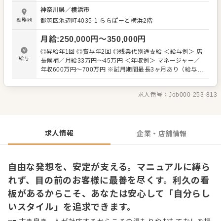
め、新しい力を必要としています！ □■ マネジメント経験な
神奈川県
／
横浜市
どは一切不問！ 入社後はホール業務や牛たん焼きなどのキ
勤務地
都筑区池辺町4035-1
ららぽーと横浜2階
ッチン業務といった店舗運営業務をお任せします。本格的
な炭火で焼き上げる焼きの作業も、大体1～3ヶ月ほどでひ
月給
:
250,000
円〜
350,000
円
とり立ちできます！ 先輩によるマンツーマンのOJTからス
タートしますので、ご安心ください。数多くの未経験者が
◎昇給年1回 ◎賞与年2回 ◎残業代別途支給 ＜給与例＞ 店
成長していった実績もありますし、仙台といえば・牛たん
給与
長候補／月給33万円～45万円 ＜年収例＞ マネージャー／
といえば利久と、ブランドとして日本になじんでいるから
年収600万円～700万円 ※試用期間最長3ヶ月あり（給与変
こそのやりやすさをきっと感じていただけるはず◎ 将来的
動なし。期間中は提示月給を想定勤務時間で割返し、時給
にどちらかに特化した働き方も可能ですので、ぜひお気軽
換算にて支給します）
にご相談ください。 □■ 個性こそを大事にします 全国に展
求人番号：
Job000-253-813
開する企業ですが、チェーン店のようにかっちりとしたマ
ニュアルは用意していません。すべて決められた対応をす
るのではなく、個人でどうすればもっといいか、どうすれ
ばお客様に喜んでもらえるかに特化した対応が可能！ また
求人情報
企業・店舗情報
マネジメントラインに進まず、ずっと現場で活躍する道も
ございます。
自由な発想を、安定が支える。マニュアルに縛ら
れず、目の前のお客様に最善を尽くす。利久の看
板があるからこそ、あなたは安心して「自分らし
いスタイル」を追求できます。