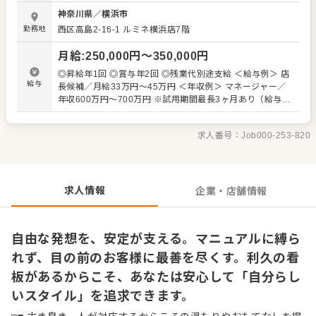
め、新しい力を必要としています！ □■ マネジメント経験な
神奈川県
／
横浜市
どは一切不問！ 入社後はホール業務や牛たん焼きなどのキ
勤務地
西区高島2-16-1
ルミネ横浜店7階
ッチン業務といった店舗運営業務をお任せします。本格的
な炭火で焼き上げる焼きの作業も、大体1～3ヶ月ほどでひ
月給
:
250,000
円〜
350,000
円
とり立ちできます！ 先輩によるマンツーマンのOJTからス
タートしますので、ご安心ください。数多くの未経験者が
◎昇給年1回 ◎賞与年2回 ◎残業代別途支給 ＜給与例＞ 店
成長していった実績もありますし、仙台といえば・牛たん
給与
長候補／月給33万円～45万円 ＜年収例＞ マネージャー／
といえば利久と、ブランドとして日本になじんでいるから
年収600万円～700万円 ※試用期間最長3ヶ月あり（給与変
こそのやりやすさをきっと感じていただけるはず◎ 将来的
動なし。期間中は提示月給を想定勤務時間で割返し、時給
にどちらかに特化した働き方も可能ですので、ぜひお気軽
換算にて支給します）
にご相談ください。 □■ 個性こそを大事にします 全国に展
求人番号：
Job000-253-820
開する企業ですが、チェーン店のようにかっちりとしたマ
ニュアルは用意していません。すべて決められた対応をす
るのではなく、個人でどうすればもっといいか、どうすれ
ばお客様に喜んでもらえるかに特化した対応が可能！ また
求人情報
企業・店舗情報
マネジメントラインに進まず、ずっと現場で活躍する道も
ございます。
自由な発想を、安定が支える。マニュアルに縛ら
れず、目の前のお客様に最善を尽くす。利久の看
板があるからこそ、あなたは安心して「自分らし
いスタイル」を追求できます。