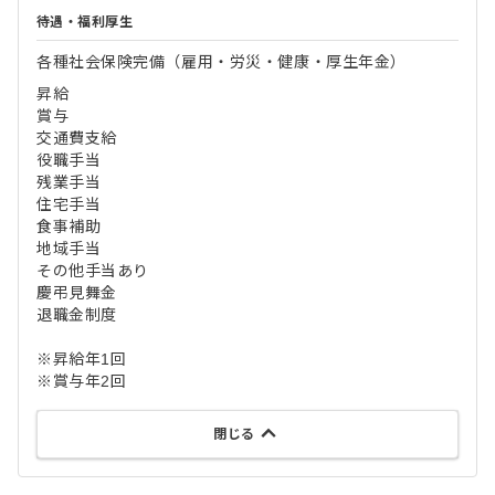
待遇・福利厚生
各種社会保険完備（雇用・労災・健康・厚生年金）
昇給
賞与
交通費支給
役職手当
残業手当
住宅手当
食事補助
地域手当
その他手当あり
慶弔見舞金
退職金制度
※昇給年1回
※賞与年2回
閉じる