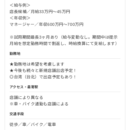
＜給与例＞
店長候補／月給33万円～45万円
＜年収例＞
マネージャー／年収600万円～700万円
※試用期間最長3ヶ月あり（給与変動なし。期間中は提示
月給を想定勤務時間で割返し、時給換算にて支給します）
勤務地
★勤務地は希望を考慮します
★今後も続々と新規店舗出店予定！
◎台湾（台北）で出店予定もあり！
アクセス・最寄駅
店舗により異なる
※車・バイク通勤も店舗による
交通手段
徒歩／車／バイク／電車