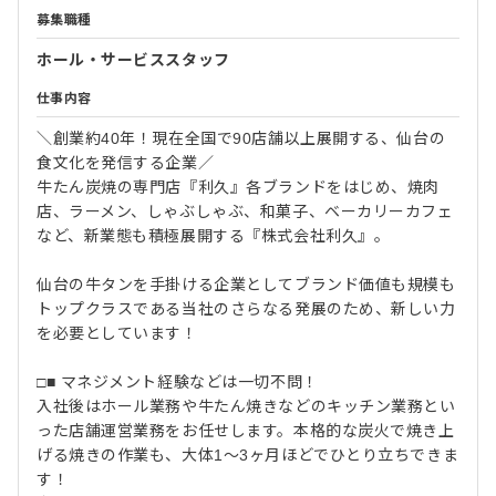
募集職種
ホール・サービススタッフ
仕事内容
＼創業約40年！現在全国で90店舗以上展開する、仙台の
食文化を発信する企業／
牛たん炭焼の専門店『利久』各ブランドをはじめ、焼肉
店、ラーメン、しゃぶしゃぶ、和菓子、ベーカリーカフェ
など、新業態も積極展開する『株式会社利久』。
仙台の牛タンを手掛ける企業としてブランド価値も規模も
トップクラスである当社のさらなる発展のため、新しい力
を必要としています！
□■ マネジメント経験などは一切不問！
入社後はホール業務や牛たん焼きなどのキッチン業務とい
った店舗運営業務をお任せします。本格的な炭火で焼き上
げる焼きの作業も、大体1～3ヶ月ほどでひとり立ちできま
す！