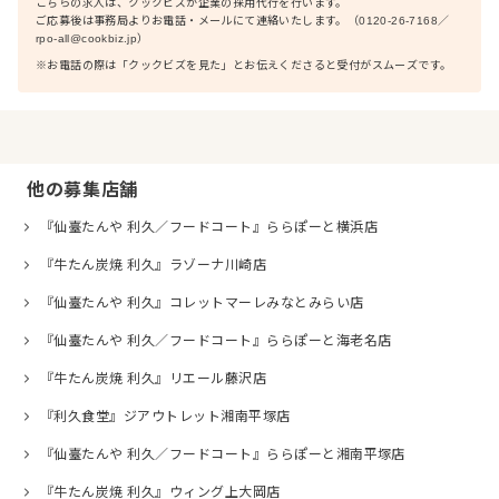
こちらの求人は、クックビズが企業の採用代行を行います。
ご応募後は事務局よりお電話・メールにて連絡いたします。（0120-26-7168／
rpo-all@cookbiz.jp）
※お電話の際は「クックビズを見た」とお伝えくださると受付がスムーズです。
他の募集店舗
『仙臺たんや 利久／フードコート』ららぽーと横浜店
『牛たん炭焼 利久』ラゾーナ川崎店
『仙臺たんや 利久』コレットマーレみなとみらい店
『仙臺たんや 利久／フードコート』ららぽーと海老名店
『牛たん炭焼 利久』リエール藤沢店
『利久食堂』ジアウトレット湘南平塚店
『仙臺たんや 利久／フードコート』ららぽーと湘南平塚店
『牛たん炭焼 利久』ウィング上大岡店