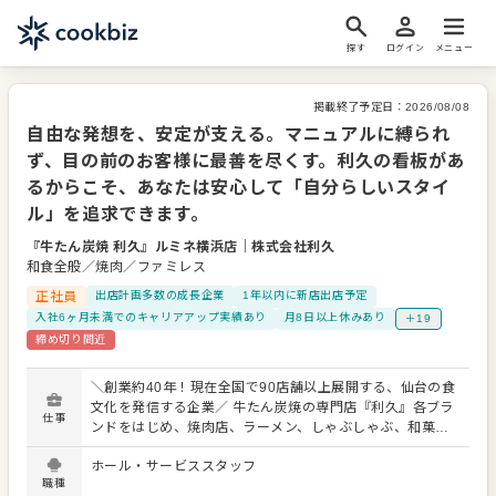
探す
ログイン
メニュー
掲載終了予定日：
2026/08/08
自由な発想を、安定が支える。マニュアルに縛られ
ず、目の前のお客様に最善を尽くす。利久の看板があ
るからこそ、あなたは安心して「自分らしいスタイ
ル」を追求できます。
『牛たん炭焼 利久』ルミネ横浜店
｜
株式会社利久
和食全般／焼肉／ファミレス
正社員
出店計画多数の成長企業
1年以内に新店出店予定
入社6ヶ月未満でのキャリアアップ実績あり
月8日以上休みあり
＋19
締め切り間近
＼創業約40年！現在全国で90店舗以上展開する、仙台の食
文化を発信する企業／ 牛たん炭焼の専門店『利久』各ブラ
仕事
ンドをはじめ、焼肉店、ラーメン、しゃぶしゃぶ、和菓
子、ベーカリーカフェなど、新業態も積極展開する『株式
ホール・サービススタッフ
会社利久』。 仙台の牛タンを手掛ける企業としてブランド
職種
価値も規模もトップクラスである当社のさらなる発展のた