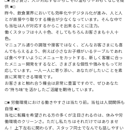
□■ 古き良き、人が対応するからこその温もりやおもてなしを提
供 ■□
昨今、飲食業界においても効率化やデジタル化が進み、人と人
とが直接やり取りする機会が少なくなっています。そんな中で
も当社は人が対応するからこそ出来ることに注力。
働くスタッフは十人十色、そしてもちろんお客さまも十人十
色。
マニュアル通りの調理や接客ではなく、どんなお客さまにも喜
んでもらえるよう、例えば小さなお子様がいるテーブルであれ
ば食べやすいようにメニューをカットする、新しく客層に合っ
たメニュー開発をするなど、さまざまな個性や強みをもって対
応しています。一人一人に寄り添い、あなたがしたいことを素
直に実現できる環境です。
お客さまと触れ合う機会は非常に豊富ですので、ぜひあなた
の”持ち味”を活かしたご活躍を期待しています。
□■ 労働環境における働きやすさは当たり前。当社は人間関係も
自慢 ■□
当社に転職を希望される方の多くが注目されるのは、休みや労
働環境のクリーンさ。ただし私たちはそれだけではありませ
ん！ 上下左右に関わらず、スタッフ同士でなんでも話しやすい