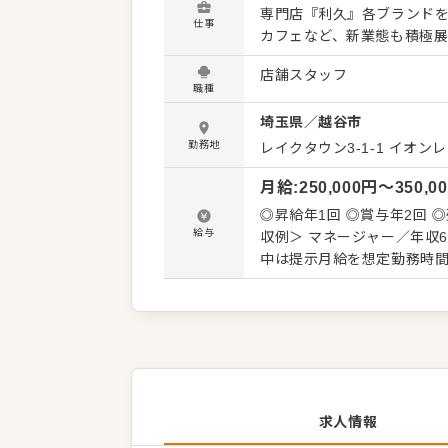
専門店『利久』各ブランド
仕事
カフェなど、新業態も積極展開する『株式会社
ランド価値も規模もトップ
店舗スタッフ
ます！ □■ マネジメント経験などは一切不問！ 入社後はホール業務や牛たん焼きなどのキッチ
職種
ン業務といった店舗運営業務
埼玉県
／
越谷市
～3ヶ月ほどでひとり立ちで
ご安心ください。数多くの
勤務地
レイクタウン3-1-1
イオンレ
んといえば利久と、ブラン
月給
:
250,000
円〜
350,0
いただけるはず◎ 将来的に
ださい。 □■ 個性こそを大事にします 全国に展開する企業ですが、チェーン店のようにかっち
◎昇給年1回 ◎賞与年2回 ◎残業代別途支給 ＜給与例＞ 店
りとしたマニュアルは用意
給与
収例＞ マネージャー／年収600万円～700万円 ※試用
うすればもっといいか、どう
中は提示月給を想定勤務時
ネジメントラインに進まず
求人情報