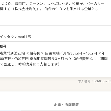
をはじめ、焼肉店、ラーメン、しゃぶしゃぶ、和菓子、ベーカリー
利久』。 仙台の牛タンを手掛ける企業としてブ
クラスである当社のさらなる発展のため、新しい力を必要としてい
をお任せします。本格的な炭火で焼き上げる焼きの作業も、大体1
きます！ 先輩によるマンツーマンのOJTからスタートしますので、
未経験者が成長していった実績もありますし、仙台といえば・牛た
イクタウンmori1階
ドとして日本になじんでいるからこそのやりやすさをきっと感じて
00
円
どちらかに特化した働き方も可能ですので、ぜひお気軽にご相談く
長候補／月給33万円～45万円 ＜年
していません。すべて決められた対応をするのではなく、個人でど
期間最長3ヶ月あり（給与変動なし。期間
すればお客様に喜んでもらえるかに特化した対応が可能！ またマ
間で割返し、時給換算にて支給します）
、ずっと現場で活躍する道もございます。
求人番号：
Job000-25
企業・店舗情報