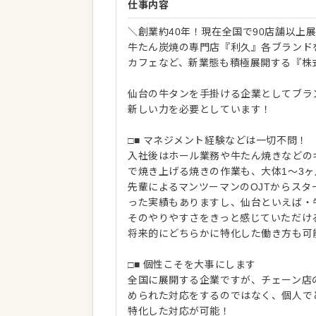
仕事内容
＼創業約40年！現在全国で90店舗以上
牛たん炭焼の専門店『利久』各ブランド
カフェなど、新業態も積極展開する『株
仙台の牛タンを手掛ける企業としてブラ
新しい力を必要としています！
□■ マネジメント経験などは一切不問！
入社後はホール業務や牛たん焼きなどの
で焼き上げる焼きの作業も、大体1～3
先輩によるマンツーマンのOJTからス
った実績もありますし、仙台といえば・
そのやりやすさをきっと感じていただけ
将来的にどちらかに特化した働き方も可
□■ 個性こそを大事にします
全国に展開する企業ですが、チェーン店
められた対応をするのではなく、個人で
特化した対応が可能！