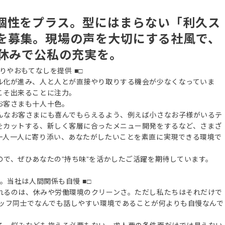
個性をプラス。型にはまらない「利久ス
を募集。現場の声を大切にする社風で、
日休みで公私の充実を。
りやおもてなしを提供 ■□
ル化が進み、人と人とが直接やり取りする機会が少なくなっていま
こそ出来ることに注力。
お客さまも十人十色。
んなお客さまにも喜んでもらえるよう、例えば小さなお子様がいるテ
をカットする、新しく客層に合ったメニュー開発をするなど、さまざ
一人一人に寄り添い、あなたがしたいことを素直に実現できる環境で
で、ぜひあなたの”持ち味”を活かしたご活躍を期待しています。
。当社は人間関係も自慢 ■□
れるのは、休みや労働環境のクリーンさ。ただし私たちはそれだけで
タッフ同士でなんでも話しやすい環境であることが何よりも自慢なんで