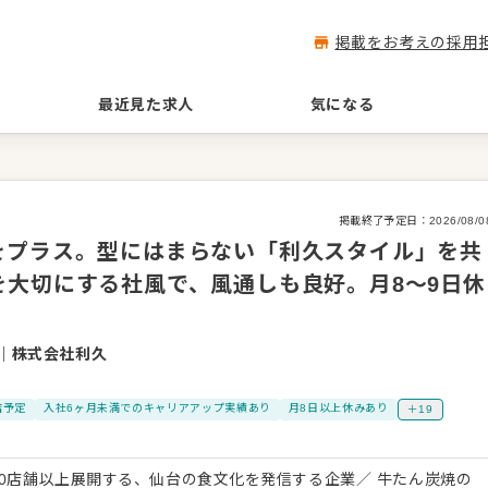
掲載をお考えの採用
最近見た求人
気になる
掲載終了予定日：
2026/08/0
をプラス。型にはまらない「利久スタイル」を共
大切にする社風で、風通しも良好。月8〜9日休
｜
株式会社利久
店予定
入社6ヶ月未満でのキャリアアップ実績あり
月8日以上休みあり
＋19
90店舗以上展開する、仙台の食文化を発信する企業／ 牛たん炭焼の