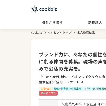
条件から探す
新着求人
cookbiz（クックビズ）トップ
求人検索結果
ブランド力に、あなたの個性
に創る仲間を募集。現場の声を
みで公私の充実を。
『牛たん炭焼 利久』イオンレイクタウン店
和食全般／焼肉／ファミレス
正社員
出店計画多数の成長企業
1年以内に新店出
締め切り間近
＼創業約40年！現在全国で