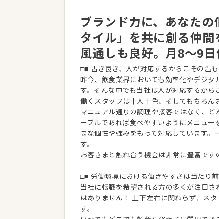
ブランド力に、あなたの
タイル」を共に創る仲間
風通しも良好。月8〜9
□■ 古き良き、人が対応するからこその温も
昨今、飲食業界においても効率化やデジタ
す。そんな中でも当社は人が対応するから
働くスタッフは十人十色、そしてもちろん
マニュアル通りの調理や接客ではなく、ど
ーブルであれば食べやすいようにメニュー
まな個性や強みをもって対応しています。
す。
お客さまと触れ合う機会は非常に豊富ですの
□■ 労働環境における働きやすさは当たり前
当社に転職を希望される方の多くが注目さ
はありません！ 上下左右に関わらず、ス
す。