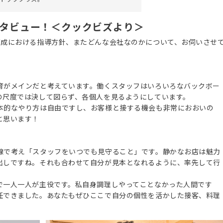
ンタビュー！＜クックビズより＞
育成における指導方針、またどんな会社なのかについて、お伺いさせ
育がメインだと考えています。働くスタッフはいろいろなバックボー
の尺度では決して図らず、各個人を見るようにしています。
本的なやり方は自由ですし、お客様と接する機会も非常におおいの
と思います！
線で考え「スタッフをいつでも見守ること」です。静かなお店は魅力
出しですね。それも合わせて自分が見本となれるように、率先して行
で一人一人が主役です。私自身調理しやってことなかった人間です
任できました。あなたもぜひここで自分の個性を活かした接客、料理