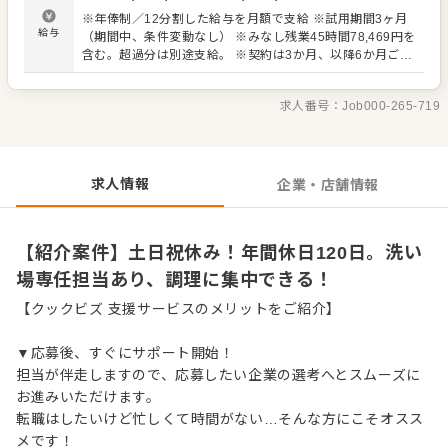
め、調理に集中しやすい環境です。土日祝休みで、プライ
※年俸制／12分割した給与を月額で支給 ※試用期間3ヶ月
ベートも大切にできます。 ＜おすすめポイント＞ 土日祝休
給与
（期間中、条件変動なし） ※みなし残業45時間78,469円を
みで、プライベートが充実します。 事前予約制度で食品ロ
含む。超過分は別途支給。 ※契約は3か月、以降6か月ごと
スが少なく、計画的に調理ができます。洗い場専任担当が
の更新です。
おり、調理に集中しやすい環境です。
求人番号：
Job000-265-719
求人情報
企業・店舗情報
【紹介案件】土日祝休み！年間休日120日。洗い
場専任担当あり、調理に集中できる！
【クックビズ 支援サービスのメリットをご紹介】
▼応募後、すぐにサポート開始！
担当が伴走しますので、応募したい企業の選考へとスムーズに
お進みいただけます。
転職はしたいけど忙しくて時間がない…そんな方にこそオスス
メです！