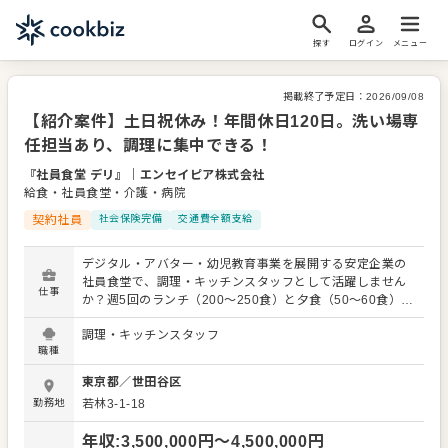
探す
ログイン
メニュー
掲載終了予定日：
2026/09/08
【紹介案件】土日祝休み！年間休日120日。洗い場専
任担当あり、調理に集中できる！
『社員食堂 デリ』
｜
エンセイピア株式会社
給食・社員食堂・介護・病院
契約社員
社会保険完備
交通費全額支給
デジタル・アバター・幼児教育事業を展開する安定企業の
社員食堂で、調理・キッチンスタッフとして活躍しません
仕事
か？週5回のランチ（200～250食）と夕食（50～60食）の
調理を通じて、社員の食生活を支える、やりがいのある仕
調理・キッチンスタッフ
事です。 あなたには、料理の仕込み（食材の切り分け、準
職種
備等）、調理補助＆盛り付け、カウンターでの料理の受け
渡し、テーブルのセッティング、食器や調理ツールの洗浄
東京都
／
世田谷区
など、幅広い業務をお任せします。ご経験やスキルに合わ
勤務地
若林3-1-18
せて、できることからスタートします。 ランチ・夕食とも
に社内専用のシステムにて事前予約制度を導入しているた
年収
:
3,500,000
円〜
4,500,000
円
め、ロスの軽減に貢献。洗い場専任担当も在籍しているた