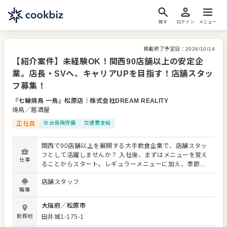
探す
ログイン
メニュー
掲載終了予定日：
2026/10/14
【紹介案件】未経験OK！関西90店舗以上の安定企
業。店長・SVへ、キャリアUPを目指す！店舗スタッ
フ募集！
『七輪焼鳥 一鳥』松原店
｜
株式会社DREAM REALITY
焼鳥／居酒屋
正社員
社会保険完備
交通費支給
関西で90店舗以上を展開する大手飲食企業で、店舗スタッ
フとして活躍しませんか？ 入社後、まずはメニューを覚え
仕事
ることからスタート。レギュラーメニューに加え、季節限
定メニューも提供するため、幅広いスキルを習得できま
店舗スタッフ
す。接客全般（ご案内、オーダー、レジ対応、ドリンク作
職種
りなど）、簡単な調理や仕込み、仕入れ・在庫管理、アル
バイトスタッフの教育など、多岐にわたる業務をお任せし
大阪府
／
松原市
ます。 オペレーション改善のアイデアも大歓迎です。スキ
勤務地
田井城1-175-1
ルに合わせた業務から始め、先輩スタッフが丁寧にサポー