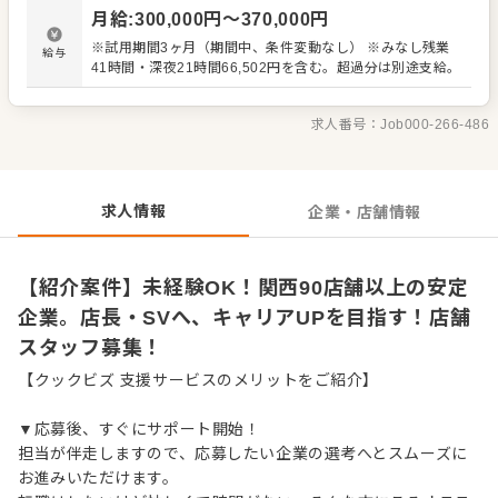
ト。経験が浅い方も安心して成長できる環境です。出店予
月給
:
300,000
円〜
370,000
円
定も豊富で、将来は店長や料理長、SVといった本部職への
キャリアアップも目指せます。 ＜おすすめポイント＞ 独立
※試用期間3ヶ月（期間中、条件変動なし） ※みなし残業
給与
支援制度あり。関西で90店舗以上の安定企業で、キャリア
41時間・深夜21時間66,502円を含む。超過分は別途支給。
アップのチャンスが豊富です。
求人番号：
Job000-266-486
求人情報
企業・店舗情報
【紹介案件】未経験OK！関西90店舗以上の安定
企業。店長・SVへ、キャリアUPを目指す！店舗
スタッフ募集！
【クックビズ 支援サービスのメリットをご紹介】
▼応募後、すぐにサポート開始！
担当が伴走しますので、応募したい企業の選考へとスムーズに
お進みいただけます。