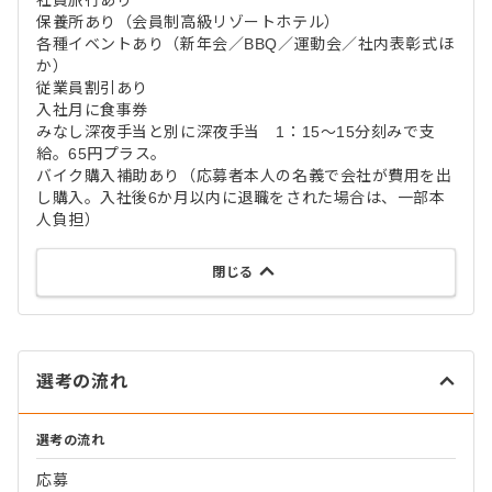
社員旅行あり
保養所あり（会員制高級リゾートホテル）
各種イベントあり（新年会／BBQ／運動会／社内表彰式ほ
か）
従業員割引あり
入社月に食事券
みなし深夜手当と別に深夜手当 1：15～15分刻みで支
給。65円プラス。
バイク購入補助あり（応募者本人の名義で会社が費用を出
し購入。入社後6か月以内に退職をされた場合は、一部本
人負担）
閉じる
選考の流れ
選考の流れ
応募