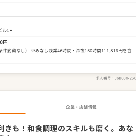
コミュニケーションをとる「見せる技」も習得し、一人前の鮨職人
先輩スタッフが成長をサポート。 経験が浅い方も安心してスタート
または独立も目指せます。 ＜おすすめポイント＞ 独立
舗以上の安定企業で、キャリアアップのチャンスが豊富です。
ビル1F
00
円
件変動なし） ※みなし残業46時間・深夜150時間111,816円を含
求人番号：
Job000-26
企業・店舗情報
利きも！和食調理のスキルも磨く。あな