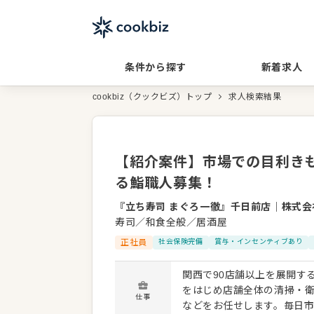
条件から探す
新着求人
cookbiz（クックビズ）トップ
求人検索結果
【紹介案件】市場での目利き
る鮨職人募集！
『立ち寿司 まぐろ一徹』千日前店
｜
株式会社
寿司／和食全般／居酒屋
正社員
社会保険完備
賞与・インセンティブあり
関西で90店舗以上を展開す
をはじめ店舗全体の清掃・
仕事
などをお任せします。毎日市