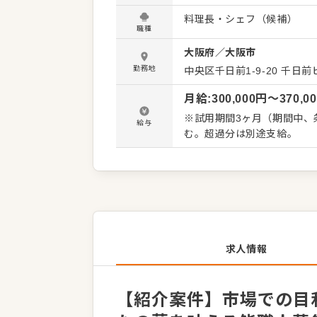
カウンター越しにお客様と
料理長・シェフ（候補）
を目指しましょう。 大将や
職種
でき、将来は大将や経営幹部への昇格、
大阪府
／
大阪市
支援制度あり。関西で90店
勤務地
中央区千日前1-9-20
千日前
月給
:
300,000
円〜
370,0
※試用期間3ヶ月（期間中、条
給与
む。超過分は別途支給。
求人情報
【紹介案件】市場での目