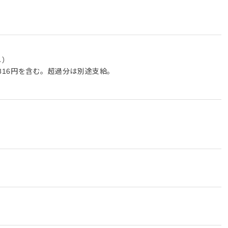
し）
,816円を含む。超過分は別途支給。