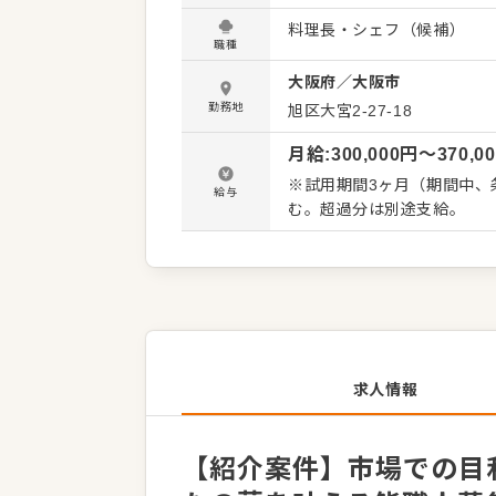
カウンター越しにお客様と
料理長・シェフ（候補）
を目指しましょう。 大将や
職種
でき、将来は大将や経営幹部への昇格、
大阪府
／
大阪市
支援制度あり。関西で90店
勤務地
旭区大宮2-27-18
月給
:
300,000
円〜
370,0
※試用期間3ヶ月（期間中、条
給与
む。超過分は別途支給。
求人情報
【紹介案件】市場での目