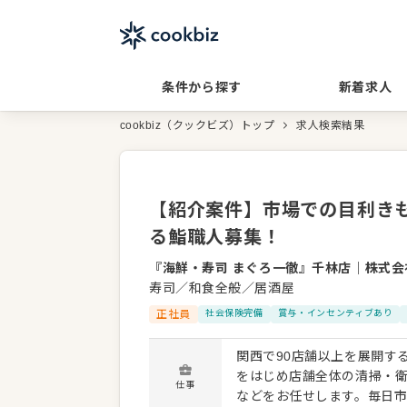
条件から探す
新着求人
cookbiz（クックビズ）トップ
求人検索結果
【紹介案件】市場での目利き
る鮨職人募集！
『海鮮・寿司 まぐろ一徹』千林店
｜
株式会社
寿司／和食全般／居酒屋
正社員
社会保険完備
賞与・インセンティブあり
関西で90店舗以上を展開す
をはじめ店舗全体の清掃・
仕事
などをお任せします。毎日市