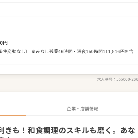
コミュニケーションをとる「見せる技」も習得し、一人前の鮨職人
先輩スタッフが成長をサポート。 経験が浅い方も安心してスタート
または独立も目指せます。 ＜おすすめポイント＞ 独立
舗以上の安定企業で、キャリアアップのチャンスが豊富です。
00
円
件変動なし） ※みなし残業46時間・深夜150時間111,816円を含
求人番号：
Job000-26
企業・店舗情報
利きも！和食調理のスキルも磨く。あな