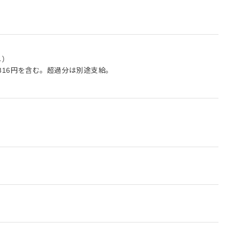
し）
,816円を含む。超過分は別途支給。