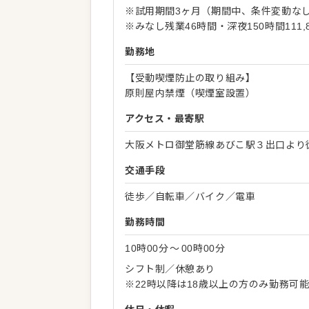
※試用期間3ヶ月（期間中、条件変動な
※みなし残業46時間・深夜150時間111
勤務地
【受動喫煙防止の取り組み】
原則屋内禁煙（喫煙室設置）
アクセス・最寄駅
大阪メトロ御堂筋線あびこ駅３出口より
交通手段
徒歩／自転車／バイク／電車
勤務時間
10時00分
〜
00時00分
シフト制／休憩あり
※22時以降は18歳以上の方のみ勤務可