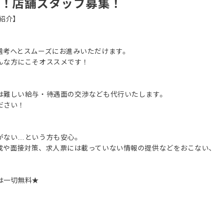
す！店舗スタッフ募集！
紹介】
選考へとスムーズにお進みいただけます。
んな方にこそオススメです！
は難しい給与・待遇面の交渉なども代行いたします。
ださい！
がない…という方も安心。
成や面接対策、求人票には載っていない情報の提供などをおこない、
は一切無料★
。