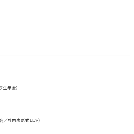
厚生年金）
）
動会／社内表彰式ほか）