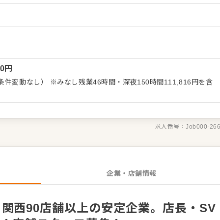
たる業務をお任せします。 オペレーション改善のアイ
わせた業務から始め、先輩スタッフが丁寧にサポートします。出店
料理長、SVといった本部職への昇格、あるいは独立も目指せま
業で、キャリアアップのチャンスが豊富です。
00
円
件変動なし） ※みなし残業46時間・深夜150時間111,816円を含
求人番号：
Job000-26
企業・店舗情報
関西90店舗以上の安定企業。店長・SV