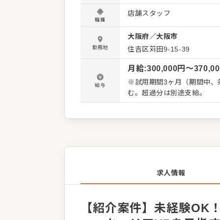
ルバイトスタッフの教育など、多岐にわ
店舗スタッフ
デアも大歓迎。スキルに合
職種
予定も豊富で、将来は店長や
大阪府
／
大阪市
す。 会社情報 詳細は面談にてご説明いたします。 ＜おすすめポイント＞ 独立支援制度あり。
関西で90店舗以上の安定企
勤務地
住吉区苅田9-15-39
月給
:
300,000
円〜
370,0
※試用期間3ヶ月（期間中、条
給与
む。超過分は別途支給。
求人情報
【紹介案件】未経験OK！