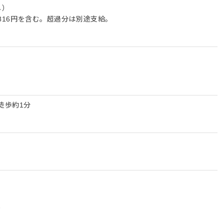
し）
,816円を含む。超過分は別途支給。
徒歩約1分
能