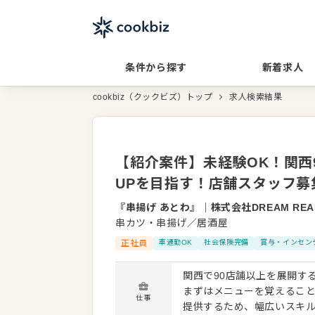
条件から探す
新着求人
cookbiz（クックビズ）トップ
求人検索結果
【紹介案件】未経験OK！関西
UPを目指す！店舗スタッフ募
『串揚げ あとわ』
｜
株式会社DREAM REA
串カツ・串揚げ／居酒屋
正社員
車通勤OK
社会保険完備
賞与・インセン
関西で90店舗以上を展開する
まずはメニューを覚えること
仕事
提供するため、幅広いスキル