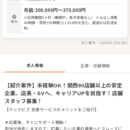
といった本部職への昇格、あるいは独立も目指せます。 ＜
おすすめポイント＞ 第9回など複数回にわたり「働きたい
月給
:
300,000
円〜
370,000
円
店舗アワード」受賞の、人を大切にする企業です。独立支
援制度あり。関西で90店舗以上の安定企業で、キャリアア
※試用期間3ヶ月（期間中、条件変動なし） ※みなし残業
ップのチャンスが豊富です。
給与
46時間・深夜150時間111,816円を含む。超過分は別途支
給。
求人番号：
Job000-268-981
求人情報
企業・店舗情報
【紹介案件】未経験OK！関西90店舗以上の安定
企業。店長・SVへ、キャリアUPを目指す！店舗
スタッフ募集！
【クックビズ 支援サービスのメリットをご紹介】
▼応募後、すぐにサポート開始！
担当が伴走しますので、応募したい企業の選考へとスムーズに