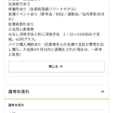
社員旅行あり
保養所あり（会員制高級リゾートホテル）
各種イベントあり（新年会／BBQ／運動会／社内表彰式ほ
か）
従業員割引あり
入社月に食事券
みなし深夜手当と別に深夜手当 1：15～15分刻みで支
給。65円プラス。
バイク購入補助あり（応募者本人の名義で会社が費用を出
し購入。入社後6か月以内に退職をされた場合は、一部本
人負担）
閉じる
選考の流れ
選考の流れ