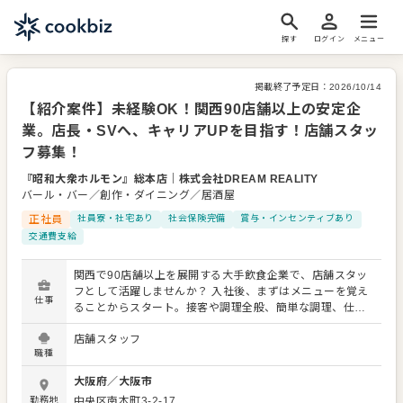
探す
ログイン
メニュー
掲載終了予定日：
2026/10/14
【紹介案件】未経験OK！関西90店舗以上の安定企
業。店長・SVへ、キャリアUPを目指す！店舗スタッ
フ募集！
『昭和大衆ホルモン』総本店
｜
株式会社DREAM REALITY
バール・バー／創作・ダイニング／居酒屋
正社員
社員寮・社宅あり
社会保険完備
賞与・インセンティブあり
交通費支給
関西で90店舗以上を展開する大手飲食企業で、店舗スタッ
フとして活躍しませんか？ 入社後、まずはメニューを覚え
仕事
ることからスタート。接客や調理全般、簡単な調理、仕入
れ・在庫管理、アルバイトスタッフの教育など、多岐にわ
店舗スタッフ
たる業務をお任せします。 季節限定メニューにも携わり、
職種
幅広いスキルを習得できます。 オペレーション改善のアイ
デアも大歓迎。経験が浅い方も先輩スタッフが丁寧にサポ
大阪府
／
大阪市
ートします。出店予定が豊富で、将来は店長、料理長、SV
勤務地
中央区南本町3-2-17