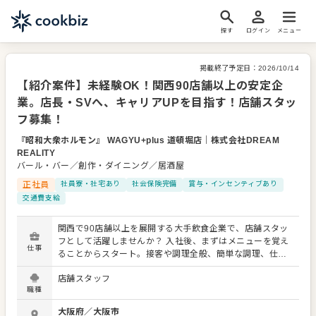
探す
ログイン
メニュー
掲載終了予定日：
2026/10/14
【紹介案件】未経験OK！関西90店舗以上の安定企
業。店長・SVへ、キャリアUPを目指す！店舗スタッ
フ募集！
『昭和大衆ホルモン』 WAGYU+plus 道頓堀店
｜
株式会社DREAM
REALITY
バール・バー／創作・ダイニング／居酒屋
正社員
社員寮・社宅あり
社会保険完備
賞与・インセンティブあり
交通費支給
関西で90店舗以上を展開する大手飲食企業で、店舗スタッ
フとして活躍しませんか？ 入社後、まずはメニューを覚え
仕事
ることからスタート。接客や調理全般、簡単な調理、仕入
れ・在庫管理、アルバイトスタッフの教育など、多岐にわ
店舗スタッフ
たる業務をお任せします。 季節限定メニューにも携わり、
職種
幅広いスキルを習得できます。 オペレーション改善のアイ
デアも大歓迎。経験が浅い方も先輩スタッフが丁寧にサポ
大阪府
／
大阪市