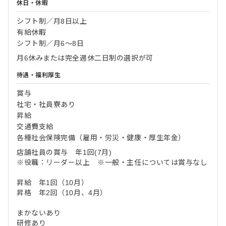
休日・休暇
シフト制／月8日以上
有給休暇
シフト制／月6～8日
月6休みまたは完全週休二日制の選択が可
待遇・福利厚生
賞与
社宅・社員寮あり
昇給
交通費支給
各種社会保険完備（雇用・労災・健康・厚生年金）
店舗社員の賞与 年1回(7月)
※役職：リーダー以上 ※一般・主任については賞与なし
昇給 年1回（10月）
昇格 年2回（10月、4月）
まかないあり
研修あり