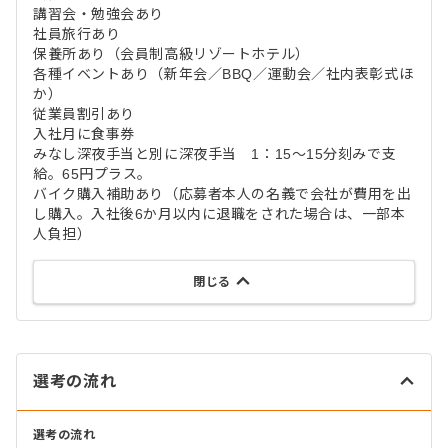
講習会・勉強会あり
社員旅行あり
保養所あり（会員制高級リゾートホテル）
各種イベントあり（新年会／BBQ／運動会／社内表彰式ほ
か）
従業員割引あり
入社月に食事券
みなし深夜手当と別に深夜手当 1：15～15分刻みで支
給。65円プラス。
バイク購入補助あり（応募者本人の名義で会社が費用を出
し購入。入社後6か月以内に退職をされた場合は、一部本
人負担）
閉じる
選考の流れ
選考の流れ