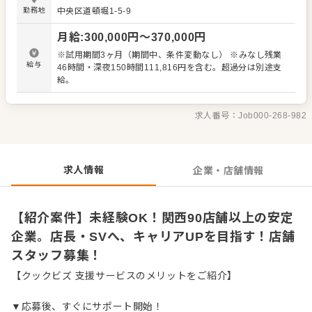
ートします。出店予定が豊富で、将来は店長、料理長、SV
勤務地
中央区道頓堀1-5-9
といった本部職への昇格、あるいは独立も目指せます。 ＜
おすすめポイント＞ 第9回など複数回にわたり「働きたい
月給
:
300,000
円〜
370,000
円
店舗アワード」受賞の、人を大切にする企業です。独立支
援制度あり。関西で90店舗以上の安定企業で、キャリアア
※試用期間3ヶ月（期間中、条件変動なし） ※みなし残業
ップのチャンスが豊富です。
給与
46時間・深夜150時間111,816円を含む。超過分は別途支
給。
求人番号：
Job000-268-982
求人情報
企業・店舗情報
【紹介案件】未経験OK！関西90店舗以上の安定
企業。店長・SVへ、キャリアUPを目指す！店舗
スタッフ募集！
【クックビズ 支援サービスのメリットをご紹介】
▼応募後、すぐにサポート開始！