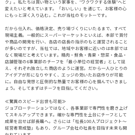
ク」。私たちは買い物という家事を、“ワクワクする体験”へと
変えたいと考えています。「おいしい」を通じて、お客様の心
にもっと深く入り込む。これが当社のモットーです。
だから仕入れ、価格決定、売り場づくりにいたるまで、すべて
現場主義。一般的にスーパーマーケットといえば、本部で買付
や商品の開発を行い、各店の店長の指示のもと運営されること
が多いのですが、当社では、地域やお客様に近いのは本部では
なく現場だと考えています。精肉・鮮魚・青果・惣菜・食品・
店舗管理の6事業部のチーフを「最小単位の経営者」として捉
え、それぞれ独立した商店のように運営。だから一人ひとりの
アイデアが形になりやすく、エッジの効いたお店作りが可能
に。自由な発想と圧倒的な熱量でお客様の心を掴んでいきまし
ょう。そしてまずはチーフを目指してください。
≪驚異のスピード出世も可能≫
ジョブローテーションではなく、各事業部で専門性を磨き上げ
てスキルアップできます。確かな専門性を土台にチーフとして
成果を出せば部長職へ。さらには「社長100人プロジェクト～
経営者育成塾」もあり、グループ会社の社長を目指す未来も開
かれています。