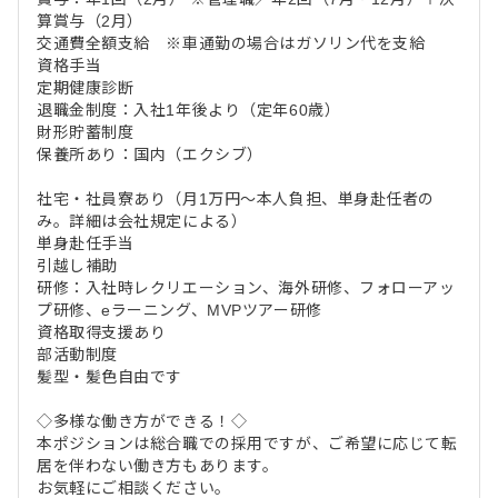
算賞与（2月）
交通費全額支給 ※車通勤の場合はガソリン代を支給
資格手当
定期健康診断
退職金制度：入社1年後より（定年60歳）
財形貯蓄制度
保養所あり：国内（エクシブ）
社宅・社員寮あり（月1万円～本人負担、単身赴任者の
み。詳細は会社規定による）
単身赴任手当
引越し補助
研修：入社時レクリエーション、海外研修、フォローアッ
プ研修、eラーニング、MVPツアー研修
資格取得支援あり
部活動制度
髪型・髪色自由です
◇多様な働き方ができる！◇
本ポジションは総合職での採用ですが、ご希望に応じて転
居を伴わない働き方もあります。
お気軽にご相談ください。