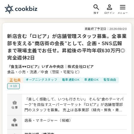
探す
ログイン
メニュー
掲載終了予定日：
2026/09/20
新店含む「ロピア」が店舗管理スタッフ募集。全事業
部を支える“商店街の会長”として、企画・SNS広報
まで現場主義でお任せ。昇給後の平均年収630万円◎
完全週休2日
『食生活♥♥ロピア』いずみ中央店
｜
株式会社ロピア
食品・小売・流通／中食（惣菜・宅配など）
正社員
オープニングスタッフ
電車通勤OK
車通勤OK
髪型自由
＋13
「楽しく感動して、いつも行きたい」 そんな“食のテーマパ
ーク”を目指すスーパーマーケット『ロピア』が店舗管理部
仕事
門のスタッフを募集。 売上は各事業部（精肉・鮮魚・青
果・惣菜・食品部門）毎にマネジメントしていますので、
店長・マネージャー（候補）
店舗管理部門の仕事としては、全事業部を横串で通す労
職種
務・総務などの管理業務。いわば“商店街の会長さん”として
の仕事が中心となります。 レジやお客様の対応、スタッフ