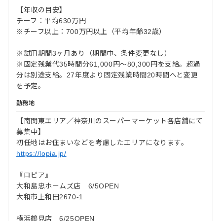
【年収の目安】
チーフ：平均630万円
※チーフ以上：700万円以上（平均年齢32歳）
※試用期間3ヶ月あり（期間中、条件変更なし）
※固定残業代35時間分61,000円～80,300円を支給。超過
分は別途支給。27年度より固定残業時間20時間へと変更
を予定。
勤務地
【南関東エリア／神奈川のスーパーマーケット各店舗にて
募集中】
初任地はお住まいなどを考慮したエリアになります。
https://lopia.jp/
『ロピア』
大和島忠ホームズ店 6/5OPEN
大和市上和田2670-1
横浜鶴見店 6/25OPEN