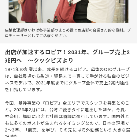
店舗管理部はいわば各事業部のまとめ役で商店街の会長さん的な役割。プ
ロデューサーとしてご活躍ください。
出店が加速するロピア！2031年、グループ売上2
兆円へ ～クックビズより
1971年の創業以来、成長を続けるロピア。母体のOICグループ
は、自社農場から製造・貿易まで一貫して手がける独自のビジ
ネスモデルで、2031年度までにグループ全体で売上2兆円達成
を目指しています。
今回、基幹事業の『ロピア』全エリアでスタッフを募集とのこ
と。2026年2月には、台湾に続きタイに進出したほか、今夏、
神奈川、福岡に出店と計画は順調に進行しています。国内外と
もに多くのポストが生まれるタイミングなので、日本の現場で
2〜3年、「商売」を学び、その先には海外勤務という大きな選
択肢も。