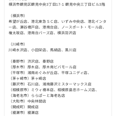
横浜市鶴見区鶴見中央3丁目17-1 鶴見中央三丁目ビル3階
（横浜市）
希望が丘店、港北東急ＳＣ店、いずみ中央店、港北インタ
ー店、瀬谷橋戸店、港南台店、ノースポート・モール店、
権太坂店、港南台バーズ店、横浜羽沢店
（川崎市）
川崎水沢店、小田栄店、馬絹店、黒川店
（秦野市）渋沢店、秦野店
（厚木市）厚木店、厚木南ビバモール店
（平塚市）湘南めぐみが丘店、平塚ユニディ店、
（茅ヶ崎市）茅ヶ崎店
（藤沢市）石川店、湘南藤沢ミスターマックス店
（相模原市）ミウィ橋本店、相模原島忠ホームズ店、
（海老名市）ららぽーと海老名店
（大和市）中央林間店
（開成町）開成店
（綾瀬市）綾瀬店