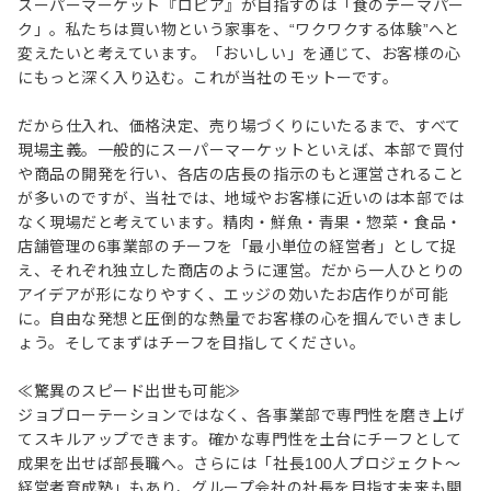
スーパーマーケット『ロピア』が目指すのは「食のテーマパー
ク」。私たちは買い物という家事を、“ワクワクする体験”へと
変えたいと考えています。「おいしい」を通じて、お客様の心
にもっと深く入り込む。これが当社のモットーです。
だから仕入れ、価格決定、売り場づくりにいたるまで、すべて
現場主義。一般的にスーパーマーケットといえば、本部で買付
や商品の開発を行い、各店の店長の指示のもと運営されること
が多いのですが、当社では、地域やお客様に近いのは本部では
なく現場だと考えています。精肉・鮮魚・青果・惣菜・食品・
店舗管理の6事業部のチーフを「最小単位の経営者」として捉
え、それぞれ独立した商店のように運営。だから一人ひとりの
アイデアが形になりやすく、エッジの効いたお店作りが可能
に。自由な発想と圧倒的な熱量でお客様の心を掴んでいきまし
ょう。そしてまずはチーフを目指してください。
≪驚異のスピード出世も可能≫
ジョブローテーションではなく、各事業部で専門性を磨き上げ
てスキルアップできます。確かな専門性を土台にチーフとして
成果を出せば部長職へ。さらには「社長100人プロジェクト～
経営者育成塾」もあり、グループ会社の社長を目指す未来も開