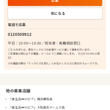
応募
気になる
電話で応募
0120509912
平日：10:00〜19:00
／
担当者：
転職相談窓口
こちらの求人は、弊社クックビズの支援サービス通じて選考を行います。
ご応募後は窓口よりお電話、メールにてご連絡いたします。（0120-50-9912/窓
口）
※お電話の際は「クックビズを見た」とお伝えくださると受付がスムーズです。
他の募集店舗
『食生活♥♥ロピア』横浜鶴見店
『食生活♥♥ロピア』大和島忠ホームズ店