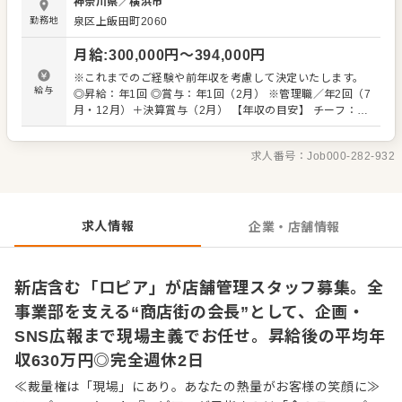
神奈川県
／
横浜市
教育、文化の浸透のほか、店舗での定期的なイベント企画
勤務地
泉区上飯田町2060
やSNSでの情報発信などをお任せします。 「縁の下の力持
ちが向いている」 「広報に興味がある」 という方はぜひ。
月給
:
300,000
円〜
394,000
円
経験のある方は、さらに店舗を盛り上げる旗振り役として
◎店全体の文化をつくるファシリテーター ◎お客様のご要
※これまでのご経験や前年収を考慮して決定いたします。
望を価値に変えるカスタマーサクセス ◎イベントやSNS
給与
◎昇給：年1回 ◎賞与：年1回（2月） ※管理職／年2回（7
で“ロープライスのユートピア”体験を演出するプロデューサ
月・12月）＋決算賞与（2月） 【年収の目安】 チーフ：平
ー としての役割も期待しています。 「自分の色が出せる環
均630万円 ※チーフ以上：700万円以上（平均年齢32歳）
境で勝負したい」 「本部の方針に縛られず、商売人として
※試用期間3ヶ月あり（期間中、条件変更なし） ※固定残
成長したい」という方との出会いを待ってます。 自らファ
求人番号：
Job000-282-932
業代35時間分61,000円～80,300円を支給。超過分は別途支
ンを増やしていく、そんな「商売の原点」を当社で体感し
給。27年度より固定残業時間20時間へと変更を予定。
てください。 ■業務内容 ※経験に応じてお任せしていき
ます ・接客 ・イベント企画 ・広報（SNSなどの活用も）
・店舗づくりや売り場のサポート ・販売戦略 ・人材教育・
求人情報
企業・店舗情報
社内ルールや文化の浸透など
新店含む「ロピア」が店舗管理スタッフ募集。全
事業部を支える“商店街の会長”として、企画・
SNS広報まで現場主義でお任せ。昇給後の平均年
収630万円◎完全週休2日
≪裁量権は「現場」にあり。あなたの熱量がお客様の笑顔に≫