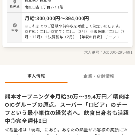
熊本県
／
熊本市
たらニヤリ。 "食のテーマパーク"を目指す当店で、クルー
勤務地
南区日吉 1丁目7-7
1階
のようにお客様を盛り上げてください。 肉のカット術や高
度な商品知識は徐々にお教えします。未経験からスタート
月給
:
300,000
円〜
394,000
円
した先輩も多数います。 また焼肉店など、精肉調理の経験
者は、自由度高くご活躍できます。チーフ候補として、仕
※これまでのご経験や前年収を考慮して決定いたします。
入れから商品開発、攻めの売り場作りまで、幅広い業務を
給与
◎昇給：年1回 ◎賞与：年1回（2月） ※管理職／年2回（7
お任せ。 「自分の色が出せる売場で勝負したい」 「本部の
月・12月）＋決算賞与（2月） 【年収の目安】 チーフ：平
方針に縛られず、売場をプロデュースしてみたい」という
均630万円 ※チーフ以上：700万円以上（平均年齢32歳）
方との出会いを待ってます。 自らファンを増やしていく、
※試用期間3ヶ月あり（期間中、条件変更なし） ※固定残
そんな「商売の原点」を当社で体感してください。 ■業務
求人番号：
Job000-295-691
業代35時間分61,000円～80,300円を支給。超過分は別途支
内容 ※経験に応じてお任せしてきます。 ・接客 ・発注、
給。27年度より固定残業時間20時間へと変更を予定。
仕入れ（全国各地および海外からも調達） ・陳列、在庫管
理 ・加工 ・商品開発（その店舗にしかないプライベートブ
ランドも考案できます） ・価格設定（店舗によって価格が
求人情報
企業・店舗情報
異なります） ・人材育成・採用 など
熊本オープニング◆月給30万～39.4万円／精肉は
OICグループの原点。スーパー「ロピア」のチー
フという最小単位の経営者へ。飲食出身者も活躍
中◎完全週休2日
≪裁量権は「現場」にあり。あなたの熱量がお客様の笑顔に≫