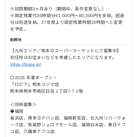
※試用期間3ヶ月あり（期間中、条件変更なし）
※固定残業代35時間分61,000円～80,300円を支給。超過
分は別途支給。27年度より固定残業時間20時間へと変更
を予定。
勤務地
【九州エリア／熊本のスーパーマーケットにて募集中】
初任地はお住まいなどを考慮したエリアになります。
https://lopia.jp/
◎2026 年夏オープン！
『ロピア』熊本コジマ店
熊本県熊本市南区日吉 1丁目7-7 1階
＜同時募集＞
◆福岡
長浜店、博多ヨドバシ店、福岡新宮店、北九州リバーウォ
ーク店、筑紫野シュロアモール店、福岡白水店、春日ナフ
コ店、八幡東ナフコ店