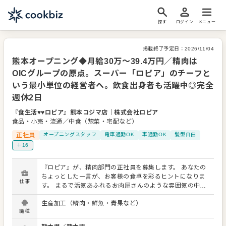
探す
ログイン
メニュー
掲載終了予定日：
2026/11/04
熊本オープニング◆月給30万～39.4万円／精肉は
OICグループの原点。スーパー「ロピア」のチーフと
いう最小単位の経営者へ。飲食出身者も活躍中◎完全
週休2日
『食生活♥♥ロピア』熊本コジマ店
｜
株式会社ロピア
食品・小売・流通／中食（惣菜・宅配など）
正社員
オープニングスタッフ
電車通勤OK
車通勤OK
髪型自由
＋16
『ロピア』が、精肉部門の正社員を募集します。 あなたの
ちょっとした一言が、お客様の食卓を彩るヒントになりま
仕事
す。 まるで活気あふれるお肉屋さんのような雰囲気の中、
お客様の「今日のお宝（お買い得品）」をご提供してい
生産加工（精肉・鮮魚・青果など）
く。そんな遊び心を持って、接客・運営をしてくださる方
職種
なら大歓迎です。 「新鮮でボリュームいっぱい」 「焼くだ
けで 、美味しいから家事も楽でうれしい」 そんな声を聞い