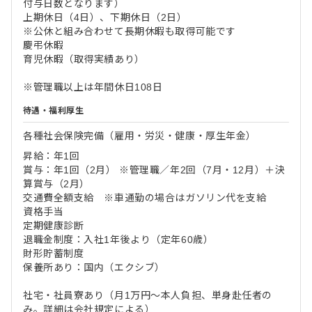
付与日数となります）
上期休日（4日）、下期休日（2日）
※公休と組み合わせて長期休暇も取得可能です
慶弔休暇
育児休暇（取得実績あり）
※管理職以上は年間休日108日
待遇・福利厚生
各種社会保険完備（雇用・労災・健康・厚生年金）
昇給：年1回
賞与：年1回（2月） ※管理職／年2回（7月・12月）＋決
算賞与（2月）
交通費全額支給 ※車通勤の場合はガソリン代を支給
資格手当
定期健康診断
退職金制度：入社1年後より（定年60歳）
財形貯蓄制度
保養所あり：国内（エクシブ）
社宅・社員寮あり（月1万円～本人負担、単身赴任者の
み。詳細は会社規定による）