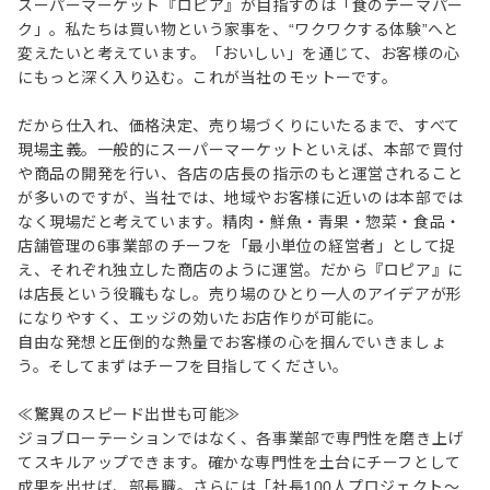
スーパーマーケット『ロピア』が目指すのは「食のテーマパー
ク」。私たちは買い物という家事を、“ワクワクする体験”へと
変えたいと考えています。「おいしい」を通じて、お客様の心
にもっと深く入り込む。これが当社のモットーです。
だから仕入れ、価格決定、売り場づくりにいたるまで、すべて
現場主義。一般的にスーパーマーケットといえば、本部で買付
や商品の開発を行い、各店の店長の指示のもと運営されること
が多いのですが、当社では、地域やお客様に近いのは本部では
なく現場だと考えています。精肉・鮮魚・青果・惣菜・食品・
店舗管理の6事業部のチーフを「最小単位の経営者」として捉
え、それぞれ独立した商店のように運営。だから『ロピア』に
は店長という役職もなし。売り場のひとり一人のアイデアが形
になりやすく、エッジの効いたお店作りが可能に。
自由な発想と圧倒的な熱量でお客様の心を掴んでいきましょ
う。そしてまずはチーフを目指してください。
≪驚異のスピード出世も可能≫
ジョブローテーションではなく、各事業部で専門性を磨き上げ
てスキルアップできます。確かな専門性を土台にチーフとして
成果を出せば、部長職。さらには「社長100人プロジェクト～