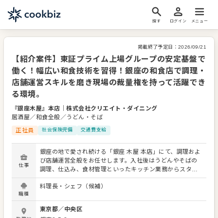
探す
ログイン
メニュー
掲載終了予定日：
2026/09/21
【紹介案件】東証プライム上場グループの安定基盤で
働く！幅広い和食技術を習得！銀座の和食店で調理・
店舗運営スキルを磨き現場の裁量権を持って活躍でき
る環境。
『銀座木屋』本店
｜
株式会社クリエイト・ダイニング
居酒屋／和食全般／うどん・そば
正社員
社会保険完備
交通費支給
銀座の地で愛され続ける「銀座 木屋 本店」にて、調理およ
び店舗運営全般をお任せします。入社後はうどんやそばの
仕事
調理、仕込み、食材管理といったキッチン業務からスター
ト。経験に応じて、売上や利益の管理、アルバイトスタッ
料理長・シェフ（候補）
フの採用・育成、シフト作成などのマネジメント業務にも
職種
携わっていただきます。 当社は東証プライム上場企業のグ
ループに属しており、安定した経営基盤が強みです。その
東京都
／
中央区
一方で現場の裁量権が大きく、販促活動の企画や実施な