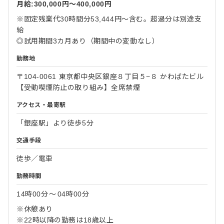
月給:300,000円〜400,000円
※固定残業代30時間分53,444円～含む。超過分は別途支
給
◎試用期間3カ月あり（期間中の変動なし）
勤務地
〒104-0061 東京都中央区銀座８丁目５−８ かわばたビル
【受動喫煙防止の取り組み】全席禁煙
アクセス・最寄駅
「銀座駅」より徒歩5分
交通手段
徒歩／電車
勤務時間
14時00分
〜
04時00分
※休憩あり
※22時以降の勤務は18歳以上