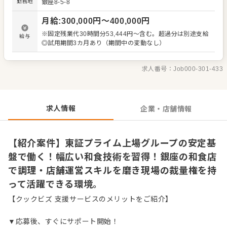
勤務地
銀座8-5-8
ど、自分のアイデアを店舗運営に活かせる自由度がありま
す。和食をはじめ幅広いジャンルを展開する企業だからこ
月給
:
300,000
円〜
400,000
円
そ、確かな調理技術と一生モノの経営ノウハウを同時に身
につけられる環境です。 ＜おすすめポイント＞ 東証プライ
※固定残業代30時間分53,444円～含む。超過分は別途支給
給与
ム上場グループならではの安定した労働環境のもとで、現
◎試用期間3カ月あり（期間中の変動なし）
場に大きな裁量が与えられている点が魅力です。多彩なブ
ランドを展開する企業だからこそ、将来的なキャリアパス
も豊富に用意されています。腰を据えて長く働ける環境
求人番号：
Job000-301-433
で、店舗経営のプロフェッショナルを目指してステップア
ップが可能です。
求人情報
企業・店舗情報
【紹介案件】東証プライム上場グループの安定基
盤で働く！幅広い和食技術を習得！銀座の和食店
で調理・店舗運営スキルを磨き現場の裁量権を持
って活躍できる環境。
【クックビズ 支援サービスのメリットをご紹介】
▼応募後、すぐにサポート開始！