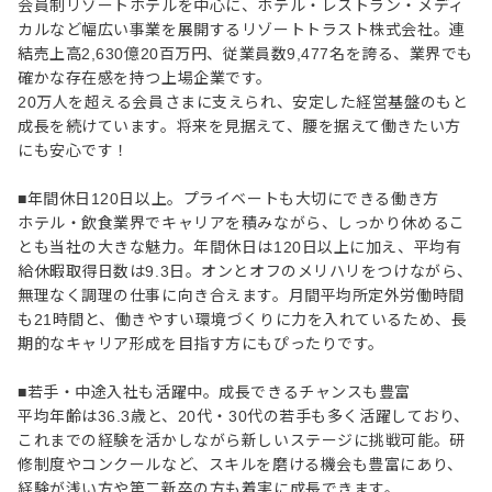
会員制リゾートホテルを中心に、ホテル・レストラン・メディ
カルなど幅広い事業を展開するリゾートトラスト株式会社。連
結売上高2,630億20百万円、従業員数9,477名を誇る、業界でも
確かな存在感を持つ上場企業です。
20万人を超える会員さまに支えられ、安定した経営基盤のもと
成長を続けています。将来を見据えて、腰を据えて働きたい方
にも安心です！
■年間休日120日以上。プライベートも大切にできる働き方
ホテル・飲食業界でキャリアを積みながら、しっかり休めるこ
とも当社の大きな魅力。年間休日は120日以上に加え、平均有
給休暇取得日数は9.3日。オンとオフのメリハリをつけながら、
無理なく調理の仕事に向き合えます。月間平均所定外労働時間
も21時間と、働きやすい環境づくりに力を入れているため、長
期的なキャリア形成を目指す方にもぴったりです。
■若手・中途入社も活躍中。成長できるチャンスも豊富
平均年齢は36.3歳と、20代・30代の若手も多く活躍しており、
これまでの経験を活かしながら新しいステージに挑戦可能。研
修制度やコンクールなど、スキルを磨ける機会も豊富にあり、
経験が浅い方や第二新卒の方も着実に成長できます。