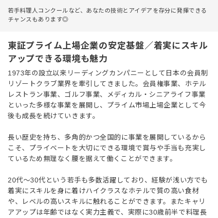
若手料理人コンクールなど、あなたの技術とアイデアを存分に発揮できる
チャンスもあります◎
東証プライム上場企業の安定基盤／着実にスキル
アップできる環境も魅力
1973年の設立以来リーディングカンパニーとして日本の会員制
リゾートクラブ業界を牽引してきました。会員権事業、ホテル
レストラン事業、ゴルフ事業、メディカル・シニアライフ事業
といった多様な事業を展開し、プライム市場上場企業として今
後も成長を続けていきます。
長い歴史を持ち、多角的かつ全国的に事業を展開しているから
こそ、プライベートを大切にできる環境で賞与や手当も充実し
ているため無理なく腰を据えて働くことができます。
20代～30代という若手も多数活躍しており、経験が浅い方でも
着実にスキルを身に着けハイクラスなホテルで質の高い食材
や、レベルの高いスキルに触れることができます。またキャリ
アアップは年齢ではなく実力主義で、実際に30歳前半で料理長