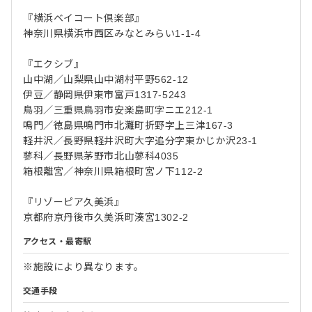
『横浜ベイコート倶楽部』
神奈川県横浜市西区みなとみらい1-1-4
『エクシブ』
山中湖／山梨県山中湖村平野562-12
伊豆／静岡県伊東市富戸1317-5243
鳥羽／三重県鳥羽市安楽島町字ニエ212-1
鳴門／徳島県鳴門市北灘町折野字上三津167-3
軽井沢／長野県軽井沢町大字追分字東かじか沢23-1
蓼科／長野県茅野市北山蓼科4035
箱根離宮／神奈川県箱根町宮ノ下112-2
『リゾーピア久美浜』
京都府京丹後市久美浜町湊宮1302-2
アクセス・最寄駅
※施設により異なります。
交通手段