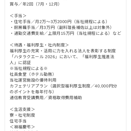
賞与／年2回（7月・12月）
＜手当＞
・住宅手当／月2万～3万2000円（当社規程による）
・厨房職手当／月3万円（副料理長補佐以上は対象外）
・通勤交通費支給／上限月15万円（当社規程による）など
＜待遇・福利厚生・社内制度＞
福利厚生の充実・活用に力を入れる法人を表彰する制度
「ハタラクエール 2026」において、「福利厚生推進法
人」に認証
※当社規程による※
社員食堂（ホテル勤務）
当社運営施設の優待利用
カフェテリアプラン（選択型福利厚生制度／40,000円分
のポイントを毎年付与）
通信教育受講費用／資格取得費用補助
＜生活支援＞
寮・社宅制度
住宅手当
＜禍福慶弔＞