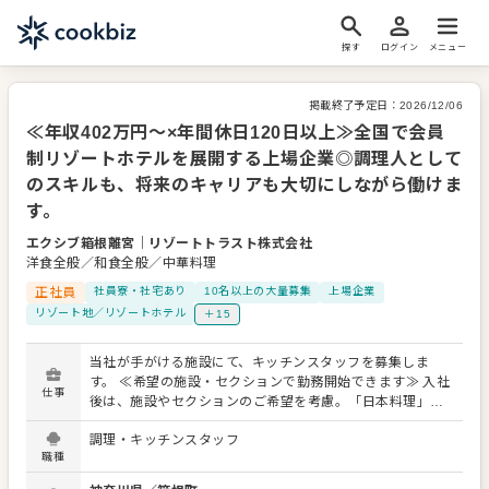
探す
ログイン
メニュー
掲載終了予定日：
2026/12/06
≪年収402万円～×年間休日120日以上≫全国で会員
制リゾートホテルを展開する上場企業◎調理人として
のスキルも、将来のキャリアも大切にしながら働けま
す。
エクシブ箱根離宮
｜
リゾートトラスト株式会社
洋食全般／和食全般／中華料理
正社員
社員寮・社宅あり
10名以上の大量募集
上場企業
リゾート地／リゾートホテル
＋15
当社が手がける施設にて、キッチンスタッフを募集しま
す。 ≪希望の施設・セクションで勤務開始できます≫ 入社
仕事
後は、施設やセクションのご希望を考慮。「日本料理」
「洋食料理」「中国料理」「鉄板焼」「ペストリー」など
調理・キッチンスタッフ
多様なジャンルを取り扱っています。ご希望を是非、お聞
職種
かせください。 ≪お客さまの期待値を超えていく！非日常
空間≫ 当社のコンセプトは「ハイセンス・ハイクオリテ