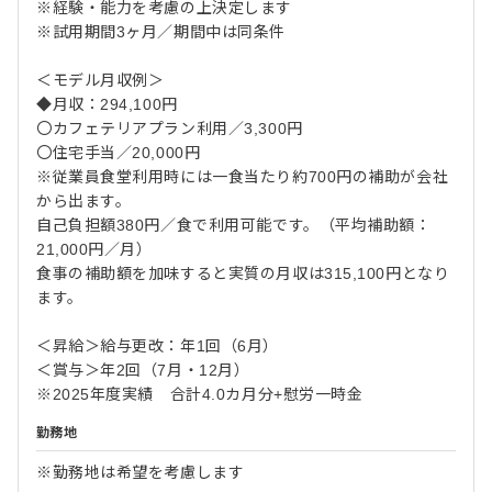
※経験・能力を考慮の上決定します
※試用期間3ヶ月／期間中は同条件
＜モデル月収例＞
◆月収：294,100円
〇カフェテリアプラン利用／3,300円
〇住宅手当／20,000円
※従業員食堂利用時には一食当たり約700円の補助が会社
から出ます。
自己負担額380円／食で利用可能です。（平均補助額：
21,000円／月）
食事の補助額を加味すると実質の月収は315,100円となり
ます。
＜昇給＞給与更改：年1回（6月）
＜賞与＞年2回（7月・12月）
※2025年度実績 合計4.0カ月分+慰労一時金
勤務地
※勤務地は希望を考慮します