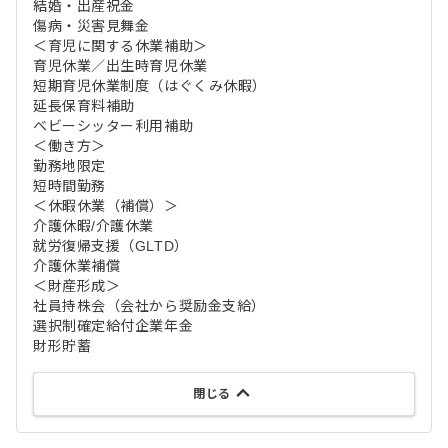
結婚・出産祝金
傷病・災害見舞金
＜育児に関する休業補助＞
育児休業／出生時育児休業
短期育児休業制度（はぐくみ休暇）
延長保育料補助
ベビーシッター利用補助
＜働き方＞
勤務地限定
短時間勤務
＜休暇休業（補償）＞
介護休暇/介護休業
就労復帰支援（GLTD）
介護休業補償
＜財産形成＞
社員持株会（会社から奨励金支給）
選択制確定給付企業年金
財形貯蓄
閉じる