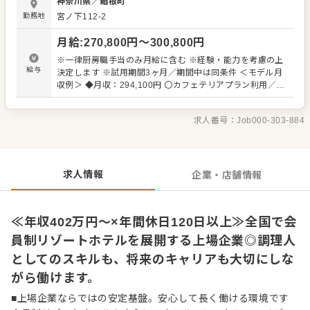
神奈川県
／
箱根町
ィ」。各ホテルで、最高の空間で最高の料理を楽しんでい
勤務地
宮ノ下112-2
ただく事を目指しています。お客さまも美味しい料理をお
目当てに施設をご利用いただくことが多く、「料理が看
月給
:
270,800
円〜
300,800
円
板」のホテルです。 お客さまの感度も高く、常により洗練
された料理をご期待いただいています。時には、ご予算は
※一律厨房職手当のみ月給に含む ※経験・能力を考慮の上
度外視でプランにはない、お客さまだけのオリジナルのコ
給与
決定します ※試用期間3ヶ月／期間中は同条件 ＜モデル月
ースをご依頼いただくことも。お客さまはスタッフを信頼
収例＞ ◆月収：294,100円 〇カフェテリアプラン利用／
いただいているからこそ、ご期待以上のお料理を提供する
3,300円 〇住宅手当／20,000円 ※従業員食堂利用時には一
ことが求められます。会員制の施設だからこその高レベル
食当たり約700円の補助が会社から出ます。 自己負担額
の環境で腕を磨くことができます。 ≪第二新卒も歓迎！経
求人番号：
Job000-303-884
380円／食で利用可能です。（平均補助額：21,000円／
験が浅くても、スキルアップできます＞ 20代～30代のスタ
月） 食事の補助額を加味すると実質の月収は315,100円と
ッフが活躍中の当社。調理師専門学校卒の方であれば、第
なります。 ＜昇給＞給与更改：年1回（6月） ＜賞与＞年2
二新卒も大歓迎！経験が浅い方、安定した環境で働きなが
回（7月・12月） ※2025年度実績 合計4.0カ月分+慰労一
ら、スキルを高めることができます。研修制度やコンクー
時金
求人情報
企業・店舗情報
ルなど切磋琢磨できる機会も多数！当社でステップアップ
することを目指しませんか？
≪年収402万円～×年間休日120日以上≫全国で会
員制リゾートホテルを展開する上場企業◎調理人
としてのスキルも、将来のキャリアも大切にしな
がら働けます。
■上場企業ならではの安定基盤。安心して長く働ける環境です