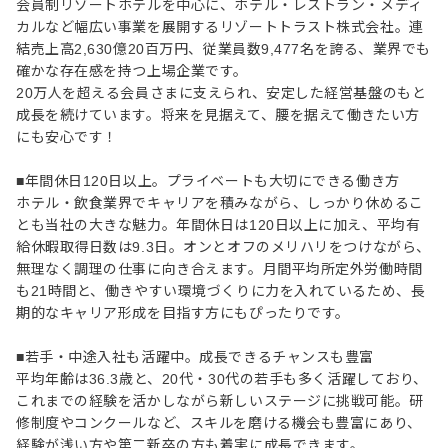
会員制リゾートホテルを中心に、ホテル・レストラン・メディ
カルなど幅広い事業を展開するリゾートトラスト株式会社。連
結売上高2,630億20百万円、従業員数9,477名を誇る、業界でも
確かな存在感を持つ上場企業です。
20万人を超える会員さまに支えられ、安定した経営基盤のもと
成長を続けています。将来を見据えて、腰を据えて働きたい方
にも安心です！
■年間休日120日以上。プライベートも大切にできる働き方
ホテル・飲食業界でキャリアを積みながら、しっかり休めるこ
とも当社の大きな魅力。年間休日は120日以上に加え、平均有
給休暇取得日数は9.3日。オンとオフのメリハリをつけながら、
無理なく調理の仕事に向き合えます。月間平均所定外労働時間
も21時間と、働きやすい環境づくりに力を入れているため、長
期的なキャリア形成を目指す方にもぴったりです。
■若手・中途入社も活躍中。成長できるチャンスも豊富
平均年齢は36.3歳と、20代・30代の若手も多く活躍しており、
これまでの経験を活かしながら新しいステージに挑戦可能。研
修制度やコンクールなど、スキルを磨ける機会も豊富にあり、
経験が浅い方や第二新卒の方も着実に成長できます。