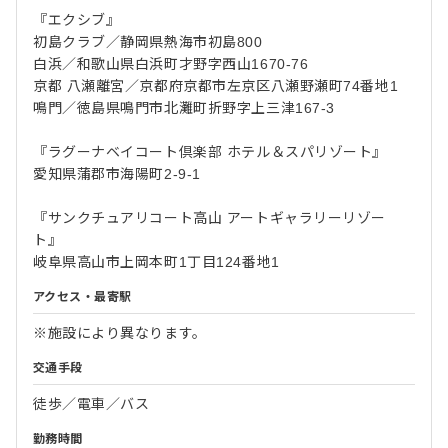
『エクシブ』
初島クラブ／静岡県熱海市初島800
白浜／和歌山県白浜町才野字西山1670-76
京都 八瀬離宮／京都府京都市左京区八瀬野瀬町74番地1
鳴門／徳島県鳴門市北灘町折野字上三津167-3
『ラグーナベイコート倶楽部 ホテル＆スパリゾート』
愛知県蒲郡市海陽町2-9-1
『サンクチュアリコート高山 アートギャラリーリゾー
ト』
岐阜県高山市上岡本町1丁目124番地1
アクセス・最寄駅
※施設により異なります。
交通手段
徒歩／電車／バス
勤務時間