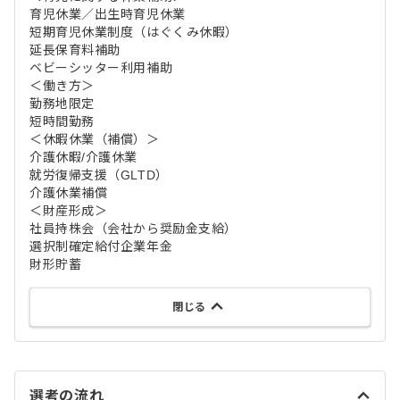
育児休業／出生時育児休業
短期育児休業制度（はぐくみ休暇）
延長保育料補助
ベビーシッター利用補助
＜働き方＞
勤務地限定
短時間勤務
＜休暇休業（補償）＞
介護休暇/介護休業
就労復帰支援（GLTD）
介護休業補償
＜財産形成＞
社員持株会（会社から奨励金支給）
選択制確定給付企業年金
財形貯蓄
閉じる
選考の流れ