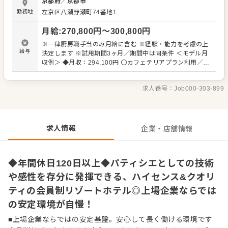
京都府
／
京都市
は、最高の空間で最高の料理を楽しんでいただくことを目
勤務地
左京区八瀬野瀬町74番地1
指しており、料理を楽しみに施設をご利用されるお客さま
も多くいらっしゃいます。まさに“料理が看板”のホテルであ
月給
:
270,800
円〜
300,800
円
り、パティシエとしての技術や感性を存分に発揮できる環
境です。 会員制ホテルだからこそ、お客さまの期待値も高
※一律厨房職手当のみ月給に含む ※経験・能力を考慮の上
く、常に洗練された一皿が求められます。時には、通常の
給与
決定します ※試用期間3ヶ月／期間中は同条件 ＜モデル月
プランにはない特別なコースや、お客さまだけのオリジナ
収例＞ ◆月収：294,100円 〇カフェテリアプラン利用／
ルデザートに携わる機会も。信頼を寄せてくださるお客さ
3,300円 〇住宅手当／20,000円 ※従業員食堂利用時には一
まの期待を超える一皿を追求しながら、より高いレベルで
食当たり約700円の補助が会社から出ます。 自己負担額
腕を磨いていけます。 ≪和・洋・中それぞれの分野でトッ
求人番号：
Job000-303-899
380円／食で利用可能です。（平均補助額：21,000円／
プクラスの料理人が集結≫ 厳選された旬の食材はもちろ
月） 食事の補助額を加味すると実質の月収は315,100円と
ん、器や調理器具にまでこだわり抜いた環境で、ジャンル
なります。 ＜昇給＞給与更改：年1回（6月） ＜賞与＞年2
を超えた刺激を受けながら成長できます。 一流の仲間と切
回（7月・12月） ※2025年度実績 合計4.0カ月分+慰労一
磋琢磨しながら、スキルアップを目指しませんか？
時金
求人情報
企業・店舗情報
◆年間休日120日以上◆パティシエとしての技術
や感性を存分に発揮できる、ハイセンス&クオリ
ティの会員制リゾートホテル◎上場企業ならでは
の安定環境が自慢！
■上場企業ならではの安定基盤。安心して長く働ける環境です