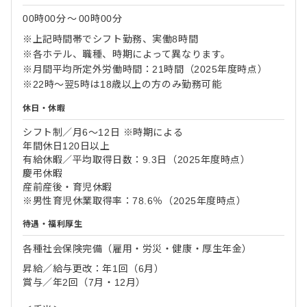
00時00分
〜
00時00分
※上記時間帯でシフト勤務、実働8時間
※各ホテル、職種、時期によって異なります。
※月間平均所定外労働時間：21時間（2025年度時点）
※22時～翌5時は18歳以上の方のみ勤務可能
休日・休暇
シフト制／月6～12日 ※時期による
年間休日120日以上
有給休暇／平均取得日数：9.3日（2025年度時点）
慶弔休暇
産前産後・育児休暇
※男性育児休業取得率：78.6％（2025年度時点）
待遇・福利厚生
各種社会保険完備（雇用・労災・健康・厚生年金）
昇給／給与更改：年1回（6月）
賞与／年2回（7月・12月）