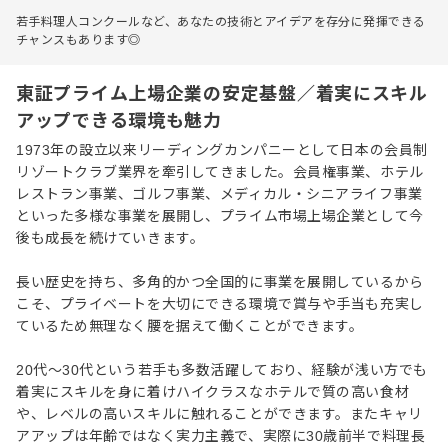
若手料理人コンクールなど、あなたの技術とアイデアを存分に発揮できる
チャンスもあります◎
東証プライム上場企業の安定基盤／着実にスキル
アップできる環境も魅力
1973年の設立以来リーディングカンパニーとして日本の会員制
リゾートクラブ業界を牽引してきました。会員権事業、ホテル
レストラン事業、ゴルフ事業、メディカル・シニアライフ事業
といった多様な事業を展開し、プライム市場上場企業として今
後も成長を続けていきます。
長い歴史を持ち、多角的かつ全国的に事業を展開しているから
こそ、プライベートを大切にできる環境で賞与や手当も充実し
ているため無理なく腰を据えて働くことができます。
20代～30代という若手も多数活躍しており、経験が浅い方でも
着実にスキルを身に着けハイクラスなホテルで質の高い食材
や、レベルの高いスキルに触れることができます。またキャリ
アアップは年齢ではなく実力主義で、実際に30歳前半で料理長