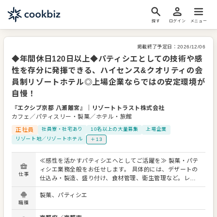
探す
ログイン
メニュー
掲載終了予定日：
2026/12/06
◆年間休日120日以上◆パティシエとしての技術や感
性を存分に発揮できる、ハイセンス&クオリティの会
員制リゾートホテル◎上場企業ならではの安定環境が
自慢！
『エクシブ京都 八瀬離宮』
｜
リゾートトラスト株式会社
カフェ／パティスリー・製菓／ホテル・旅館
正社員
社員寮・社宅あり
10名以上の大量募集
上場企業
リゾート地／リゾートホテル
＋13
≪感性を活かすパティシエへとしてご活躍を≫ 製菓・パテ
ィシエ業務全般をお任せします。 具体的には、デザートの
仕事
仕込み・製造、盛り付け、食材管理、衛生管理など。レス
トランで提供するコースデザートやビュッフェスイーツ、
製菓、パティシエ
記念日を彩る特別なデザートなど、ホテルならではの幅広
職種
い製菓業務に携わっていただきます。 ≪「ハイセンス・ハ
イクオリティ」というコンセプトを大切に≫ 各ホテルで