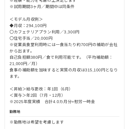
※経験・能力を考慮の上決定します
※試用期間3ヶ月／期間中は同条件
＜モデル月収例＞
◆月収：294,100円
〇カフェテリアプラン利用／3,300円
〇住宅手当／20,000円
※従業員食堂利用時には一食当たり約700円の補助が会社
から出ます。
自己負担額380円／食で利用可能です。（平均補助額：
21,000円／月）
食事の補助額を加味すると実質の月収は315,100円となり
ます。
＜昇給＞給与更改：年1回（6月）
＜賞与＞年2回（7月・12月）
※2025年度実績 合計4.0カ月分+慰労一時金
勤務地
※勤務地は希望を考慮します