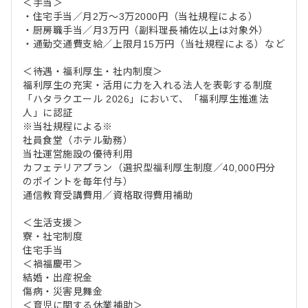
＜手当＞
・住宅手当／月2万～3万2000円（当社規程による）
・厨房職手当／月3万円（副料理長補佐以上は対象外）
・通勤交通費支給／上限月15万円（当社規程による）など
＜待遇・福利厚生・社内制度＞
福利厚生の充実・活用に力を入れる法人を表彰する制度
「ハタラクエール 2026」において、「福利厚生推進法
人」に認証
※当社規程による※
社員食堂（ホテル勤務）
当社運営施設の優待利用
カフェテリアプラン（選択型福利厚生制度／40,000円分
のポイントを毎年付与）
通信教育受講費用／資格取得費用補助
＜生活支援＞
寮・社宅制度
住宅手当
＜禍福慶弔＞
結婚・出産祝金
傷病・災害見舞金
＜育児に関する休業補助＞