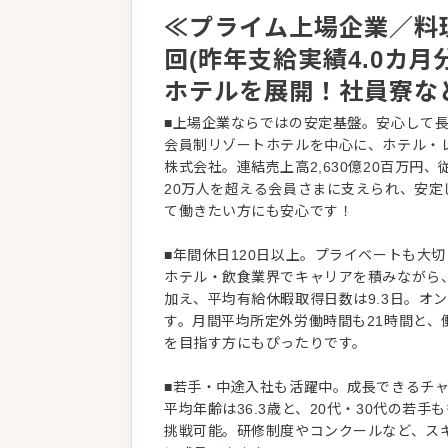
≪プライム上場企業／料理
回(昨年支給実績4.0カ
ホテルを展開！社員寮な
■上場企業ならではの安定基盤。安心して
会員制リゾートホテルを中心に、ホテル・
株式会社。連結売上高2,630億20百万円
20万人を超える会員さまに支えられ、安
て働きたい方にも安心です！
■年間休日120日以上。プライベートも大
ホテル・飲食業界でキャリアを積みながら
加え、平均有給休暇取得日数は9.3日。オ
す。月間平均所定外労働時間も21時間と
を目指す方にもぴったりです。
■若手・中途入社も活躍中。成長できるチ
平均年齢は36.3歳と、20代・30代の
挑戦可能。研修制度やコンクールなど、ス