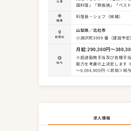
仕事
国料理」「鉄板焼」「ペス
るキャリアを是非、お聞かせください。 ≪お客さまの期待値を超え
料理長・シェフ（候補）
のコンセプトは「ハイセン
職種
しんでいただく事を目指し
山梨県
／
北杜市
だくことが多く、「料理が看板」のホテルです。 お
料理をご期待いただいてい
勤務地
小淵沢町3999 番（建設予定
オリジナルのコースをご依
月給
:
290,300
円〜
380,3
待以上のお料理でお客さま
そのレベルの高さが当社の
※超過勤務手当及び各種手当
給与
能力を考慮の上決定します ※試用期間3ヶ月／
～6,084,800円 ＜昇給＞
績 合計4.0カ月分+慰労一
求人情報