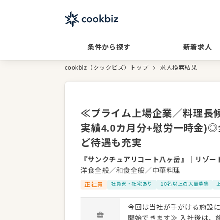
条件から探す
新着求人
cookbiz（クックビズ）トップ
求人検索結果
≪プライム上場企業／料理長候
実績4.0カ月分+慰労一時金
ど待遇も充実
『サンクチュアリコート八ヶ岳』
｜
リゾー
洋食全般／和食全般／中華料理
正社員
社員寮・社宅あり
10名以上の大量募集
今回は当社が手がける施設にて、料理長候補
開始できます≫ 入社後は、