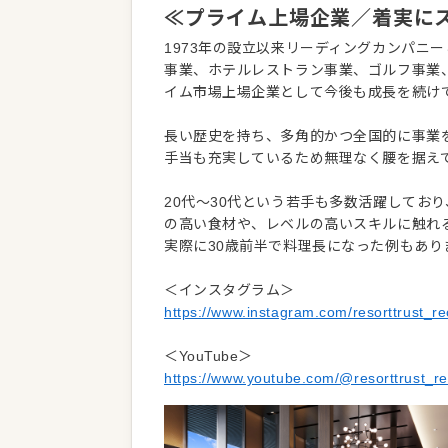
≪プライム上場企業／着実に
1973年の設立以来リーディングカンパニ
事業、ホテルレストラン事業、ゴルフ事業
イム市場上場企業として今後も成長を続け
長い歴史を持ち、多角的かつ全国的に事業
手当も充実しているため無理なく腰を据え
20代～30代という若手も多数活躍してお
の高い食材や、レベルの高いスキルに触れ
実際に30歳前半で料理長になった例もあ
＜インスタグラム＞
https://www.instagram.com/resorttrust_rec
＜YouTube＞
https://www.youtube.com/@resorttrust_re