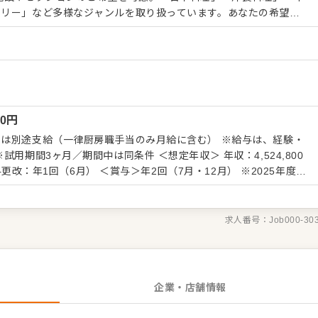
トリー」など多様なジャンルを取り扱っています。あなたの希望す
ていく！非日常空間≫ 当社
ス・ハイクオリティ」。各ホテルで、最高の空間で最高の料理を楽
ています。お客さまも美味しい料理をお目当てに施設をご利用いた
客さまの感度も高く、常により洗練された
ます。時には、ご予算は度外視でプランにはない、お客さまだけの
）
頼いただくことも。お客さまは料理長の腕を信頼し、料理長はご期
00
円
のご期待にお応えすることが求められます。会員制の施設だからこ
特徴です。
は別途支給（一律厨房職手当のみ月給に含む） ※給与は、経験・
期間中は同条件 ＜想定年収＞ 年収：4,524,800
給与更改：年1回（6月） ＜賞与＞年2回（7月・12月） ※2025年度実
時金
求人番号：
Job000-30
企業・店舗情報