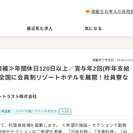
掲載をお考えの採用
最近見た求人
気になる
掲載終了予定日：
2026/12/0
補≫年間休日120日以上／賞与年2回(昨年支給
)◎全国に会員制リゾートホテルを展開！社員寮な
トトラスト株式会社
上場企業
リゾート地／リゾートホテル
＋15
を募集します。 ≪希望の施設・セクションで勤務
施設やセクションのご希望を考慮。「日本料理」「洋食料理」「中