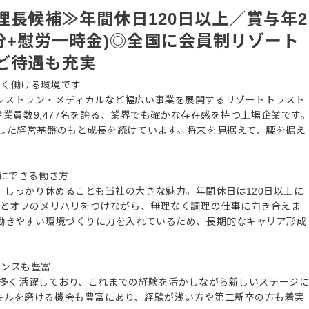
長候補≫年間休日120日以上／賞与年2
月分+慰労一時金)◎全国に会員制リゾート
ど待遇も充実
長く働ける環境です
レストラン・メディカルなど幅広い事業を展開するリゾートトラスト
、従業員数9,477名を誇る、業界でも確かな存在感を持つ上場企業です
定した経営基盤のもと成長を続けています。将来を見据えて、腰を据え
切にできる働き方
、しっかり休めることも当社の大きな魅力。年間休日は120日以上に
ンとオフのメリハリをつけながら、無理なく調理の仕事に向き合えま
、働きやすい環境づくりに力を入れているため、長期的なキャリア形成
ャンスも豊富
若手も多く活躍しており、これまでの経験を活かしながら新しいステージ
キルを磨ける機会も豊富にあり、経験が浅い方や第二新卒の方も着実