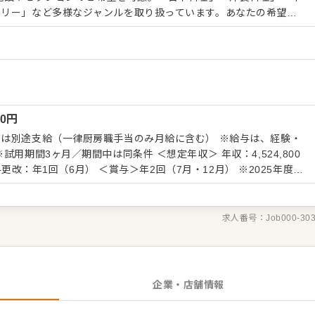
トリー」など多様なジャンルを取り扱っています。あなたの希望す
ていく！非日常空間≫ 当社
ス・ハイクオリティ」。各ホテルで、最高の空間で最高の料理を楽
ています。お客さまも美味しい料理をお目当てに施設をご利用いた
客さまの感度も高く、常により洗練された
ます。時には、ご予算は度外視でプランにはない、お客さまだけの
頼いただくことも。お客さまは料理長の腕を信頼し、料理長はご期
00
円
のご期待にお応えすることが求められます。会員制の施設だからこ
特徴です。
は別途支給（一律厨房職手当のみ月給に含む） ※給与は、経験・
期間中は同条件 ＜想定年収＞ 年収：4,524,800
給与更改：年1回（6月） ＜賞与＞年2回（7月・12月） ※2025年度実
時金
求人番号：
Job000-30
企業・店舗情報