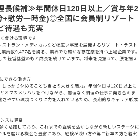
長候補≫年間休日120日以上／賞与年2
月分+慰労一時金)◎全国に会員制リゾート
ど待遇も充実
長く働ける環境です
レストラン・メディカルなど幅広い事業を展開するリゾートトラスト
、従業員数9,477名を誇る、業界でも確かな存在感を持つ上場企業です
定した経営基盤のもと成長を続けています。将来を見据えて、腰を据え
切にできる働き方
、しっかり休めることも当社の大きな魅力。年間休日は120日以上に
ンとオフのメリハリをつけながら、無理なく調理の仕事に向き合えま
、働きやすい環境づくりに力を入れているため、長期的なキャリア形成
ャンスも豊富
若手も多く活躍しており、これまでの経験を活かしながら新しいステージ
キルを磨ける機会も豊富にあり、経験が浅い方や第二新卒の方も着実