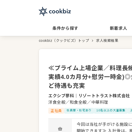
条件から探す
新着求人
cookbiz（クックビズ）トップ
求人検索結果
≪プライム上場企業／料理長候
実績4.0カ月分+慰労一時金
ど待遇も充実
エクシブ蓼科
｜
リゾートトラスト株式会社
洋食全般／和食全般／中華料理
正社員
社員寮・社宅あり
10名以上の大量募集
今回は当社が手がける施設にて、料理長候補
開始できます≫ 入社後は、