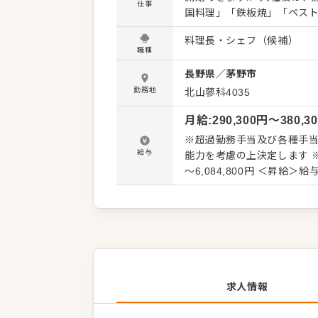
仕事
国料理」「鉄板焼」「ペス
るキャリアを是非、お聞かせください。 ≪お客さまの期待値を超え
料理長・シェフ（候補）
のコンセプトは「ハイセン
職種
しんでいただく事を目指し
長野県
／
茅野市
だくことが多く、「料理が看板」のホテルです。 お
料理をご期待いただいてい
勤務地
北山蓼科4035
オリジナルのコースをご依
月給
:
290,300
円〜
380,3
待以上のお料理でお客さま
そのレベルの高さが当社の
※超過勤務手当及び各種手当
給与
能力を考慮の上決定します ※試用期間3ヶ月／
～6,084,800円 ＜昇給＞
績 合計4.0カ月分+慰労一
求人情報