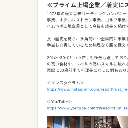
≪プライム上場企業／着実に
1973年の設立以来リーディングカンパニ
事業、ホテルレストラン事業、ゴルフ事業
イム市場上場企業として今後も成長を続け
長い歴史を持ち、多角的かつ全国的に事業
手当も充実しているため無理なく腰を据え
20代～30代という若手も多数活躍してお
の高い食材や、レベルの高いスキルに触れ
実際に30歳前半で料理長になった例もあ
＜インスタグラム＞
https://www.instagram.com/resorttrust_rec
＜YouTube＞
https://www.youtube.com/@resorttrust_re