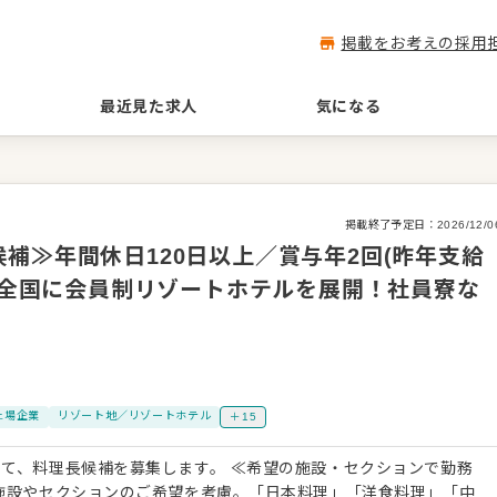
掲載をお考えの採用
最近見た求人
気になる
掲載終了予定日：
2026/12/0
補≫年間休日120日以上／賞与年2回(昨年支給
)◎全国に会員制リゾートホテルを展開！社員寮な
上場企業
リゾート地／リゾートホテル
＋15
を募集します。 ≪希望の施設・セクションで勤務
施設やセクションのご希望を考慮。「日本料理」「洋食料理」「中