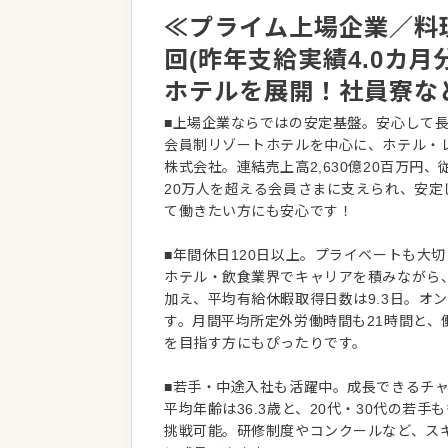
≪プライム上場企業／料理
回(昨年支給実績4.0カ
ホテルを展開！社員寮な
■上場企業ならではの安定基盤。安心して
会員制リゾートホテルを中心に、ホテル・
株式会社。連結売上高2,630億20百万円
20万人を超える会員さまに支えられ、安
て働きたい方にも安心です！
■年間休日120日以上。プライベートも大
ホテル・飲食業界でキャリアを積みながら
加え、平均有給休暇取得日数は9.3日。オ
す。月間平均所定外労働時間も21時間と
を目指す方にもぴったりです。
■若手・中途入社も活躍中。成長できるチ
平均年齢は36.3歳と、20代・30代の
挑戦可能。研修制度やコンクールなど、ス