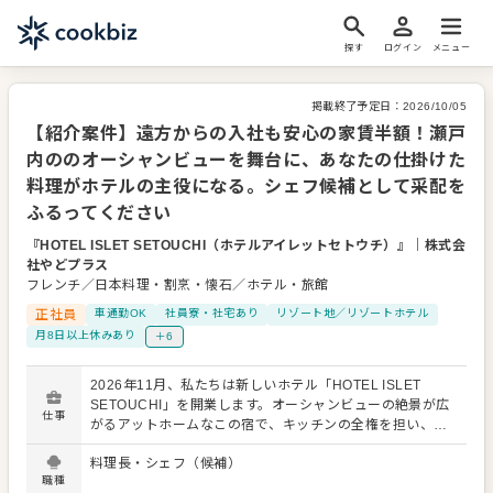
探す
ログイン
メニュー
掲載終了予定日：
2026/10/05
【紹介案件】遠方からの入社も安心の家賃半額！瀬戸
内ののオーシャンビューを舞台に、あなたの仕掛けた
料理がホテルの主役になる。シェフ候補として采配を
ふるってください
『HOTEL ISLET SETOUCHI（ホテルアイレットセトウチ）』
｜
株式会
社やどプラス
フレンチ／日本料理・割烹・懐石／ホテル・旅館
正社員
車通勤OK
社員寮・社宅あり
リゾート地／リゾートホテル
月8日以上休みあり
＋6
2026年11月、私たちは新しいホテル「HOTEL ISLET
SETOUCHI」を開業します。オーシャンビューの絶景が広
仕事
がるアットホームなこの宿で、キッチンの全権を担い、食
の土台をゼロから創り上げる料理長・シェフ（候補）を募
料理長・シェフ（候補）
集します。 現在はコンセプトやメニューの方向性を料理と
職種
いう形に落とし込む、最もエキサイティングな立ち上げフ