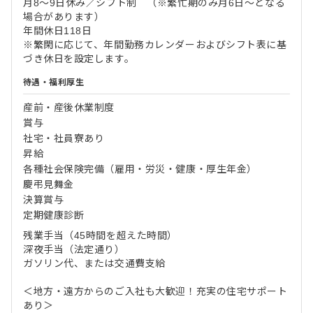
月8〜9日休み／シフト制 （※繁忙期のみ月6日～となる
場合があります）
年間休日118日
※繁閑に応じて、年間勤務カレンダーおよびシフト表に基
づき休日を設定します。
待遇・福利厚生
産前・産後休業制度
賞与
社宅・社員寮あり
昇給
各種社会保険完備（雇用・労災・健康・厚生年金）
慶弔見舞金
決算賞与
定期健康診断
残業手当（45時間を超えた時間）
深夜手当（法定通り）
ガソリン代、または交通費支給
＜地方・遠方からのご入社も大歓迎！充実の住宅サポート
あり＞