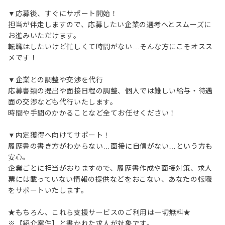
▼応募後、すぐにサポート開始！
担当が伴走しますので、応募したい企業の選考へとスムーズに
お進みいただけます。
転職はしたいけど忙しくて時間がない…そんな方にこそオスス
メです！
▼企業との調整や交渉を代行
応募書類の提出や面接日程の調整、個人では難しい給与・待遇
面の交渉なども代行いたします。
時間や手間のかかることなど全てお任せください！
▼内定獲得へ向けてサポート！
履歴書の書き方がわからない…面接に自信がない…という方も
安心。
企業ごとに担当がおりますので、履歴書作成や面接対策、求人
票には載っていない情報の提供などをおこない、あなたの転職
をサポートいたします。
★もちろん、これら支援サービスのご利用は一切無料★
※【紹介案件】と書かれた求人が対象です。