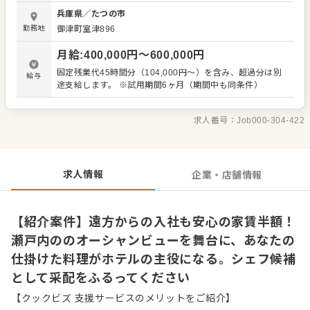
ェーズ。開業後は味、見た目、温度、提供タイミングなど
兵庫県
／
たつの市
の品質を守りつつ、安定したキッチン運営をリードしてい
勤務地
御津町室津896
ただきます。 調理の現場に立ちながら、メニューづくり、
品質管理、チームマネジメントまで幅広く携わるため、プ
月給
:
400,000
円〜
600,000
円
レイヤーとしての技術と料理長としての運営力の両方を発
揮できる環境です。立ち上げ期だからこそ、あなたの経験
固定残業代45時間分（104,000円～）を含み、超過分は別
給与
やアイデアを存分に活かしていただけます。 具体的な業務
途支給します。 ※試用期間6ヶ月（期間中も同条件）
内容は以下の通りです。 ・仕込み、調理、盛り付けなどの
調理全般 ・メニューの具現化、品質、進行管理 ・スタッフ
への技術指導とチームづくり ・原価や在庫などの数値管理
求人番号：
Job000-304-422
サポート スーシェフや料理人と連携し、最高の現場を創り
上げてください。遠方からのご入社も安心の家賃半額サポ
ートをご用意しています。
求人情報
企業・店舗情報
【紹介案件】遠方からの入社も安心の家賃半額！
瀬戸内ののオーシャンビューを舞台に、あなたの
仕掛けた料理がホテルの主役になる。シェフ候補
として采配をふるってください
【クックビズ 支援サービスのメリットをご紹介】