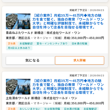
掲載終了予定日：
2026/09/23
【紹介案件】月給35万～45万円◆地方の魅
力を食で繋ぐ。独自の教育『ワールド・ワン
大学』と明確な評価制度で、未経験からでも
自信を持って店長を目指せる環境です。
青森ねぶたワールド 新橋店
｜
株式会社ワールド・ワン
東京都
／
港区
店長・マネージャー（候補）
月給
:
350,000
円〜
450,000
円
正社員
未経験歓迎
賞与・インセンティブあり
日本酒の知識
月8日以上休みあり
気になる
求人詳細
掲載終了予定日：
2026/09/23
【紹介案件】月給35万～45万円◆地方の魅
力を食で繋ぐ。独自の教育『ワールド・ワン
大学』と明確な評価制度で、未経験からでも
自信を持って店長を目指せる環境です。
土佐清水ワールド 新橋店
｜
株式会社ワールド・ワン
東京都
／
港区
店長・マネージャー（候補）
月給
:
350,000
円〜
450,000
円
正社員
おいしいまかない
社会保険完備
日本酒の知識
未経験歓迎