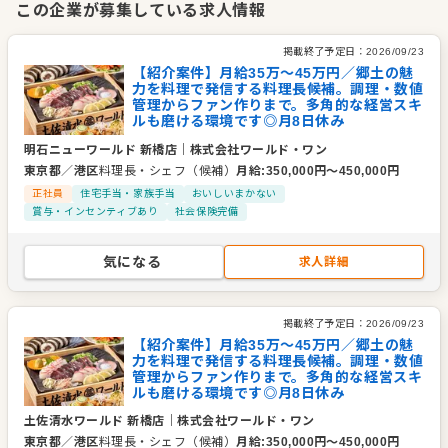
この企業が募集している求人情報
献にも取り組んでいます。また、現場主導で店舗運営やメニュ
ー企画ができる自由度の高い環境があり、スタッフ一人ひとり
掲載終了予定日：
2026/09/23
の「やってみたい」がカタチになる風土も魅力です。成長意欲
【紹介案件】月給35万～45万円／郷土の魅
力を料理で発信する料理長候補。調理・数値
を持ち、裁量ある仕事に挑戦したい方には、多くのチャンスが
管理からファン作りまで。多角的な経営スキ
広がっています。
ルも磨ける環境です◎月8日休み
明石ニューワールド 新橋店
｜
株式会社ワールド・ワン
企業情報
東京都
／
港区
料理長・シェフ（候補）
月給
:
350,000
円〜
450,000
円
業種／業態
創作・ダイニング、居酒屋、食品・小売・流通、居酒屋、バ
正社員
住宅手当・家族手当
おいしいまかない
ール・バー、和食全般、その他、創作・ダイニング、焼肉、
賞与・インセンティブあり
社会保険完備
串カツ・串揚げ、ステーキ・鉄板焼、農林水産関連、食品・
小売・流通
気になる
求人詳細
事業内容
飲食店及び食品販売店の経営
食品の加工、流通、輸出入及び販売
代表者
代表取締役社長 古里 宣光
掲載終了予定日：
2026/09/23
【紹介案件】月給35万～45万円／郷土の魅
事業所
兵庫県神戸市中央区下山手通2-13-3建創ビル7F
力を料理で発信する料理長候補。調理・数値
管理からファン作りまで。多角的な経営スキ
ルも磨ける環境です◎月8日休み
土佐清水ワールド 新橋店
｜
株式会社ワールド・ワン
東京都
／
港区
料理長・シェフ（候補）
月給
:
350,000
円〜
450,000
円