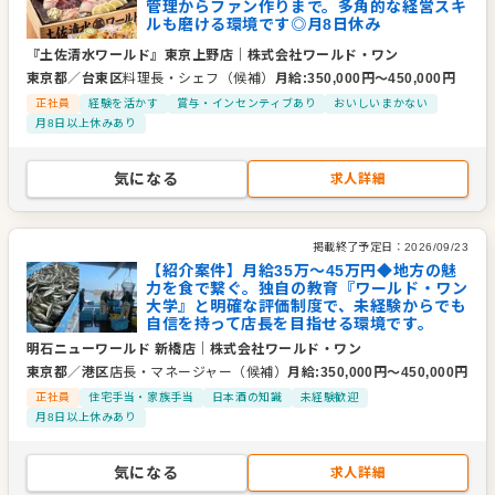
管理からファン作りまで。多角的な経営スキ
ルも磨ける環境です◎月8日休み
『土佐清水ワールド』東京上野店
｜
株式会社ワールド・ワン
東京都
／
台東区
料理長・シェフ（候補）
月給
:
350,000
円〜
450,000
円
正社員
経験を活かす
賞与・インセンティブあり
おいしいまかない
月8日以上休みあり
気になる
求人詳細
掲載終了予定日：
2026/09/23
【紹介案件】月給35万～45万円◆地方の魅
力を食で繋ぐ。独自の教育『ワールド・ワン
大学』と明確な評価制度で、未経験からでも
自信を持って店長を目指せる環境です。
明石ニューワールド 新橋店
｜
株式会社ワールド・ワン
東京都
／
港区
店長・マネージャー（候補）
月給
:
350,000
円〜
450,000
円
正社員
住宅手当・家族手当
日本酒の知識
未経験歓迎
月8日以上休みあり
気になる
求人詳細