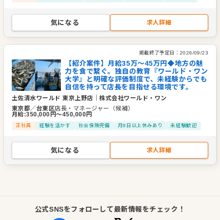
気になる
求人詳細
掲載終了予定日：
2026/09/23
【紹介案件】月給35万～45万円◆地方の魅
力を食で繋ぐ。独自の教育『ワールド・ワン
大学』と明確な評価制度で、未経験からでも
自信を持って店長を目指せる環境です。
土佐清水ワールド 東京上野店
｜
株式会社ワールド・ワン
東京都
／
台東区
店長・マネージャー（候補）
月給
:
350,000
円〜
450,000
円
正社員
経験を活かす
社会保険完備
月8日以上休みあり
未経験歓迎
気になる
求人詳細
公式SNSをフォローして最新情報をチェック！