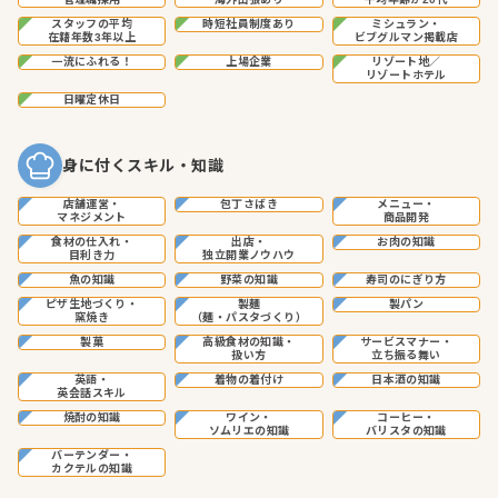
スタッフの平均
時短社員制度あり
ミシュラン・
在籍年数3年以上
ビブグルマン掲載店
一流にふれる！
上場企業
リゾート地／
リゾートホテル
日曜定休日
身に付くスキル・知識
店舗運営・
包丁さばき
メニュー・
マネジメント
商品開発
食材の仕入れ・
出店・
お肉の知識
目利き力
独立開業ノウハウ
魚の知識
野菜の知識
寿司のにぎり方
ピザ生地づくり・
製麺
製パン
窯焼き
（麺・パスタづくり）
製菓
高級食材の知識・
サービスマナー・
扱い方
立ち振る舞い
英語・
着物の着付け
日本酒の知識
英会話スキル
焼酎の知識
ワイン・
コーヒー・
ソムリエの知識
バリスタの知識
バーテンダー・
カクテルの知識