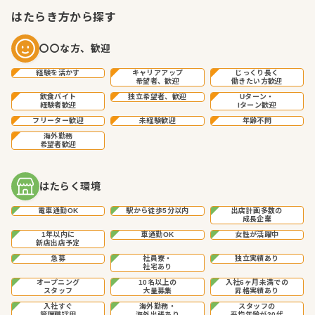
はたらき方から探す
〇〇な方、歓迎
経験を活かす
キャリアアップ
じっくり長く
希望者、歓迎
働きたい方歓迎
飲食バイト
独立希望者、歓迎
Uターン・
経験者歓迎
Iターン歓迎
フリーター歓迎
未経験歓迎
年齢不問
海外勤務
希望者歓迎
はたらく環境
電車通勤OK
駅から徒歩5分以内
出店計画多数の
成長企業
1年以内に
車通勤OK
女性が活躍中
新店出店予定
急募
社員寮・
独立実績あり
社宅あり
オープニング
10名以上の
入社6ヶ月未満での
スタッフ
大量募集
昇格実績あり
入社すぐ
海外勤務・
スタッフの
管理職採用
海外出張あり
平均年齢が20代