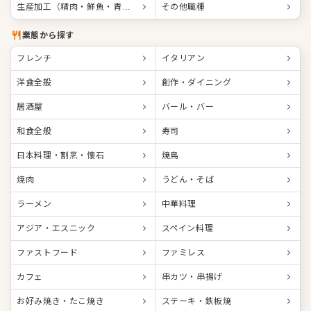
生産加工（精肉・鮮魚・青果など）
その他職種
業態から探す
フレンチ
イタリアン
洋食全般
創作・ダイニング
居酒屋
バール・バー
和食全般
寿司
日本料理・割烹・懐石
焼鳥
焼肉
うどん・そば
ラーメン
中華料理
アジア・エスニック
スペイン料理
ファストフード
ファミレス
カフェ
串カツ・串揚げ
お好み焼き・たこ焼き
ステーキ・鉄板焼