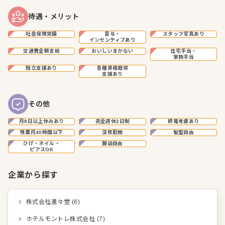
待遇・メリット
社会保険完備
賞与・
スタッフ写真あり
インセンティブあり
交通費全額支給
おいしいまかない
住宅手当・
家族手当
独立支援あり
各種資格取得
支援あり
その他
月8日以上休みあり
完全週休2日制
終電考慮あり
残業月40時間以下
深夜勤務
髪型自由
ひげ・ネイル・
服装自由
ピアスOK
企業から探す
株式会社進々堂
(
6
)
ホテルモントレ株式会社
(
7
)