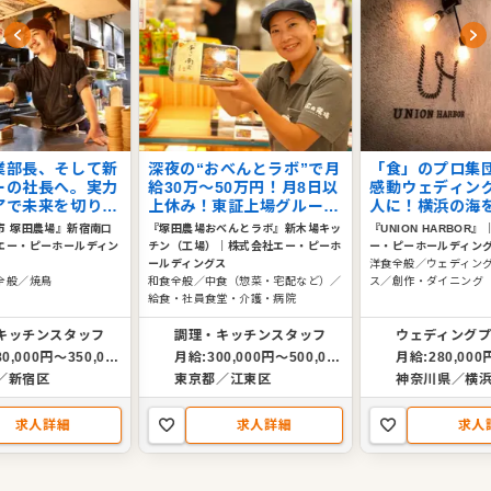
業部長、そして新
深夜の“おべんとラボ”で月
「食」のプロ集
ーの社長へ。実力
給30万～50万円！月8日以
感動ウェディン
アで未来を切り拓
上休み！東証上場グループ
人に！横浜の海
です。東証上場の
の安定した基盤で、製造リ
な空間で、あな
市 塚田農場』新宿南口
『塚田農場おべんとラボ』新木場キッ
『UNION HARBOR』
のもと成長し、飲
ーダーから独立の夢まであ
アを形に。東証
エー・ピーホールディン
チン（工場）
｜
株式会社エー・ピーホ
ー・ピーホールディン
の大きな夢を実現
なたのキャリアを全力で応
基盤で、創造力
ールディングス
洋食全般／ウェディン
か。
援します！
揮しよう！
全般／焼鳥
和食全般／中食（惣菜・宅配など）／
ス／創作・ダイニング
給食・社員食堂・介護・病院
キッチンスタッフ
調理・キッチンスタッフ
ウェディング
月給:280,000円〜350,000円
月給:300,000円〜500,000円
／新宿区
東京都／江東区
神奈川県／横
求人詳細
求人詳細
求人