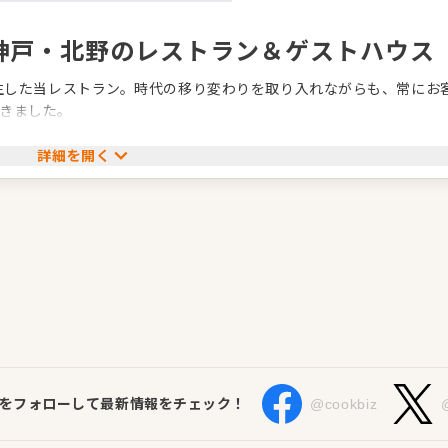
神戸・北野のレストラン＆ゲストハウス
誕生した当レストラン。時代の移り変わりを取り入れながらも、常にお
きました。
ービスには、お客様からお褒めのお言葉や憧れのお言葉をもらうほ
詳細を開く
です。
ス、洋食全般、その他
Sをフォローして最新情報をチェック！
@cookbiz