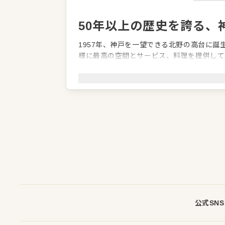
50年以上の歴史を誇る、
1957年、神戸を一望できる北野の高台に
様に最高の空間とサービス、料理を提供して
格調高い雰囲気と内装、こだわりの料理やサ
ど。職場に誇りを持って働くメンバーばかり
企業情報
業種／業態
フレンチ、ウェディング・ゲストハウ
事業内容
レストランウエディングの運営
代表者
代表取締役 浅木 雄三
事業所
兵庫県神戸市中央区北野町1-5-7
公式SN