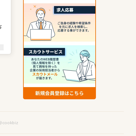
客
@cookbiz