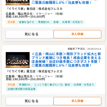
◎驚異の離職率1.8％！社員寮も完備！
『ぐりぐり家』春日店
｜
株式会社フレスカ
広島県
／
福山市
店長・マネージャー（候補）
月給
:
180,000
円〜
250,000
円
正社員
経験を活かす
車通勤OK
急募
社員寮・社宅あり
気になる
求人詳細
掲載終了予定日：
2026/10/14
＜広島・岡山に多数＞既存ブランド拡大と新
ブランド展開につき増員！成長企業を支える
店長候補！出店計画多数につきポスト多数！
◎驚異の離職率1.8％！社員寮も完備！
『ぐりぐり家』蔵王店
｜
株式会社フレスカ
広島県
／
福山市
店長・マネージャー（候補）
月給
:
180,000
円〜
250,000
円
正社員
車通勤OK
じっくり長く働きたい方、歓迎
社員寮・社宅あり
出店計画多数の成長企業
気になる
求人詳細