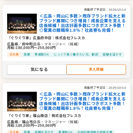
掲載終了予定日：
2026/10/14
企業情報
＜広島・岡山に多数＞既存ブランド拡大と新
業種／業態
焼肉、居酒屋、バール・バー、焼肉
ブランド展開につき増員！成長企業を支える
店長候補！出店計画多数につきポスト多数！
事業内容
『焼肉ぐりぐり家』『Bisto EG』『KNOT TEA&FARM
◎驚異の離職率1.8％！社員寮も完備！
KITCHEN-紅茶と自然食レストラン-』『大衆肉酒場いし
『ぐりぐり家』広島府中店
｜
株式会社フレスカ
い』『大衆肉酒場たけちゃん』など、外食店舗の企画・展
開・運営
広島県
／
府中町
店長・マネージャー（候補）
月給
:
180,000
円〜
250,000
円
代表者
代表取締役 石井 佳子
正社員
急募
車通勤OK
じっくり長く働きたい方、歓迎
経験を活かす
事業所
岡山県岡山市泉田1-3-10
気になる
求人詳細
掲載終了予定日：
2026/10/14
＜広島・岡山に多数＞既存ブランド拡大と新
ブランド展開につき増員！成長企業を支える
店長候補！出店計画多数につきポスト多数！
◎驚異の離職率1.8％！社員寮も完備！
『ぐりぐり家』福山南店
｜
株式会社フレスカ
広島県
／
福山市
店長・マネージャー（候補）
月給
:
180,000
円〜
250,000
円
正社員
急募
経験を活かす
車通勤OK
出店計画多数の成長企業