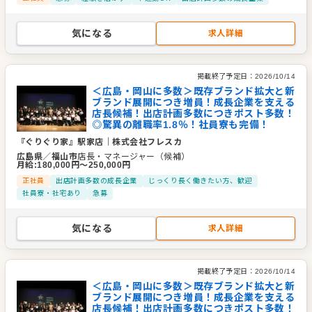
気になる
求人詳細
掲載終了予定日：
2026/10/14
＜広島・岡山に多数＞既存ブランド拡大と新
ブランド展開につき増員！成長企業を支える
店長候補！出店計画多数につきポスト多数！
◎驚異の離職率1.8％！社員寮も完備！
『ぐりぐり家』駅家店
｜
株式会社フレスカ
広島県
／
福山市
店長・マネージャー（候補）
月給
:
180,000
円〜
250,000
円
正社員
出店計画多数の成長企業
じっくり長く働きたい方、歓迎
社員寮・社宅あり
急募
気になる
求人詳細
掲載終了予定日：
2026/10/14
＜広島・岡山に多数＞既存ブランド拡大と新
ブランド展開につき増員！成長企業を支える
店長候補！出店計画多数につきポスト多数！