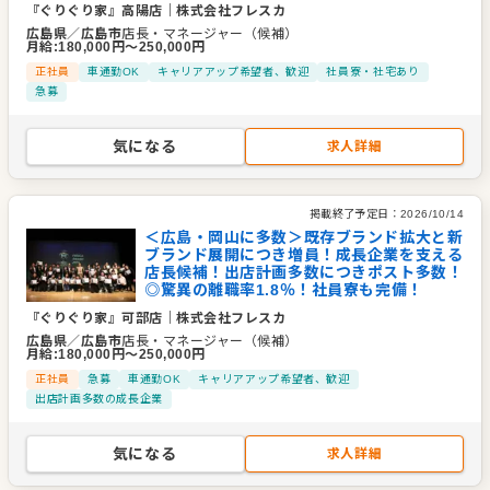
『ぐりぐり家』高陽店
｜
株式会社フレスカ
広島県
／
広島市
店長・マネージャー（候補）
月給
:
180,000
円〜
250,000
円
正社員
車通勤OK
キャリアアップ希望者、歓迎
社員寮・社宅あり
急募
気になる
求人詳細
掲載終了予定日：
2026/10/14
＜広島・岡山に多数＞既存ブランド拡大と新
ブランド展開につき増員！成長企業を支える
店長候補！出店計画多数につきポスト多数！
◎驚異の離職率1.8％！社員寮も完備！
『ぐりぐり家』可部店
｜
株式会社フレスカ
広島県
／
広島市
店長・マネージャー（候補）
月給
:
180,000
円〜
250,000
円
正社員
急募
車通勤OK
キャリアアップ希望者、歓迎
出店計画多数の成長企業
気になる
求人詳細