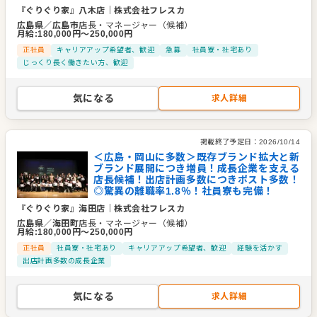
「街角で見つける幸せな一口。」をテーマに、ランチはオムラ
『ぐりぐり家』八木店
｜
株式会社フレスカ
広島県
／
広島市
店長・マネージャー（候補）
イスハンバーグとステーキ、ディナーはワインと一緒に楽しめ
月給
:
180,000
円〜
250,000
円
るア・ラ・カルトやアヒージョ、パスタなどデートや女子会、
正社員
キャリアアップ希望者、歓迎
急募
社員寮・社宅あり
宴会など幅広いシーンでお楽しみいただけるビストロです。
じっくり長く働きたい方、歓迎
『KNOT TEA&FARM KITCHEN-紅茶と自然食レストラン-』
気になる
求人詳細
紅茶と手作り自然食の料理が名物の隠れ家カフェ。
モーニング、ランチやアフタヌーンティーと全時間帯、自然の
掲載終了予定日：
2026/10/14
中で育てた新鮮な食材の旨味を活かしたお料理をお届け♪
＜広島・岡山に多数＞既存ブランド拡大と新
また紅茶は岡山初のムレスナティーをティーフリーでご提供。
ブランド展開につき増員！成長企業を支える
紅茶大国スリランカの高品質な様々なフレーバーティーを当店
店長候補！出店計画多数につきポスト多数！
◎驚異の離職率1.8％！社員寮も完備！
でお楽しみくださいませ。
『ぐりぐり家』海田店
｜
株式会社フレスカ
広島県
／
海田町
店長・マネージャー（候補）
『大衆肉酒場いしい』『大衆肉酒場たけちゃん』
月給
:
180,000
円〜
250,000
円
レモンサワーが30分300円で飲み放題、そして卸売価格で楽し
正社員
社員寮・社宅あり
キャリアアップ希望者、歓迎
経験を活かす
出店計画多数の成長企業
める肉串、肉刺し、肉寿司、煮込みなどの豊富な肉料理が揃
い、コストパフォーマンス抜群の大衆居酒屋です。
気になる
求人詳細
会社帰りやお友達と、肩の力を抜いてふらっと立ち寄りたくな
るようなお店です。