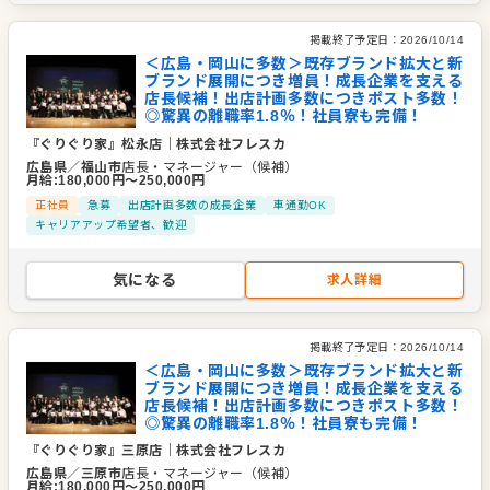
掲載終了予定日：
2026/10/14
＜広島・岡山に多数＞既存ブランド拡大と新
ブランド展開につき増員！成長企業を支える
店長候補！出店計画多数につきポスト多数！
◎驚異の離職率1.8％！社員寮も完備！
『ぐりぐり家』松永店
｜
株式会社フレスカ
広島県
／
福山市
店長・マネージャー（候補）
月給
:
180,000
円〜
250,000
円
正社員
急募
出店計画多数の成長企業
車通勤OK
キャリアアップ希望者、歓迎
気になる
求人詳細
掲載終了予定日：
2026/10/14
＜広島・岡山に多数＞既存ブランド拡大と新
ブランド展開につき増員！成長企業を支える
店長候補！出店計画多数につきポスト多数！
◎驚異の離職率1.8％！社員寮も完備！
『ぐりぐり家』三原店
｜
株式会社フレスカ
広島県
／
三原市
店長・マネージャー（候補）
月給
:
180,000
円〜
250,000
円