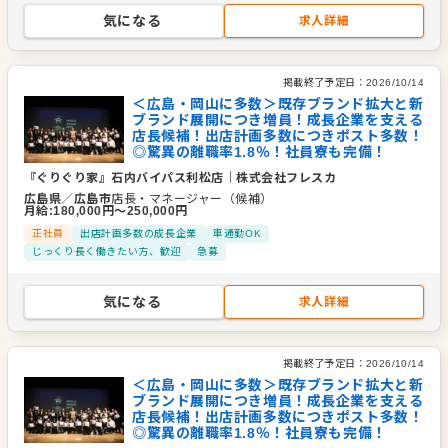
気になる
求人詳細
掲載終了予定日：
2026/10/14
＜広島・岡山に多数＞既存ブランド拡大と新
ブランド展開につき増員！成長企業を支える
店長候補！出店計画多数につきポスト多数！
◎驚異の離職率1.8％！社員寮も完備！
『ぐりぐり家』石内バイパス利松店
｜
株式会社フレスカ
広島県
／
広島市
店長・マネージャー（候補）
月給
:
180,000
円〜
250,000
円
正社員
出店計画多数の成長企業
車通勤OK
じっくり長く働きたい方、歓迎
急募
気になる
求人詳細
掲載終了予定日：
2026/10/14
＜広島・岡山に多数＞既存ブランド拡大と新
ブランド展開につき増員！成長企業を支える
店長候補！出店計画多数につきポスト多数！
◎驚異の離職率1.8％！社員寮も完備！