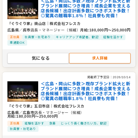
＜広島・岡山に多数＞既存ブランド拡大と新
ブランド展開につき増員！成長企業を支える
店長候補！出店計画多数につきポスト多数！
◎驚異の離職率1.8％！社員寮も完備！
『ぐりぐり家』焼山店
｜
株式会社フレスカ
広島県
／
呉市
店長・マネージャー（候補）
月給
:
180,000
円〜
250,000
円
正社員
社員寮・社宅あり
キャリアアップ希望者、歓迎
経験を活かす
車通勤OK
気になる
求人詳細
掲載終了予定日：
2026/10/14
＜広島・岡山に多数＞既存ブランド拡大と新
ブランド展開につき増員！成長企業を支える
店長候補！出店計画多数につきポスト多数！
◎驚異の離職率1.8％！社員寮も完備！
『ぐりぐり家』五日市店
｜
株式会社フレスカ
広島県
／
広島市
店長・マネージャー（候補）
月給
:
180,000
円〜
250,000
円
正社員
経験を活かす
急募
じっくり長く働きたい方、歓迎
社員寮・社宅あり