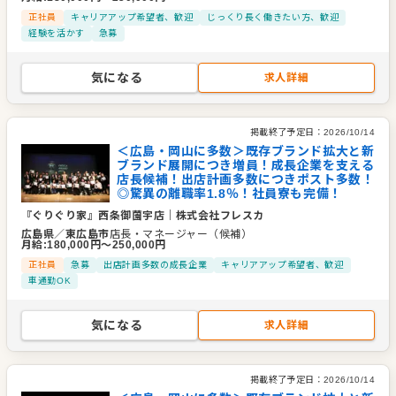
正社員
キャリアアップ希望者、歓迎
じっくり長く働きたい方、歓迎
経験を活かす
急募
気になる
求人詳細
掲載終了予定日：
2026/10/14
＜広島・岡山に多数＞既存ブランド拡大と新
ブランド展開につき増員！成長企業を支える
店長候補！出店計画多数につきポスト多数！
◎驚異の離職率1.8％！社員寮も完備！
『ぐりぐり家』西条御薗宇店
｜
株式会社フレスカ
広島県
／
東広島市
店長・マネージャー（候補）
月給
:
180,000
円〜
250,000
円
正社員
急募
出店計画多数の成長企業
キャリアアップ希望者、歓迎
車通勤OK
気になる
求人詳細
掲載終了予定日：
2026/10/14