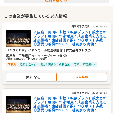
詳細を開く
業態の出店や既存ブランドの多店舗展開を進めています！
『焼肉ぐりぐり家』
この企業が募集している求人情報
ファミリー、ビジネス、学生といったお客さまを軸として、焼
肉のオーダーバイキングとして展開している、フレスカのメイ
掲載終了予定日：
2026/10/14
ンブランドです。
＜広島・岡山に多数＞既存ブランド拡大と新
ブランド展開につき増員！成長企業を支える
予算を抑えたいお客さまにも、良質なお肉をお腹いっぱい楽し
店長候補！出店計画多数につきポスト多数！
んでいただきたい想いでスタートしてから、26店舗を超えるブ
◎驚異の離職率1.8％！社員寮も完備！
ランドへ成長しました。
『ぐりぐり家』イオンモール広島祇園店
｜
株式会社フレスカ
より満足していただけるよう、価値向上に取り組んでいます。
広島県
／
広島市
店長・マネージャー（候補）
月給
:
180,000
円〜
250,000
円
正社員
経験を活かす
出店計画多数の成長企業
急募
車通勤OK
『焼肉まるい精肉店』
岡山県内初のお席で注文いただくとご注文頂いたお肉を新幹線
気になる
求人詳細
が特急レーンでお届けするサービスが老若男女問わず大人気の
焼肉まるい精肉店！
創業1972年の精肉卸問屋直営店だからこそのコストパフォーマ
掲載終了予定日：
2026/10/14
ンス！
＜広島・岡山に多数＞既存ブランド拡大と新
ブランド展開につき増員！成長企業を支える
店長候補！出店計画多数につきポスト多数！
『Bisto EG』
◎驚異の離職率1.8％！社員寮も完備！