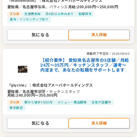
『moitiemoitie』
｜
株式会社アメーバホールディングス
愛知県
／
名古屋市
製菓、パティシエ
月給
:
200,000
円〜
250,000
円
正社員
交通費支給
月8日以上休みあり
制服貸与
賞与・インセンティブあり
気になる
求人詳細
掲載終了予定日：
2026/09/02
【紹介案件】 愛知県名古屋市の3店舗／月給
24万～35万円／キッチンスタッフ／選考～
内定まで、あなたの転職をサポートします
『glycine』
｜
株式会社アメーバホールディングス
愛知県
／
名古屋市
調理・キッチンスタッフ
月給
:
240,000
円〜
350,000
円
正社員
駅から徒歩5分以内
メニュー・商品開発
女性が活躍中
新卒歓迎
気になる
求人詳細