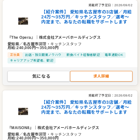
掲載終了予定日：
2026/09/02
【紹介案件】 愛知県名古屋市の3店舗／月給
24万～35万円／キッチンスタッフ／選考～
内定まで、あなたの転職をサポートします
『The Opera』
｜
株式会社アメーバホールディングス
愛知県
／
名古屋市
調理・キッチンスタッフ
月給
:
240,000
円〜
350,000
円
正社員
出店・独立開業ノウハウ
飲食バイト経験者歓迎
電車通勤OK
キャリアアップ希望者、歓迎
気になる
求人詳細
掲載終了予定日：
2026/09/02
【紹介案件】 愛知県名古屋市の3店舗／月給
24万～35万円／キッチンスタッフ／選考～
内定まで、あなたの転職をサポートします
『MAISON8』
｜
株式会社アメーバホールディングス
愛知県
／
名古屋市
調理・キッチンスタッフ
月給
:
240,000
円〜
350,000
円