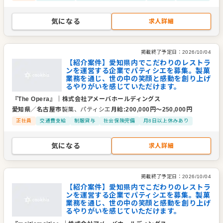
気になる
求人詳細
掲載終了予定日：
2026/10/04
【紹介案件】愛知県内でこだわりのレストラ
ンを運営する企業でパティシエを募集。製菓
業務を通じ、世の中の笑顔と感動を創り上げ
るやりがいを感じていただけます。
『The Opera』
｜
株式会社アメーバホールディングス
愛知県
／
名古屋市
製菓、パティシエ
月給
:
200,000
円〜
250,000
円
正社員
交通費支給
制服貸与
社会保険完備
月8日以上休みあり
気になる
求人詳細
掲載終了予定日：
2026/10/04
【紹介案件】愛知県内でこだわりのレストラ
ンを運営する企業でパティシエを募集。製菓
業務を通じ、世の中の笑顔と感動を創り上げ
るやりがいを感じていただけます。