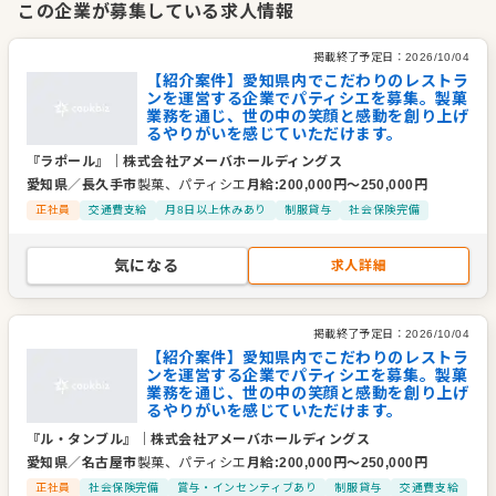
この企業が募集している求人情報
として、地域とのつながりや感動体験を創出しています。
私たちが目指すのは「名古屋一の感動カンパニー」。お客様は
掲載終了予定日：
2026/10/04
もちろん、スタッフやパートナーからも選ばれる存在であり続
【紹介案件】愛知県内でこだわりのレストラ
ンを運営する企業でパティシエを募集。製菓
けるために、チャレンジ精神と働きがいに満ちた環境を整えて
業務を通じ、世の中の笑顔と感動を創り上げ
います。
るやりがいを感じていただけます。
『ラポール』
｜
株式会社アメーバホールディングス
企業情報
愛知県
／
長久手市
製菓、パティシエ
月給
:
200,000
円〜
250,000
円
業種／業態
洋食全般、ウェディング・ゲストハウス
正社員
交通費支給
月8日以上休みあり
制服貸与
社会保険完備
事業内容
レストラン・ウェディングバンケットの経営、運営、企画
レストラン・ウェディングバンケットのプロデュース、コン
気になる
求人詳細
サルティング
ブライダルヘアメイク事業の経営、運営
貸衣装業の経営、運営
掲載終了予定日：
2026/10/04
代表者
代表取締役 藤巻 満
【紹介案件】愛知県内でこだわりのレストラ
ンを運営する企業でパティシエを募集。製菓
事業所
愛知県名古屋市西区名駅2-27-8名古屋プライムセントラル
業務を通じ、世の中の笑顔と感動を創り上げ
タワー
るやりがいを感じていただけます。
『ル・タンブル』
｜
株式会社アメーバホールディングス
愛知県
／
名古屋市
製菓、パティシエ
月給
:
200,000
円〜
250,000
円
正社員
社会保険完備
賞与・インセンティブあり
制服貸与
交通費支給