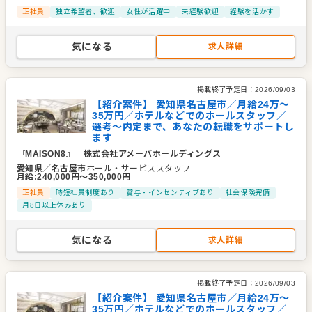
正社員
独立希望者、歓迎
女性が活躍中
未経験歓迎
経験を活かす
気になる
求人詳細
掲載終了予定日：
2026/09/03
【紹介案件】 愛知県名古屋市／月給24万～
35万円／ホテルなどでのホールスタッフ／
選考～内定まで、あなたの転職をサポートし
ます
『MAISON8』
｜
株式会社アメーバホールディングス
愛知県
／
名古屋市
ホール・サービススタッフ
月給
:
240,000
円〜
350,000
円
正社員
時短社員制度あり
賞与・インセンティブあり
社会保険完備
月8日以上休みあり
気になる
求人詳細
掲載終了予定日：
2026/09/03
【紹介案件】 愛知県名古屋市／月給24万～
35万円／ホテルなどでのホールスタッフ／