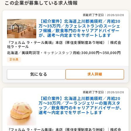
この企業が募集している求人情報
当においしいものを届けています。お菓子・パン・料理、それ
ぞれの専門性を活かしながら、お客様にとっての「しあわせな
掲載終了予定日：
2026/10/26
時間」を創ることを目指しています。
【紹介案件】北海道上川郡美瑛町／月給30
万〜35万円／カフェレストランのスーシェ
フ候補／飲食専門のキャリアアドバイザー
企業情報
が、選考～内定までをサポートします
業種／業態
パティスリー・製菓、ブーランジェリー・製パン、パティス
『フェルム ラ・テール美瑛』本店（移住支援制度あり地域）
｜
株式会
リー・製菓、ブーランジェリー・製パン、食品・小売・流
社ラ・テール
通、洋食全般
北海道
／
美瑛町
調理・キッチンスタッフ
月給
:
300,000
円〜
350,000
円
事業内容
洋菓子の製造販売、パンの製造販売、レストラン運営、食に
正社員
関する総合ショップ運営、商品開発
代表者
代表取締役 酒井 宏彰
気になる
求人詳細
事業所
東京都世田谷区池尻3-27-9
掲載終了予定日：
2026/10/26
【紹介案件】北海道上川郡美瑛町／月給20
万～30万円／ブーランジェリーの販売スタ
ッフ／飲食専門のキャリアアドバイザーが、
選考～内定までをサポートします
『フェルム ラ・テール美瑛』本店（移住支援制度あり地域）
｜
株式会