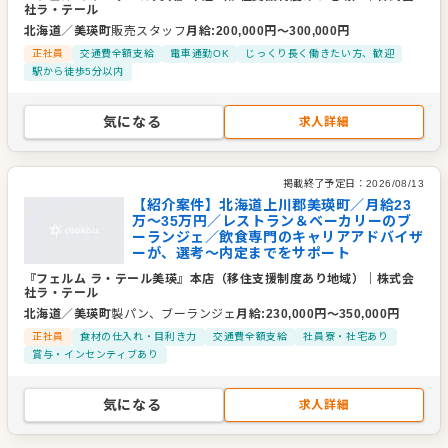
社ラ・テール
北海道
／
美瑛町
販売スタッフ
月給
:
200,000
円〜
300,000
円
正社員
交通費全額支給
電車通勤OK
じっくり長く働きたい方、歓迎
駅から徒歩5分以内
気になる
求人詳細
掲載終了予定日：
2026/08/13
【紹介案件】北海道上川郡美瑛町／月給23
万～35万円／レストラン＆ベーカリーのブ
ーランジェ／飲食専門のキャリアアドバイザ
ーが、選考～内定までをサポート
『フェルム ラ・テール美瑛』本店（移住支援制度あり地域）
｜
株式会
社ラ・テール
北海道
／
美瑛町
製パン、ブーランジェ
月給
:
230,000
円〜
350,000
円
正社員
食材の仕入れ・目利き力
交通費全額支給
社員寮・社宅あり
賞与・インセンティブあり
気になる
求人詳細