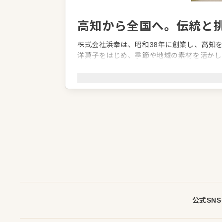
高知から全国へ。伝統と
株式会社浜幸は、昭和38年に創業し、高知
洋菓子をはじめ、季節や地域の素材を活かし
きました。現在は高知市の大津工場を拠点に
観光を結びつけた地域活性化にも取り組んで
画などにも積極的。幅広い世代が安心して働
発信し続けています。
企業情報
業種／業態
ホテル・旅館、パティスリー・製菓、
事業内容
和洋菓子・ジャム・ドリンク・ゼリー
貸画廊・貸茶室・リゾートホテル事業
代表者
代表取締役 浜田 幸広
事業所
高知県高知市はりまや町1丁目1番1号
公式SN