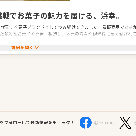
挑戦でお菓子の魅力を届ける、浜幸。
を代表する菓子ブランドとして歩み続けてきました。看板商品である
た多彩なお菓子を開発・製造し、地元の方々や観光客に長く愛され
、直営店舗やリゾートホテル「海辺の果樹園」の運営も手がけ、食
います。社員一人ひとりの挑戦を大切にし、新商品開発やイベント
詳細を開く
ける環境づくりにも注力しており、地域に根ざしながら新たな価値
食品・小売・流通、その他
等の製造販売
Sをフォローして最新情報をチェック！
@cookbiz