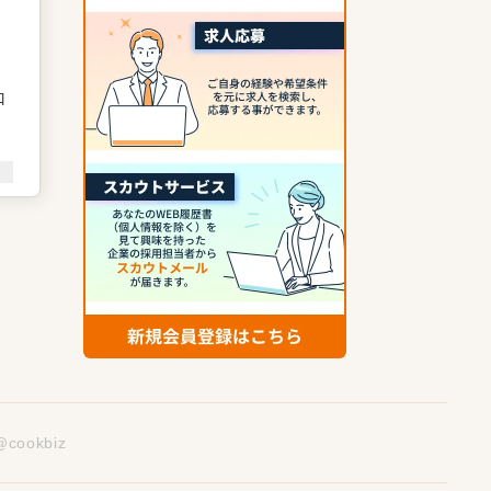
和
て
と
企
を
@cookbiz