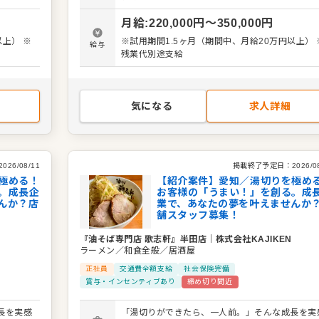
、店長、
や店舗運営の補佐もお任せ。希望があれば、店長
月給
:
220,000
円〜
350,000
円
リアパ
SV、海外店舗の立ち上げなど、多彩なキャリア
スもご用意しています。 ＜おすすめポイント＞
以上） ※
※試用期間1.5ヶ月（期間中、月給20万円以上） 
給与
い成長ス
「湯切り」で一人前を目指す、分かりやすい成長
残業代別途支給
立ち上
テップがあります。店長、SV、海外店舗の立ち
げなど、多彩なキャリアパスが魅力です。
気になる
求人詳細
2026/08/11
掲載終了予定日：
2026/0
極める！
【紹介案件】愛知／湯切りを極め
。成長企
お客様の「うまい！」を創る。成
んか？店
業で、あなたの夢を叶えませんか
舗スタッフ募集！
『油そば専門店 歌志軒』半田店
｜
株式会社KAJIKEN
ラーメン／和食全般／居酒屋
正社員
交通費全額支給
社会保険完備
賞与・インセンティブあり
締め切り間近
長を実感
「湯切りができたら、一人前。」そんな成長を実