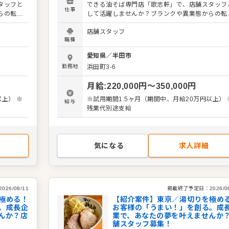
タッフと
できる油そば専門店「歌志軒」で、店舗スタッフ
仕事
らの転職
して活躍しませんか？ブランクや異業態からの転
ださい。
でも、丁寧なフォローがあるのでご安心ください
店舗スタッフ
からスタ
入社後は、ホールでの接客・提供・洗い物からス
職種
チン作業
ートし、野菜のカット・仕込みなどのキッチン作
得しま
を経て、「湯切り」修業で油そば調理を習得しま
愛知県
／
半田市
ェッショ
す。お客様の「うまい！」をつくるプロフェッシ
勤務地
浜田町3-6
イト育成
ナルを目指しましょう。 ゆくゆくはアルバイト育
、店長、
や店舗運営の補佐もお任せ。希望があれば、店長
月給
:
220,000
円〜
350,000
円
リアパ
SV、海外店舗の立ち上げなど、多彩なキャリア
スもご用意しています。 ＜おすすめポイント＞
以上） ※
※試用期間1.5ヶ月（期間中、月給20万円以上） 
給与
い成長ス
「湯切り」で一人前を目指す、分かりやすい成長
残業代別途支給
立ち上
テップがあります。店長、SV、海外店舗の立ち
げなど、多彩なキャリアパスが魅力です。
気になる
求人詳細
2026/08/11
掲載終了予定日：
2026/0
極める！
【紹介案件】東京／湯切りを極め
。成長企
お客様の「うまい！」を創る。成
んか？店
業で、あなたの夢を叶えませんか
舗スタッフ募集！