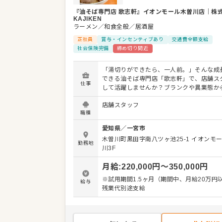
『油そば専門店 歌志軒』イオンモール木曽川店
｜
株
KAJIKEN
ラーメン／和食全般／居酒屋
正社員
賞与・インセンティブあり
交通費全額支給
社会保険完備
締め切り間近
「湯切りができたら、一人前。」そんな成
できる油そば専門店「歌志軒」で、店舗ス
仕事
して活躍しませんか？ブランクや異業態か
でも、丁寧なフォローがあるのでご安心く
店舗スタッフ
入社後は、ホールでの接客・提供・洗い物
職種
ートし、野菜のカット・仕込みなどのキッ
を経て、「湯切り」修業で油そば調理を習
愛知県
／
一宮市
す。お客様の「うまい！」をつくるプロフ
木曽川町黒田字南八ツヶ池25-1
イオンモ
ナルを目指しましょう。 ゆくゆくはアルバ
勤務地
川3F
や店舗運営の補佐もお任せ。希望があれば
SV、海外店舗の立ち上げなど、多彩なキャ
月給
:
220,000
円〜
350,000
円
スもご用意しています。 ＜おすすめポイント＞
「湯切り」で一人前を目指す、分かりやす
※試用期間1.5ヶ月（期間中、月給20万円
給与
テップがあります。店長、SV、海外店舗の
残業代別途支給
げなど、多彩なキャリアパスが魅力です。