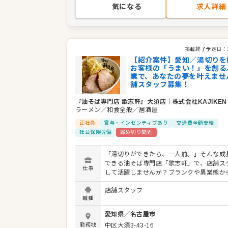
SV、店舗開発など多彩なキャリアパスが
気になる
求人詳細
す。
掲載終了予定日：
【紹介案件】愛知／湯切りを
お客様の「うまい！」を創る
業で、あなたの夢を叶えませ
舗スタッフ募集！
『油そば専門店 歌志軒』大須店
｜
株式会社KAJIKEN
ラーメン／和食全般／居酒屋
正社員
賞与・インセンティブあり
交通費全額支給
社会保険完備
締め切り間近
「湯切りができたら、一人前。」そんな成
できる油そば専門店「歌志軒」で、店舗ス
仕事
して活躍しませんか？ブランクや異業態か
でも、丁寧なフォローがあるのでご安心く
店舗スタッフ
入社後は、ホールでの接客・提供・洗い物
職種
ートし、野菜のカット・仕込みなどのキッ
を経て、「湯切り」修業で油そば調理を習
愛知県
／
名古屋市
す。お客様の「うまい！」をつくるプロフ
勤務地
中区大須3-43-16
ナルを目指しましょう。 ゆくゆくはアルバ