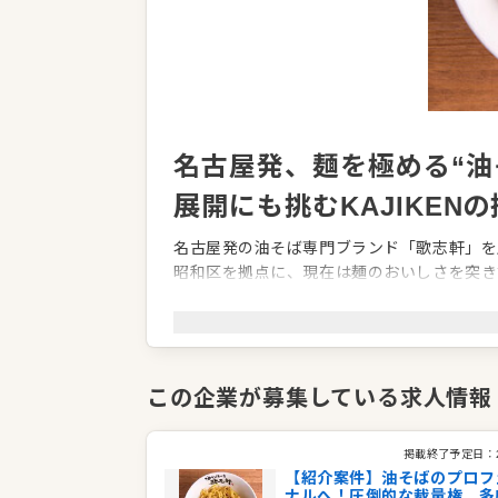
名古屋発、麺を極める“油
展開にも挑むKAJIKEN
名古屋発の油そば専門ブランド「歌志軒」を展開
昭和区を拠点に、現在は麺のおいしさを突き詰
カ・オーストラリアにもフランチャイズ進出
を軸に、業界内で高い支持を獲得しています
創業以来一貫して追求するのは「3つの楽し
長する楽しさ。こうした姿勢が、安定した店
この企業が募集している求人情報
のさらなる拡大も視野に入れ、グローバル戦
企業情報
掲載終了予定日：
【紹介案件】油そばのプロフ
業種／業態
ラーメン、ラーメン
ナルへ！圧倒的な裁量権。多