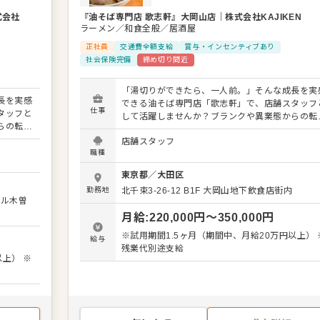
式会社
『油そば専門店 歌志軒』大岡山店
｜
株式会社KAJIKEN
ラーメン／和食全般／居酒屋
正社員
交通費全額支給
賞与・インセンティブあり
社会保険完備
締め切り間近
「湯切りができたら、一人前。」そんな成長を実
長を実感
できる油そば専門店「歌志軒」で、店舗スタッフ
仕事
タッフと
して活躍しませんか？ブランクや異業態からの転
らの転職
でも、丁寧なフォローがあるのでご安心ください
ださい。
店舗スタッフ
入社後は、ホールでの接客・提供・洗い物からス
からスタ
職種
ートし、野菜のカット・仕込みなどのキッチン作
チン作業
を経て、「湯切り」修業で油そば調理を習得しま
東京都
／
大田区
得しま
す。お客様の「うまい！」をつくるプロフェッシ
ェッショ
勤務地
北千束3-26-12
B1F 大岡山地下飲食店街内
ナルを目指しましょう。 ゆくゆくはアルバイト育
ール木曽
イト育成
や店舗運営の補佐もお任せ。希望があれば、店長
、店長、
月給
:
220,000
円〜
350,000
円
SV、海外店舗の立ち上げなど、多彩なキャリア
リアパ
スもご用意しています。 ＜おすすめポイント＞
※試用期間1.5ヶ月（期間中、月給20万円以上） 
給与
「湯切り」で一人前を目指す、分かりやすい成長
残業代別途支給
い成長ス
テップがあります。店長、SV、海外店舗の立ち
以上） ※
立ち上
げなど、多彩なキャリアパスが魅力です。