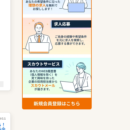
レ
成
舗
。
8/11
る！
長企