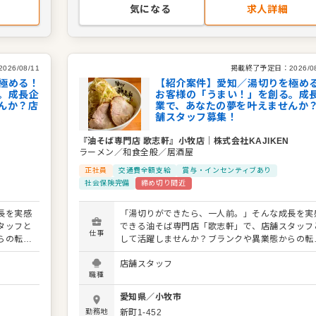
豊富で
気になる
求人詳細
2026/08/11
掲載終了予定日：
2026/0
極める！
【紹介案件】愛知／湯切りを極め
。成長企
お客様の「うまい！」を創る。成
んか？店
業で、あなたの夢を叶えませんか
舗スタッフ募集！
『油そば専門店 歌志軒』小牧店
｜
株式会社KAJIKEN
ラーメン／和食全般／居酒屋
正社員
交通費全額支給
賞与・インセンティブあり
社会保険完備
締め切り間近
長を実感
「湯切りができたら、一人前。」そんな成長を実
タッフと
できる油そば専門店「歌志軒」で、店舗スタッフ
仕事
らの転職
して活躍しませんか？ブランクや異業態からの転
ださい。
でも、丁寧なフォローがあるのでご安心ください
店舗スタッフ
からスタ
入社後は、ホールでの接客・提供・洗い物からス
職種
チン作業
ートし、野菜のカット・仕込みなどのキッチン作
得しま
を経て、「湯切り」修業で油そば調理を習得しま
愛知県
／
小牧市
ェッショ
す。お客様の「うまい！」をつくるプロフェッシ
勤務地
新町1-452
イト育成
ナルを目指しましょう。 ゆくゆくはアルバイト育