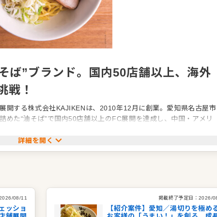
そば”ブランド。国内50店舗以上、海外
の挑戦！
する株式会社KAJIKENは、2010年12月に創業。愛知県名古屋市
めた“油そば”で国内50店舗以上のFC展開を達成し、中国・アメリ
中です。他社に先駆けたカスタマイズ文化や、自家製麺と秘伝のタ
。
詳細を開く
さ」──独自の美味しさ、お客様に喜んでもらう楽しさ、仲間と共に
舗運営と信頼関係構築につながっています。今後は直営化や海外店
略とブランド価値の向上を両軸に推進している注目の成長企業です
2026/08/11
掲載終了予定日：
2026/0
ェッショ
【紹介案件】愛知／湯切りを極め
店舗展開
お客様の「うまい！」を創る。成