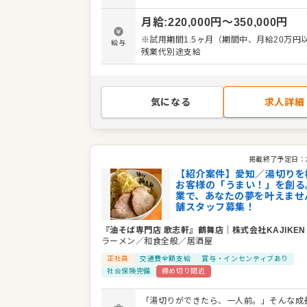
や店舗運営の補佐もお任せ。希望があれば
月給
:
220,000
円〜
350,000
円
SV、海外店舗の立ち上げなど、多彩なキャ
スもご用意しています。 ＜おすすめポイント＞
※試用期間1.5ヶ月（期間中、月給20万円
給与
「湯切り」で一人前を目指す、分かりやす
残業代別途支給
テップがあります。店長、SV、海外店舗の
げなど、多彩なキャリアパスが魅力です。
気になる
求人詳細
掲載終了予定日：
【紹介案件】愛知／湯切りを
お客様の「うまい！」を創る
業で、あなたの夢を叶えませ
舗スタッフ募集！
『油そば専門店 歌志軒』鶴舞店
｜
株式会社KAJIKEN
ラーメン／和食全般／居酒屋
正社員
交通費全額支給
賞与・インセンティブあり
社会保険完備
締め切り間近
「湯切りができたら、一人前。」そんな成