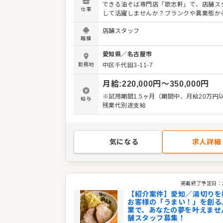
できる油そば専門店「歌志軒」で、店舗ス
仕事
して活躍しませんか？ブランクや異業態か
でも、丁寧なフォローがあるのでご安心く
店舗スタッフ
入社後は、ホールでの接客・提供・洗い物
職種
ートし、野菜のカット・仕込みなどのキッ
を経て、「湯切り」修業で油そば調理を習
愛知県
／
名古屋市
す。お客様の「うまい！」をつくるプロフ
勤務地
中区千代田3-11-7
ナルを目指しましょう。 ゆくゆくはアルバ
や店舗運営の補佐もお任せ。希望があれば
月給
:
220,000
円〜
350,000
円
SV、海外店舗の立ち上げなど、多彩なキャ
スもご用意しています。 ＜おすすめポイント＞
※試用期間1.5ヶ月（期間中、月給20万円
給与
「湯切り」で一人前を目指す、分かりやす
残業代別途支給
テップがあります。店長、SV、海外店舗の
げなど、多彩なキャリアパスが魅力です。
気になる
求人詳細
掲載終了予定日：
【紹介案件】愛知／湯切りを
お客様の「うまい！」を創る
業で、あなたの夢を叶えませ
舗スタッフ募集！