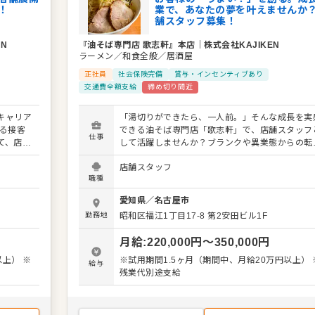
理
！
業で、あなたの夢を叶えませんか
舗スタッフ募集！
EN
『油そば専門店 歌志軒』本店
｜
株式会社KAJIKEN
ラーメン／和食全般／居酒屋
正社員
社会保険完備
賞与・インセンティブあり
交通費全額支給
締め切り間近
キャリア
「湯切りができたら、一人前。」そんな成長を実
る接客
できる油そば専門店「歌志軒」で、店舗スタッフ
仕事
て、店舗
して活躍しませんか？ブランクや異業態からの転
基本業
でも、丁寧なフォローがあるのでご安心ください
店舗スタッフ
・発注管
入社後は、ホールでの接客・提供・洗い物からス
職種
た運営業
ートし、野菜のカット・仕込みなどのキッチン作
、都内で
を経て、「湯切り」修業で油そば調理を習得しま
愛知県
／
名古屋市
関わるチ
す。お客様の「うまい！」をつくるプロフェッシ
勤務地
昭和区福江1丁目17-8
第2安田ビル1F
括する
ナルを目指しましょう。 ゆくゆくはアルバイト育
とも可
や店舗運営の補佐もお任せ。希望があれば、店長
月給
:
220,000
円〜
350,000
円
ど、多
SV、海外店舗の立ち上げなど、多彩なキャリア
社の成長
スもご用意しています。 ＜おすすめポイント＞
以上） ※
※試用期間1.5ヶ月（期間中、月給20万円以上） 
給与
んか。
「湯切り」で一人前を目指す、分かりやすい成長
残業代別途支給
テップがあります。店長、SV、海外店舗の立ち
くりに深
げなど、多彩なキャリアパスが魅力です。
も、