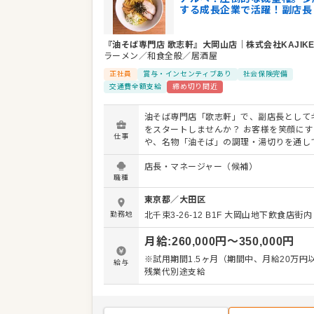
事業内容
「油そば専門店」の運営・FC店舗管
する成長企業で活躍！副店長
代表者
代表取締役 加地 健一
『油そば専門店 歌志軒』大岡山店
｜
株式会社KAJIK
事業所
愛知県名古屋市昭和区福江1-17-8
ラーメン／和食全般／居酒屋
正社員
賞与・インセンティブあり
社会保険完備
交通費全額支給
締め切り間近
油そば専門店「歌志軒」で、副店長として
をスタートしませんか？ お客様を笑顔にす
仕事
や、名物「油そば」の調理・湯切りを通し
運営の基礎を学びます。 ホールでの接客・
店長・マネージャー（候補）
務、油そばの調理・湯切り、食材の仕込み
職種
理、アルバイトの育成・シフト管理といっ
務をお任せします。 既存店が軌道に乗れば
東京都
／
大田区
の新店出店の立ち上げや組織づくりに深く
勤務地
北千束3-26-12
B1F 大岡山地下飲食店街内
ャンスがあります。将来は、複数店舗を統
「関東エリアの責任者」として活躍するこ
月給
:
260,000
円〜
350,000
円
能。SV、エリアマネージャー、店舗開発な
彩なキャリアパスをご用意しています。会
※試用期間1.5ヶ月（期間中、月給20万円
給与
と共に、自身のキャリアを築いていきませ
残業代別途支給
＜おすすめポイント＞ 将来、「関東エリアの責任
者」を目指せます。新店立ち上げや組織づ
く関わるチャンスがあります。店長昇格後