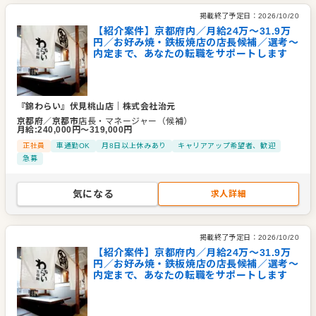
掲載終了予定日：
2026/10/20
【紹介案件】京都府内／月給24万〜31.9万
円／お好み焼・鉄板焼店の店長候補／選考～
内定まで、あなたの転職をサポートします
『錦わらい』伏見桃山店
｜
株式会社治元
京都府
／
京都市
店長・マネージャー（候補）
月給
:
240,000
円〜
319,000
円
正社員
車通勤OK
月8日以上休みあり
キャリアアップ希望者、歓迎
急募
気になる
求人詳細
掲載終了予定日：
2026/10/20
【紹介案件】京都府内／月給24万〜31.9万
円／お好み焼・鉄板焼店の店長候補／選考～
内定まで、あなたの転職をサポートします