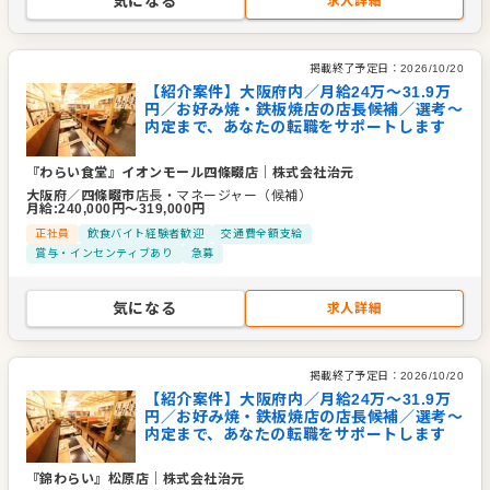
気になる
求人詳細
掲載終了予定日：
2026/10/20
【紹介案件】大阪府内／月給24万〜31.9万
円／お好み焼・鉄板焼店の店長候補／選考～
内定まで、あなたの転職をサポートします
『わらい食堂』イオンモール四條畷店
｜
株式会社治元
大阪府
／
四條畷市
店長・マネージャー（候補）
月給
:
240,000
円〜
319,000
円
正社員
飲食バイト経験者歓迎
交通費全額支給
賞与・インセンティブあり
急募
気になる
求人詳細
掲載終了予定日：
2026/10/20
【紹介案件】大阪府内／月給24万〜31.9万
円／お好み焼・鉄板焼店の店長候補／選考～
内定まで、あなたの転職をサポートします
『錦わらい』松原店
｜
株式会社治元