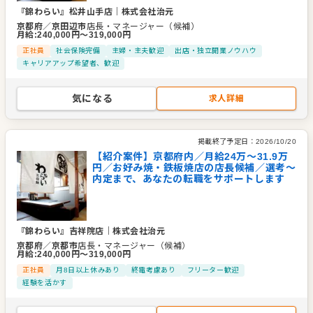
『錦わらい』松井山手店
｜
株式会社治元
京都府
／
京田辺市
店長・マネージャー（候補）
月給
:
240,000
円〜
319,000
円
正社員
社会保険完備
主婦・主夫歓迎
出店・独立開業ノウハウ
キャリアアップ希望者、歓迎
気になる
求人詳細
掲載終了予定日：
2026/10/20
【紹介案件】京都府内／月給24万〜31.9万
円／お好み焼・鉄板焼店の店長候補／選考～
内定まで、あなたの転職をサポートします
『錦わらい』吉祥院店
｜
株式会社治元
京都府
／
京都市
店長・マネージャー（候補）
月給
:
240,000
円〜
319,000
円
正社員
月8日以上休みあり
終電考慮あり
フリーター歓迎
経験を活かす