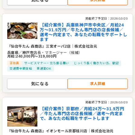
気になる
求人詳細
掲載終了予定日：
2026/10/20
【紹介案件】兵庫県神戸市中央区／月給24
万〜31.9万円／牛たん専門店の店長候補／
選考～内定まで、あなたの転職をサポートし
ます
『仙台牛たん 森商店』三宮オーパ2店
｜
株式会社治元
兵庫県
／
神戸市
店長・マネージャー（候補）
月給
:
240,000
円〜
319,000
円
正社員
サービスマナー・立ち振る舞い
じっくり長く働きたい方、歓迎
交通費全額支給
車通勤OK
気になる
求人詳細
掲載終了予定日：
2026/10/20
【紹介案件】京都府／月給24万～31.9万円
／牛たん専門店の店長候補／選考～内定ま
で、あなたの転職をサポートします
『仙台牛たん 森商店』イオンモール京都桂川店
｜
株式会社治元