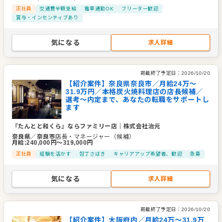
正社員
交通費全額支給
電車通勤OK
フリーター歓迎
賞与・インセンティブあり
気になる
求人詳細
掲載終了予定日：
2026/10/20
【紹介案件】奈良県奈良市／月給24万〜
31.9万円／本格炭火焼料理店の店長候補／
選考～内定まで、あなたの転職をサポートし
ます
『たんとと和くら』ならファミリー店
｜
株式会社治元
奈良県
／
奈良市
店長・マネージャー（候補）
月給
:
240,000
円〜
319,000
円
正社員
経験を活かす
包丁さばき
キャリアアップ希望者、歓迎
急募
気になる
求人詳細
掲載終了予定日：
2026/10/20
【紹介案件】大阪府内／月給24万〜31.9万