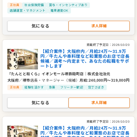
正社員
社会保険完備
賞与・インセンティブあり
店舗運営・マネジメント
電車通勤OK
気になる
求人詳細
掲載終了予定日：
2026/10/20
【紹介案件】大阪府内／月給24万〜31.9万
円／牛たんや串料理など和業態のお店で店長
候補／選考～内定まで、あなたの転職をサポ
ートします
『たんとと和くら』イオンモール堺鉄砲町店
｜
株式会社治元
大阪府
／
堺市
店長・マネージャー（候補）
月給
:
240,000
円〜
319,000
円
正社員
経験を活かす
急募
フリーター歓迎
包丁さばき
気になる
求人詳細
掲載終了予定日：
2026/10/20
【紹介案件】大阪府内／月給24万〜31.9万
円／牛たんや串料理など和業態のお店で店長