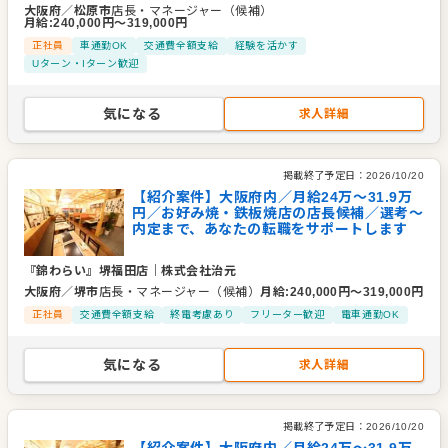
大阪府
／
松原市
店長・マネージャー（候補）
月給
:
240,000
円〜
319,000
円
正社員
車通勤OK
交通費全額支給
経験を活かす
Uターン・Iターン歓迎
気になる
求人詳細
掲載終了予定日：
2026/10/20
【紹介案件】大阪府内／月給24万〜31.9万
円／お好み焼・鉄板焼店の店長候補／選考～
内定まで、あなたの転職をサポートします
『錦わらい』堺福田店
｜
株式会社治元
大阪府
／
堺市
店長・マネージャー（候補）
月給
:
240,000
円〜
319,000
円
正社員
交通費全額支給
終電考慮あり
フリーター歓迎
電車通勤OK
気になる
求人詳細
掲載終了予定日：
2026/10/20
【紹介案件】大阪府内／月給24万〜31.9万