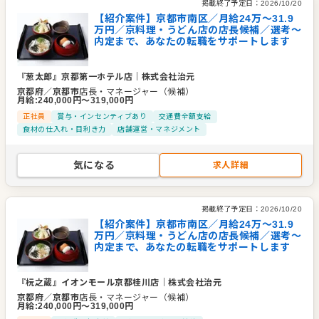
掲載終了予定日：
2026/10/20
【紹介案件】京都市南区／月給24万〜31.9
万円／京料理・うどん店の店長候補／選考～
内定まで、あなたの転職をサポートします
『葱太郎』京都第一ホテル店
｜
株式会社治元
京都府
／
京都市
店長・マネージャー（候補）
月給
:
240,000
円〜
319,000
円
正社員
賞与・インセンティブあり
交通費全額支給
食材の仕入れ・目利き力
店舗運営・マネジメント
気になる
求人詳細
掲載終了予定日：
2026/10/20
【紹介案件】京都市南区／月給24万〜31.9
万円／京料理・うどん店の店長候補／選考～
内定まで、あなたの転職をサポートします
『杬之蔵』イオンモール京都桂川店
｜
株式会社治元
京都府
／
京都市
店長・マネージャー（候補）
月給
:
240,000
円〜
319,000
円