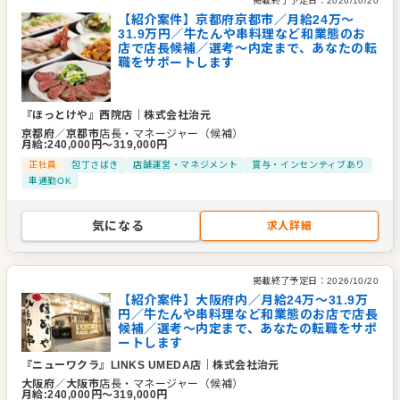
掲載終了予定日：
2026/10/20
【紹介案件】京都府京都市／月給24万〜
31.9万円／牛たんや串料理など和業態のお
店で店長候補／選考～内定まで、あなたの転
職をサポートします
『ほっとけや』西院店
｜
株式会社治元
京都府
／
京都市
店長・マネージャー（候補）
月給
:
240,000
円〜
319,000
円
正社員
包丁さばき
店舗運営・マネジメント
賞与・インセンティブあり
車通勤OK
気になる
求人詳細
掲載終了予定日：
2026/10/20
【紹介案件】大阪府内／月給24万〜31.9万
円／牛たんや串料理など和業態のお店で店長
候補／選考～内定まで、あなたの転職をサポ
ートします
『ニューワクラ』LINKS UMEDA店
｜
株式会社治元
大阪府
／
大阪市
店長・マネージャー（候補）
月給
:
240,000
円〜
319,000
円