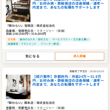
円／お好み焼・鉄板焼店の店長候補／選考～
内定まで、あなたの転職をサポートします
『錦わらい』宝塚店
｜
株式会社治元
兵庫県
／
宝塚市
店長・マネージャー（候補）
月給
:
240,000
円〜
319,000
円
正社員
食材の仕入れ・目利き力
サービスマナー・立ち振る舞い
店舗運営・マネジメント
フリーター歓迎
気になる
求人詳細
掲載終了予定日：
2026/10/20
【紹介案件】京都府内／月給24万〜31.9万
円／お好み焼・鉄板焼店の店長候補／選考～
内定まで、あなたの転職をサポートします
『錦わらい』錦本店
｜
株式会社治元
京都府
／
京都市
店長・マネージャー（候補）