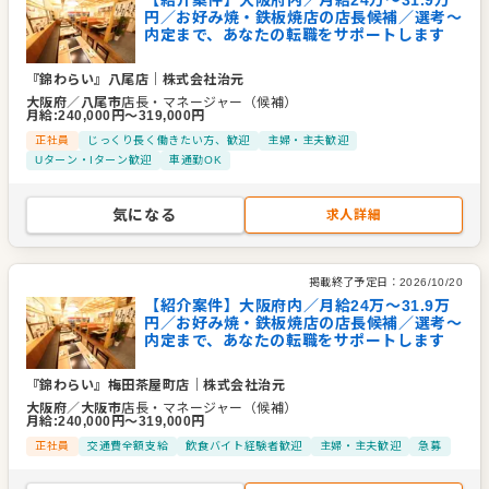
円／お好み焼・鉄板焼店の店長候補／選考～
内定まで、あなたの転職をサポートします
『錦わらい』八尾店
｜
株式会社治元
大阪府
／
八尾市
店長・マネージャー（候補）
月給
:
240,000
円〜
319,000
円
正社員
じっくり長く働きたい方、歓迎
主婦・主夫歓迎
Uターン・Iターン歓迎
車通勤OK
気になる
求人詳細
掲載終了予定日：
2026/10/20
【紹介案件】大阪府内／月給24万〜31.9万
円／お好み焼・鉄板焼店の店長候補／選考～
内定まで、あなたの転職をサポートします
『錦わらい』梅田茶屋町店
｜
株式会社治元
大阪府
／
大阪市
店長・マネージャー（候補）
月給
:
240,000
円〜
319,000
円
正社員
交通費全額支給
飲食バイト経験者歓迎
主婦・主夫歓迎
急募