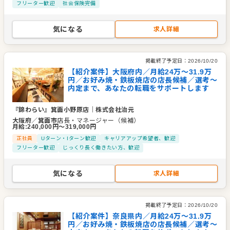
フリーター歓迎
社会保険完備
気になる
求人詳細
掲載終了予定日：
2026/10/20
【紹介案件】大阪府内／月給24万〜31.9万
円／お好み焼・鉄板焼店の店長候補／選考～
内定まで、あなたの転職をサポートします
『錦わらい』箕面小野原店
｜
株式会社治元
大阪府
／
箕面市
店長・マネージャー（候補）
月給
:
240,000
円〜
319,000
円
正社員
Uターン・Iターン歓迎
キャリアアップ希望者、歓迎
フリーター歓迎
じっくり長く働きたい方、歓迎
気になる
求人詳細
掲載終了予定日：
2026/10/20
【紹介案件】奈良県内／月給24万〜31.9万
円／お好み焼・鉄板焼店の店長候補／選考～