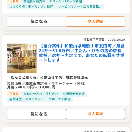
正社員
交通費全額支給
Uターン・Iターン歓迎
じっくり長く働きたい方、歓迎
サービスマナー・立ち振る舞い
気になる
求人詳細
掲載終了予定日：
2026/10/20
【紹介案件】和歌山県和歌山市友田町／月給
24万〜31.9万円／牛たん・ひもの店の店長
候補／選考～内定まで、あなたの転職をサポ
ートします
『たんとと和くら』和歌山ミオ店
｜
株式会社治元
和歌山県
／
和歌山市
店長・マネージャー（候補）
月給
:
240,000
円〜
319,000
円
正社員
食材の仕入れ・目利き力
交通費全額支給
店舗運営・マネジメント
主婦・主夫歓迎
気になる
求人詳細