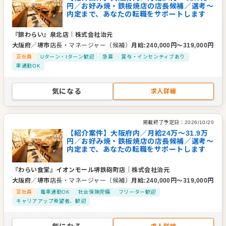
円／お好み焼・鉄板焼店の店長候補／選考～
内定まで、あなたの転職をサポートします
『錦わらい』泉北店
｜
株式会社治元
大阪府
／
堺市
店長・マネージャー（候補）
月給
:
240,000
円〜
319,000
円
正社員
Uターン・Iターン歓迎
急募
賞与・インセンティブあり
車通勤OK
気になる
求人詳細
掲載終了予定日：
2026/10/20
【紹介案件】大阪府内／月給24万〜31.9万
円／お好み焼・鉄板焼店の店長候補／選考～
内定まで、あなたの転職をサポートします
『わらい食堂』イオンモール堺鉄砲町店
｜
株式会社治元
大阪府
／
堺市
店長・マネージャー（候補）
月給
:
240,000
円〜
319,000
円
正社員
電車通勤OK
社会保険完備
フリーター歓迎
キャリアアップ希望者、歓迎