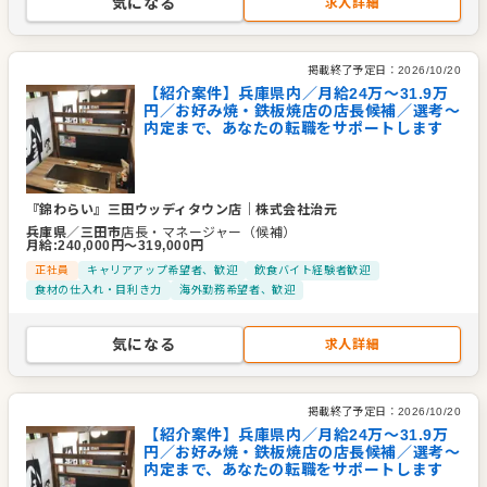
気になる
求人詳細
掲載終了予定日：
2026/10/20
【紹介案件】兵庫県内／月給24万〜31.9万
円／お好み焼・鉄板焼店の店長候補／選考～
内定まで、あなたの転職をサポートします
『錦わらい』三田ウッディタウン店
｜
株式会社治元
兵庫県
／
三田市
店長・マネージャー（候補）
月給
:
240,000
円〜
319,000
円
正社員
キャリアアップ希望者、歓迎
飲食バイト経験者歓迎
食材の仕入れ・目利き力
海外勤務希望者、歓迎
気になる
求人詳細
掲載終了予定日：
2026/10/20
【紹介案件】兵庫県内／月給24万〜31.9万
円／お好み焼・鉄板焼店の店長候補／選考～
内定まで、あなたの転職をサポートします