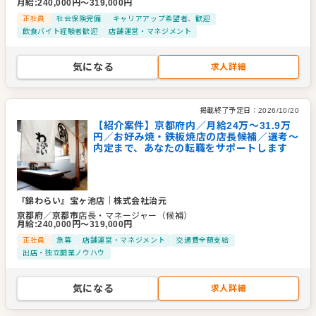
月給
:
240,000
円〜
319,000
円
正社員
社会保険完備
キャリアアップ希望者、歓迎
飲食バイト経験者歓迎
店舗運営・マネジメント
気になる
求人詳細
掲載終了予定日：
2026/10/20
【紹介案件】京都府内／月給24万〜31.9万
円／お好み焼・鉄板焼店の店長候補／選考～
内定まで、あなたの転職をサポートします
『錦わらい』宝ヶ池店
｜
株式会社治元
京都府
／
京都市
店長・マネージャー（候補）
月給
:
240,000
円〜
319,000
円
正社員
急募
店舗運営・マネジメント
交通費全額支給
出店・独立開業ノウハウ
気になる
求人詳細