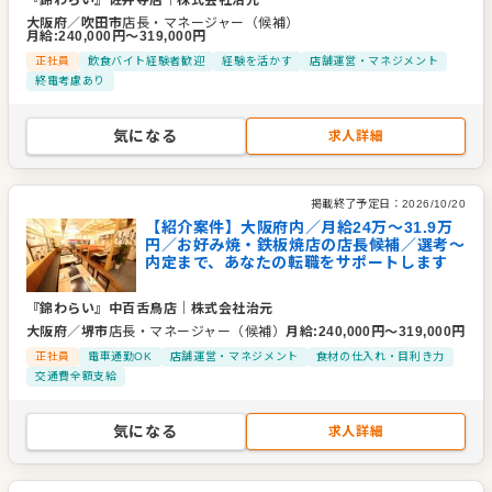
『錦わらい』佐井寺店
｜
株式会社治元
大阪府
／
吹田市
店長・マネージャー（候補）
月給
:
240,000
円〜
319,000
円
正社員
飲食バイト経験者歓迎
経験を活かす
店舗運営・マネジメント
終電考慮あり
気になる
求人詳細
掲載終了予定日：
2026/10/20
【紹介案件】大阪府内／月給24万〜31.9万
円／お好み焼・鉄板焼店の店長候補／選考～
内定まで、あなたの転職をサポートします
『錦わらい』中百舌鳥店
｜
株式会社治元
大阪府
／
堺市
店長・マネージャー（候補）
月給
:
240,000
円〜
319,000
円
正社員
電車通勤OK
店舗運営・マネジメント
食材の仕入れ・目利き力
交通費全額支給
気になる
求人詳細