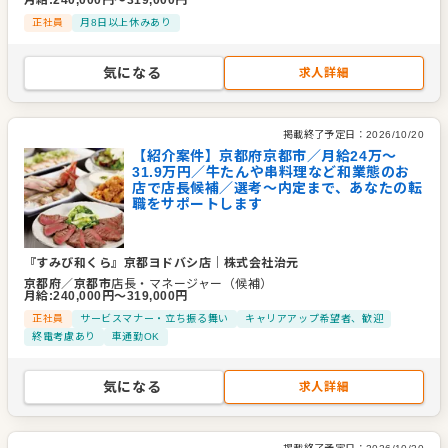
正社員
月8日以上休みあり
代表者
代表取締役社長 木元 一良
事業所
京都府京都市中京区烏丸通錦小路上ル手洗水町670京都フク
気になる
トクビル8F
求人詳細
掲載終了予定日：
2026/10/20
【紹介案件】京都府京都市／月給24万〜
31.9万円／牛たんや串料理など和業態のお
店で店長候補／選考～内定まで、あなたの転
職をサポートします
『すみび和くら』京都ヨドバシ店
｜
株式会社治元
京都府
／
京都市
店長・マネージャー（候補）
月給
:
240,000
円〜
319,000
円
正社員
サービスマナー・立ち振る舞い
キャリアアップ希望者、歓迎
終電考慮あり
車通勤OK
気になる
求人詳細