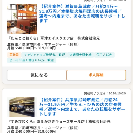
掲載終了予定日：
2026/10/20
【紹介案件】滋賀県草津市／月給24万〜
31.9万円／本格炭火焼料理店の店長候補／
選考～内定まで、あなたの転職をサポートし
ます
『たんとと和くら』草津エイスクエア店
｜
株式会社治元
滋賀県
／
草津市
店長・マネージャー（候補）
月給
:
240,000
円〜
319,000
円
正社員
キャリアアップ希望者、歓迎
交通費全額支給
包丁さばき
じっくり長く働きたい方、歓迎
気になる
求人詳細
掲載終了予定日：
2026/10/20
【紹介案件】兵庫県尼崎市潮江／月給24
万〜31.9万円／牛たん・ひもの店の店長候
補／選考～内定まで、あなたの転職をサポー
トします
『すみび和くら』あまがさきキューズモール店
｜
株式会社治元
兵庫県
／
尼崎市
店長・マネージャー（候補）
月給
:
240,000
円〜
319,000
円