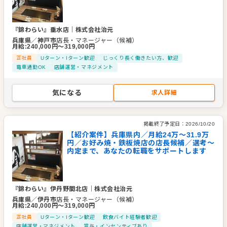
『錦わらい』垂水店
｜
株式会社治元
兵庫県
／
神戸市
店長・マネージャー（候補）
月給
:
240,000
円〜
319,000
円
正社員
Uターン・Iターン歓迎
じっくり長く働きたい方、歓迎
電車通勤OK
店舗運営・マネジメント
気になる
求人詳細
掲載終了予定日：
2026/10/20
【紹介案件】兵庫県内／月給24万〜31.9万
円／お好み焼・鉄板焼店の店長候補／選考～
内定まで、あなたの転職をサポートします
『錦わらい』伊丹野間北店
｜
株式会社治元
兵庫県
／
伊丹市
店長・マネージャー（候補）
月給
:
240,000
円〜
319,000
円
正社員
Uターン・Iターン歓迎
飲食バイト経験者歓迎
店舗運営・マネジメント
賞与・インセンティブあり