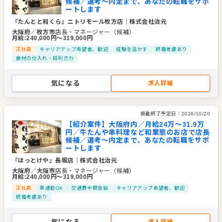
候補／選考～内定まで、あなたの転職をサポ
ートします
『たんとと和くら』ニトリモール枚方店
｜
株式会社治元
大阪府
／
枚方市
店長・マネージャー（候補）
月給
:
240,000
円〜
319,000
円
正社員
キャリアアップ希望者、歓迎
経験を活かす
終電考慮あり
食材の仕入れ・目利き力
気になる
求人詳細
掲載終了予定日：
2026/10/20
【紹介案件】大阪府内／月給24万〜31.9万
円／牛たんや串料理など和業態のお店で店長
候補／選考～内定まで、あなたの転職をサポ
ートします
『ほっとけや』長堀店
｜
株式会社治元
大阪府
／
大阪市
店長・マネージャー（候補）
月給
:
240,000
円〜
319,000
円
正社員
車通勤OK
交通費全額支給
キャリアアップ希望者、歓迎
終電考慮あり