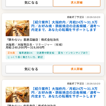
気になる
求人詳細
掲載終了予定日：
2026/10/20
【紹介案件】大阪府内／月給24万〜31.9万
円／お好み焼・鉄板焼店の店長候補／選考～
内定まで、あなたの転職をサポートします
『錦わらい』喜連瓜破店
｜
株式会社治元
大阪府
／
大阪市
店長・マネージャー（候補）
月給
:
240,000
円〜
319,000
円
正社員
電車通勤OK
交通費全額支給
賞与・インセンティブあり
じっくり長く働きたい方、歓迎
気になる
求人詳細
掲載終了予定日：
2026/10/20
【紹介案件】大阪府内／月給24万〜31.9万
円／お好み焼・鉄板焼店の店長候補／選考～
内定まで、あなたの転職をサポートします