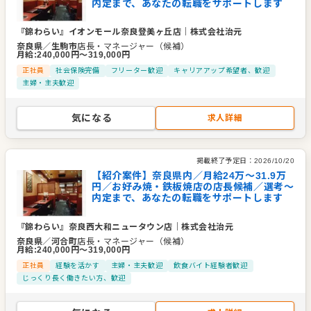
内定まで、あなたの転職をサポートします
『錦わらい』イオンモール奈良登美ヶ丘店
｜
株式会社治元
奈良県
／
生駒市
店長・マネージャー（候補）
月給
:
240,000
円〜
319,000
円
正社員
社会保険完備
フリーター歓迎
キャリアアップ希望者、歓迎
主婦・主夫歓迎
気になる
求人詳細
掲載終了予定日：
2026/10/20
【紹介案件】奈良県内／月給24万〜31.9万
円／お好み焼・鉄板焼店の店長候補／選考～
内定まで、あなたの転職をサポートします
『錦わらい』奈良西大和ニュータウン店
｜
株式会社治元
奈良県
／
河合町
店長・マネージャー（候補）
月給
:
240,000
円〜
319,000
円
正社員
経験を活かす
主婦・主夫歓迎
飲食バイト経験者歓迎
じっくり長く働きたい方、歓迎