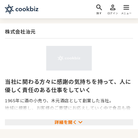
探す
ログイン
メニュー
株式会社治元
当社に関わる方々に感謝の気持ちを持って、人に
優しく責任のある仕事をしていく
1965年に酒の小売り、木元酒店として創業した当社。
地域に根差し、お客様のご要望にお応えしていく中で食品も扱
うようになり、
詳細を開く
日々の営みのうえで「食」がとても大切なことだということを
お客様に教わり、
地域の方々に貢献したいという想いから外食産業に参入しまし