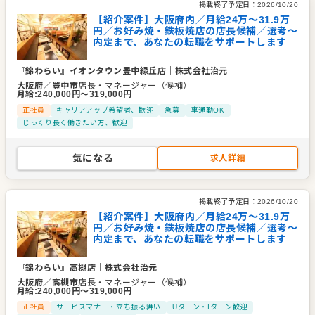
掲載終了予定日：
2026/10/20
【紹介案件】大阪府内／月給24万〜31.9万
円／お好み焼・鉄板焼店の店長候補／選考～
内定まで、あなたの転職をサポートします
『錦わらい』イオンタウン豊中緑丘店
｜
株式会社治元
大阪府
／
豊中市
店長・マネージャー（候補）
月給
:
240,000
円〜
319,000
円
正社員
キャリアアップ希望者、歓迎
急募
車通勤OK
じっくり長く働きたい方、歓迎
気になる
求人詳細
掲載終了予定日：
2026/10/20
【紹介案件】大阪府内／月給24万〜31.9万
円／お好み焼・鉄板焼店の店長候補／選考～
内定まで、あなたの転職をサポートします
『錦わらい』高槻店
｜
株式会社治元
大阪府
／
高槻市
店長・マネージャー（候補）
月給
:
240,000
円〜
319,000
円
正社員
サービスマナー・立ち振る舞い
Uターン・Iターン歓迎