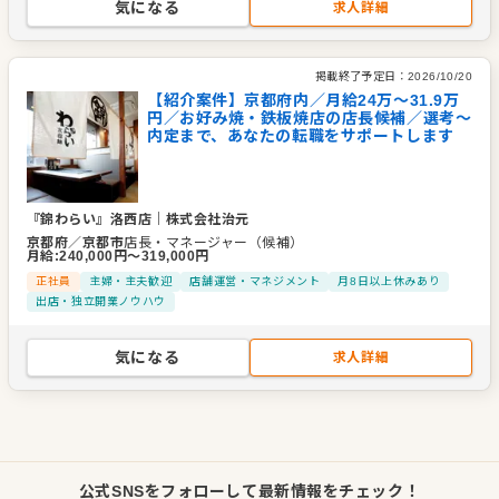
気になる
求人詳細
掲載終了予定日：
2026/10/20
【紹介案件】京都府内／月給24万〜31.9万
円／お好み焼・鉄板焼店の店長候補／選考～
内定まで、あなたの転職をサポートします
『錦わらい』洛西店
｜
株式会社治元
京都府
／
京都市
店長・マネージャー（候補）
月給
:
240,000
円〜
319,000
円
正社員
主婦・主夫歓迎
店舗運営・マネジメント
月8日以上休みあり
出店・独立開業ノウハウ
気になる
求人詳細
公式SNSをフォローして最新情報をチェック！