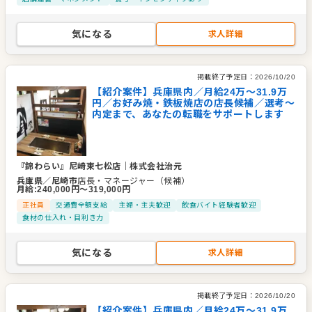
気になる
求人詳細
掲載終了予定日：
2026/10/20
【紹介案件】兵庫県内／月給24万〜31.9万
円／お好み焼・鉄板焼店の店長候補／選考～
内定まで、あなたの転職をサポートします
『錦わらい』尼崎東七松店
｜
株式会社治元
兵庫県
／
尼崎市
店長・マネージャー（候補）
月給
:
240,000
円〜
319,000
円
正社員
交通費全額支給
主婦・主夫歓迎
飲食バイト経験者歓迎
食材の仕入れ・目利き力
気になる
求人詳細
掲載終了予定日：
2026/10/20
【紹介案件】兵庫県内／月給24万〜31.9万