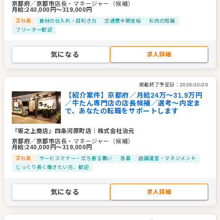
京都府
／
京都市
店長・マネージャー（候補）
月給
:
240,000
円〜
319,000
円
正社員
食材の仕入れ・目利き力
交通費全額支給
お肉の知識
フリーター歓迎
気になる
求人詳細
掲載終了予定日：
2026/10/20
【紹介案件】京都府／月給24万～31.9万円
／牛たん専門店の店長候補／選考～内定ま
で、あなたの転職をサポートします
『坂之上商店』四条河原町店
｜
株式会社治元
京都府
／
京都市
店長・マネージャー（候補）
月給
:
240,000
円〜
319,000
円
正社員
サービスマナー・立ち振る舞い
急募
店舗運営・マネジメント
じっくり長く働きたい方、歓迎
気になる
求人詳細