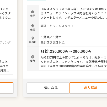
するメ
【調理スタッフの仕事内容】 入社後まずは提供
からスタ
るメニューのラインナップや内容を覚えることか
仕事
ますの
スタートします。レギュラーメニューのほかに、
キルを活
節の旬を使った限定メニューを提供することもあ
調理・キッチンスタッフ
ーの提案
ますので、これまでの調理経験に加え、さまざま
職種
さい。よ
スキルを習得してください。 料理長のもと新メ
改善など
ューの考案に携わることも可能。自由な発想から
千葉県
／
千葉市
まれる新作を期待しています。よりよいお店づく
プリング
勤務地
美浜区ひび野1-11
などキ
のためのオペレーション改善や構築についてのア
輩スタッ
デアも大歓迎です。 【具体的には…】 ・仕込みや
月給
:
230,000
円〜
300,000
円
掃など
盛り付けなどカンタンな調理からスタート ・全
など 入
の流れを学んで調理全般を担当 ・仕入れや在庫
月給23万円以上＋賞与年1回 ※給与は、経験・スキ
ますの
理などキッチンの管理業務 ・まかないづくり ・
給与
慮の上、
ルを考慮の上、決定いたします。 ※残業代全額別
。成長を
輩スタッフやアルバイトスタッフの教育 ・料理
現状月
支給（現状月20時間程度の残業が発生しています
らず安心
の補助 ・新メニュー提案 など 入社後はスキルに合
【試用期間】3ヶ月（条件・待遇変更なし）
ステップ
わせた業務からお任せしますので、徐々に業務の
全額別途
を広げていきましょう。先輩スタッフがあなたの
長をサポートしますので、経験が浅い方も安心し
スタートできる環境です。 ゆくゆくは、料理長や
気になる
求人詳細
SVといった本部職への昇格をめざせます。 詳細は
面談時にご説明いたします。この求人が気になっ
方は、エントリーいただくか『クックビズ転職支
窓口』までお問合せください！