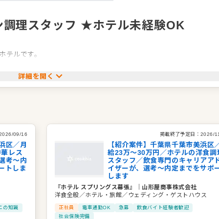
調理スタッフ ★ホテル未経験OK
ホテルです。
みたい」
詳細を開く
2026/09/16
掲載終了予定日：
2026/1
浜区／月
【紹介案件】千葉県千葉市美浜区
中華レス
給23万～30万円／ホテルの洋食調
選考～内
スタッフ／飲食専門のキャリアア
ートしま
イザーが、選考～内定までをサポ
します
『ホテル スプリングス幕張』
｜
山形屋商事株式会社
洋食全般／ホテル・旅館／ウェディング・ゲストハウス
エの知識
正社員
電車通勤OK
急募
飲食バイト経験者歓迎
社会保険完備