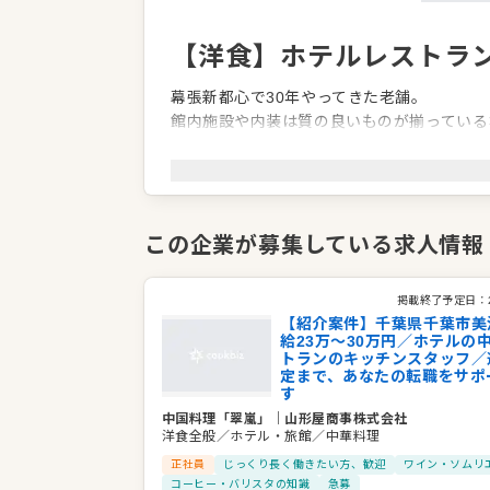
【洋食】ホテルレストラン
幕張新都心で30年やってきた老舗。
館内施設や内装は質の良いものが揃っている
経験の浅い方でも、「一流のホテルで働いて
という志をお持ちの方なら、歓迎します。
この企業が募集している求人情報
企業情報
業種／業態
掲載終了予定日：
事業内容
【紹介案件】千葉県千葉市美
代表者
代表取締役 佐藤フジエ
給23万～30万円／ホテルの
トランのキッチンスタッフ／
事業所
千葉県千葉市美浜区ひび野1-11
定まで、あなたの転職をサポ
す
中国料理「翠嵐」
｜
山形屋商事株式会社
洋食全般／ホテル・旅館／中華料理
正社員
じっくり長く働きたい方、歓迎
ワイン・ソムリ
コーヒー・バリスタの知識
急募