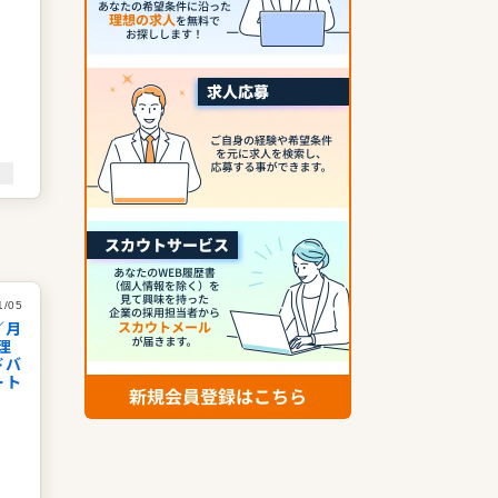
1/05
／月
理
ドバ
ート