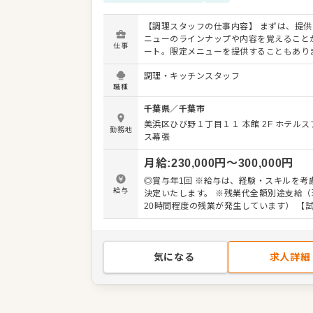
【調理スタッフの仕事内容】 まずは、提供
ニューのラインナップや内容を覚えること
仕事
ート。限定メニューを提供することもあり
で、日々の調理業務に加え、さまざまなス
調理・キッチンスタッフ
かしたり、習得できたりもします。 メニュ
職種
も可能です。ぜひアイデアを発信してくだ
りよいお店づくりのためのオペレーション
千葉県
／
千葉市
も大歓迎です。 【具体的には…】 ・仕込みから盛
美浜区ひび野１丁目１１ 本館 2F
ホテルス
り付けまでの調理全般 ・仕入れや在庫管理
勤務地
ス幕張
ッチンの管理業務 ・まかないづくり ・後
フやアルバイトスタッフの教育 ・洗浄や清
月給
:
230,000
円〜
300,000
円
衛生管理 ・料理長の補助 ・新メニュー提案 
社後はスキルに合わせた業務からお任せし
◎賞与年1回 ※給与は、経験・スキルを考
で、徐々に仕事の幅を広げていきましょう
給与
決定いたします。 ※残業代全額別途支給（
しっかりサポートしますので、経験に関わ
20時間程度の残業が発生しています） 【試用期
してスタートできる環境です。 ゆくゆくは
間】3ヶ月（条件・待遇変更なし） 残業代
アップなどもめざせます。
支給
気になる
求人詳細