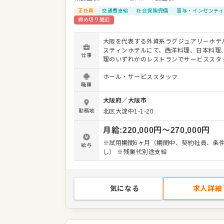
正社員
交通費支給
社会保険完備
賞与・インセンティ
締め切り間近
大阪を代表する外資系ラグジュアリーホテ
スティンホテルにて、西洋料理、日本料理
仕事
理のいずれかのレストランでサービススタ
て活躍しませんか？ 1993年にウェスティ
ホール・サービススタッフ
ド日本第一号として開業した当ホテルで、
職種
「世界最高のおもてなし」を提供してくだ
お客様のご案内、オーダー、料理やドリン
大阪府
／
大阪市
供、テーブルセッティング、会計など、レ
勤務地
北区大淀中1-1-20
でのサービス業務全般をお任せします。 お
ひとりに合わせたきめ細やかなサービスで
月給
:
220,000
円〜
270,000
円
ダイニング体験を演出することがミッショ
ホテル内の中国料理「故宮」がミシュラン
※試用期間6ヶ月（期間中、契約社員、条
給与
都・大阪2010より9年連続でミシュラン1
し） ※残業代別途支給
得するなど、質の高い料理とサービスが集
です。 あなたの経験とホスピタリティを存
し、お客様の記憶に残るひとときを共に創
しょう。 ＜おすすめポイント＞ ウェスティンホテ
気になる
求人詳細
ルという世界的ブランドで働ける魅力があ
労務環境が非常に良く、月8日休み、残業
く、発生した場合は全額支給されます。安
境で、質の高いサービススキルを磨きませ