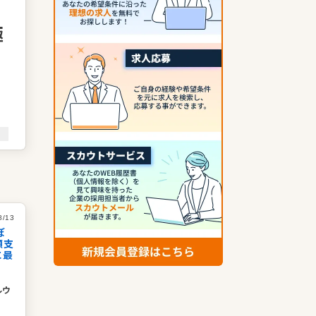
極
在
多
8/13
ぼ
額支
に最
ルウ