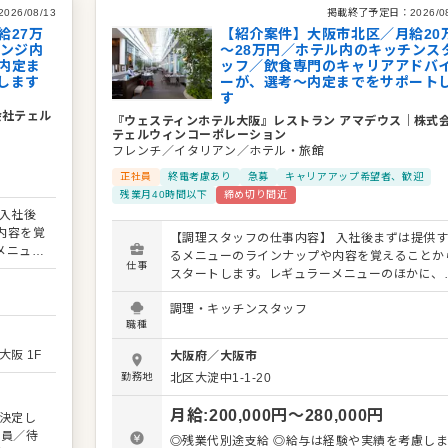
2026/08/13
掲載終了予定日：
2026/0
給27万
【紹介案件】大阪市北区／月給20
ウンジ内
～28万円／ホテル内のキッチンス
内定ま
ッフ／飲食専門のキャリアアドバ
します
ーが、選考～内定までをサポート
す
会社テェル
『ウェスティンホテル大阪』レストラン アマデウス
｜
株式
テェルウィンコーポレーション
フレンチ／イタリアン／ホテル・旅館
正社員
終電考慮あり
急募
キャリアアップ希望者、歓迎
残業月40時間以下
締め切り間近
入社後
内容を覚
【調理スタッフの仕事内容】 入社後まずは提供
メニュー
るメニューのラインナップや内容を覚えることか
仕事
を提供す
スタートします。レギュラーメニューのほかに、
きるよう
節の旬を使った限定メニューを提供することもあ
ンを大切
調理・キッチンスタッフ
ますので、これまでの調理経験に加え、さまざま
フは店
職種
スキルを習得してください。 料理長のもと新メ
たり、改
ューの考案に携わることも可能。自由な発想から
阪 1F
大阪府
／
大阪市
ありま
まれる新作を期待しています。よりよいお店づく
ながら、
勤務地
北区大淀中1-1-20
のためのオペレーション改善や構築についてのア
オペレー
デアも大歓迎です。 【具体的には…】 ・仕込みや
歓迎で
月給
:
200,000
円〜
280,000
円
決定し
盛り付けなどカンタンな調理からスタート ・全
の流れを学んで調理全般を担当 ・仕入れや在庫
◎残業代別途支給 ◎給与は経験や実績を考慮し