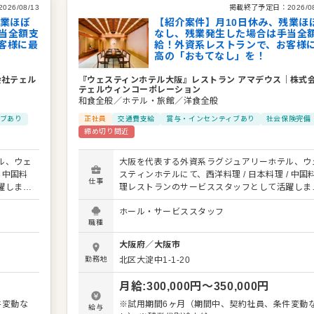
2026/08/13
掲載終了予定日：
2026/0
残業ほぼ
【紹介案件】月10日休み、残業ほ
当全額支
なし、残業発生した場合は手当全
客様に最
給！外資系レストランで、お客様
高の「おもてなし」を！
会社テェル
『ウェスティンホテル大阪』レストラン アマデウス
｜
株式
テェルウィンコーポレーション
和食全般／ホテル・旅館／洋食全般
ブあり
正社員
交通費支給
賞与・インセンティブあり
社会保険完備
締め切り間近
ル、ウェ
大阪を代表する外資系ラグジュアリーホテル、ウ
 中国料
スティンホテルにて、西洋料理 / 日本料理 / 中国
仕事
躍しませ
理レストランのサービススタッフとして活躍しま
本第一号
んか？ 1993年にウェスティンブランド日本第一
ホール・サービススタッフ
界最高の
として開業した当ホテルで、お客様に「世界最高
職種
のご案
おもてなし」を提供してください。 お客様のご
ーブルセ
内、オーダー、料理やドリンクの提供、テーブル
大阪府
／
大阪市
ービス業
ッティング、会計など、レストランでのサービス
勤務地
北区大淀中1-1-20
に合わせ
務全般をお任せします。 お客様一人ひとりに合わ
ング体験
たきめ細やかなサービスで、特別なダイニング体
月給
:
300,000
円〜
350,000
円
内の中国
を演出することがミッションです。 ホテル内の中
を獲得す
料理「故宮」が9年連続でミシュラン1つ星を獲得
件変動な
※試用期間6ヶ月（期間中、契約社員、条件変動
給与
環境で
るなど、質の高い料理とサービスが集まる環境で