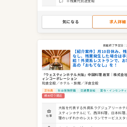
し） ※残業代別途支給
す。 あなたの経験とホスピタリティを存分
し、お客様の記憶に残るひとときを共に創
しょう。 ＜おすすめポイント＞ ウェスティンホテ
ルという世界的ブランドで働ける魅力があ
気になる
求人詳細
労務環境が非常に良く、月8日休み、残業
く、発生した場合は全額支給されます。安
境で、質の高いサービススキルを磨きませ
掲載終了予定日：
【紹介案件】月10日休み、
なし、残業発生した場合は手
給！外資系レストランで、お
高の「おもてなし」を！
『ウェスティンホテル大阪』中国料理 故宮
｜
株式会
ィンコーポレーション
和食全般／ホテル・旅館／洋食全般
正社員
社会保険完備
交通費支給
賞与・インセンティ
締め切り間近
大阪を代表する外資系ラグジュアリーホテ
スティンホテルにて、西洋料理、日本料理
仕事
理のいずれかのレストランでサービススタ
て活躍しませんか？ 1993年にウェスティ