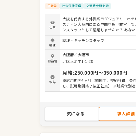
事業所
大阪府大阪市北区大淀中1-1-20
正社員
社会保険完備
交通費全額支給
大阪を代表する外資系ラグジュアリーホテ
スティン大阪内にある中国料理「故宮」で
仕事
ンスタッフとして活躍しませんか？ あなた
鮮度を重視した食材の仕込みから、ランチ
調理・キッチンスタッフ
ー、宴会での調理、盛り付けまで、キッチ
職種
般をお任せします。 お客様に感動を与える
理の味だけでなく、見た目の美しさも追求
大阪府
／
大阪市
さい。 ウェスティンホテルが定める厳しい
勤務地
北区大淀中1-1-20
準に基づき、品質チェックを徹底。チーム
ながら、お客様に最高の「食」体験を提供
月給
:
250,000
円〜
350,000
円
＜おすすめポイント＞ ウェスティンホテル
世界的ブランドで働ける魅力があります。 
※試用期間6ヶ月（期間中、契約社員、条
給与
が非常に良く、月8日休み、残業はほぼな
し、試用期間終了後正社員） ※残業代別途
した場合は全額支給されます。 安定した環
の高い調理スキルを磨きませんか？
気になる
求人詳細