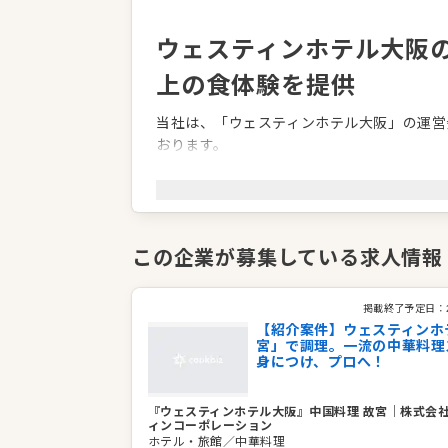
ウェスティンホテル大阪
上の食体験を提供
当社は、「ウェスティンホテル大阪」の運営
おります。
緑豊かな自然と都会の利便性が調和する環境
空間を創造しています。ホテル内のレストラ
が厳選素材を用いて腕を振るい、季節感あふ
この企業が募集している求人情報
記念日のディナーからビジネスでのご会食ま
くのお客様から高い評価をいただいておりま
これからも、心満たされる豊かな時間と空間
掲載終了予定日：
【紹介案件】ウェスティンホ
宮」で調理。一流の中華料理
企業情報
身につけ、プロへ！
業種／業態
ホテル・旅館、洋食全般
事業内容
ホテル
『ウェスティンホテル大阪』中国料理 故宮
｜
株式会
ィンコーポレーション
代表者
代表取締役社長 田上 浩士
ホテル・旅館／中華料理