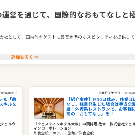
の運営を通じて、国際的なおもてなしと
会社として、国内外のゲストに最高水準のホスピタリティを提供して
の中で、心身の活力を取り戻すウェルネスをテーマにした上質な滞
詳細を開く
ンやラウンジでは、和洋中の多彩なジャンルにおいて、一流のシェフ
れる極上のメニューをご用意しております。
で、洗練されたサービスと美しい料理が織りなす至福の食体験は、
す。
をお約束いたします。
2026/08/17
掲載終了予定日：
2026/0
テル「故
【紹介案件】月10日休み、残業ほ
スキルを
なし、残業発生した場合は手当全
給！外資系レストランで、お客様
高の「おもてなし」を！
社テェルウ
『ウェスティンホテル大阪』中国料理 故宮
｜
株式会社テェ
ィンコーポレーション
和食全般／ホテル・旅館／洋食全般