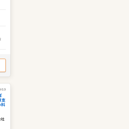
に
ン
人
な
。
京
な
獲
境
揮
ま
。
な
環
8/13
ぼ
額支
の料
会社