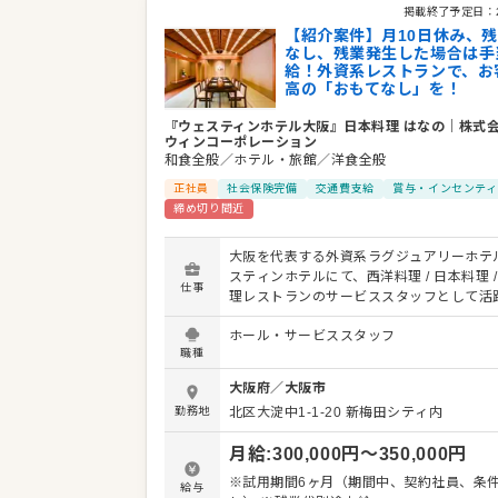
掲載終了予定日：
【紹介案件】月10日休み、
なし、残業発生した場合は手
給！外資系レストランで、お
高の「おもてなし」を！
『ウェスティンホテル大阪』日本料理 はなの
｜
株式
ウィンコーポレーション
和食全般／ホテル・旅館／洋食全般
正社員
社会保険完備
交通費支給
賞与・インセンティ
締め切り間近
大阪を代表する外資系ラグジュアリーホテ
スティンホテルにて、西洋料理 / 日本料理 /
仕事
理レストランのサービススタッフとして活
んか？ 1993年にウェスティンブランド日
ホール・サービススタッフ
として開業した当ホテルで、お客様に「世
職種
おもてなし」を提供してください。 お客様
内、オーダー、料理やドリンクの提供、テ
大阪府
／
大阪市
ッティング、会計など、レストランでのサ
勤務地
北区大淀中1-1-20
新梅田シティ内
務全般をお任せします。 お客様一人ひとり
たきめ細やかなサービスで、特別なダイニ
月給
:
300,000
円〜
350,000
円
を演出することがミッションです。 ホテル
料理「故宮」が9年連続でミシュラン1つ星
※試用期間6ヶ月（期間中、契約社員、条
給与
るなど、質の高い料理とサービスが集まる