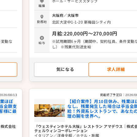
ホール・サービススタッフ
お客様に
ド日本第一号として開業した当ホテルで、お客様
職種
さい。
「世界最高のおもてなし」を提供してください。
クの提
お客様のご案内、オーダー、料理やドリンクの提
大阪府
／
大阪市
ストラン
供、テーブルセッティング、会計など、レストラ
勤務地
北区大淀中1-1-20
新梅田シティ内
客様一人
でのサービス業務全般をお任せします。 お客様一
、特別な
ひとりに合わせたきめ細やかなサービスで、特別
月給
:
220,000
円〜
270,000
円
ンです。
ダイニング体験を演出することがミッションです
ガイド京
ホテル内の中国料理「故宮」がミシュランガイド
件変動な
※試用期間6ヶ月（期間中、契約社員、条件変動
給与
つ星を獲
都・大阪2010より9年連続でミシュラン1つ星を
し） ※残業代別途支給
まる環境
得するなど、質の高い料理とサービスが集まる環
分に発揮
です。 あなたの経験とホスピタリティを存分に発
り上げま
し、お客様の記憶に残るひとときを共に創り上げ
しょう。 ＜おすすめポイント＞ ウェスティンホテ
気になる
求人詳細
ります。
ルという世界的ブランドで働ける魅力があります
はほぼな
労務環境が非常に良く、月8日休み、残業はほぼ
定した環
く、発生した場合は全額支給されます。安定した
んか？
境で、質の高いサービススキルを磨きませんか？
2026/08/13
掲載終了予定日：
2026/0
残業ほぼ
【紹介案件】月10日休み、残業ほ
当全額支
なし、残業発生した場合は手当全
客様に最
給！外資系レストランで、あなた
理の腕を世界へ。
｜
株式会社
『ウェスティンホテル大阪』レストラン アマデウス
｜
株式
テェルウィンコーポレーション
イタリアン／洋食全般／ホテル・旅館