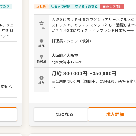
ブあり
正社員
社会保険完備
交通費全額支給
締め切り間近
大阪を代表する外資系ラグジュアリーホテル内の
ル、ウェ
ストランで、キッチンスタッフとして活躍しませ
仕事
、中国料
か？ 1993年にウェスティンブランド日本第一号
ッフとし
して開業した当ホテルで、お客様に最高の食体験
料理長・シェフ（候補）
ンブラン
提供してください。 イタリア・フランスなどの
職種
お客様に
洋料理、そしてそれをベースにアレンジを加えた
さい。
リジナル料理の調理全般をお任せします。 通常調
大阪府
／
大阪市
クの提
に加え、お客様の目の前でパフォーマンスを行う
勤務地
北区大淀中1-1-20
ストラン
イブステーションでの料理、ホット料理・コール
客様一人
料理にも携わっていただきます。 ビュッフェ、コ
月給
:
300,000
円〜
350,000
円
、特別な
ス、アラカルトなど、多彩な調理スタイルを経験
ンです。
きるため、あなたのスキルアップに繋がることは
※試用期間6ヶ月（期間中、契約社員、条件変動
給与
ガイド京
違いありません。 ＜おすすめポイント＞ ウェステ
件変動な
し）
つ星を獲
ィンホテルという世界的ブランドで働ける魅力が
まる環境
ります。 労務環境が非常に良く、月8日休み、残
分に発揮
はほぼなく、発生した場合は全額支給されます。
り上げま
定した環境で、質の高い調理スキルを磨きません
か？
気になる
求人詳細
ります。
はほぼな
定した環
んか？