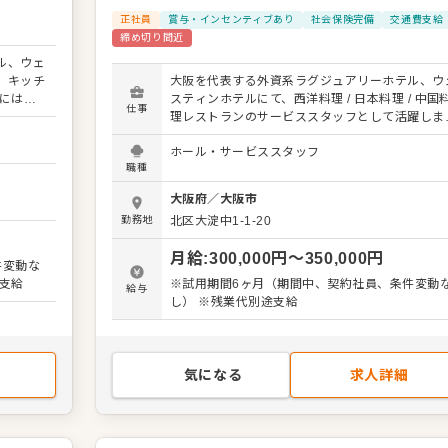
正社員
賞与・インセンティブあり
社会保険完備
交通費支給
締め切り間近
ル、ウェ
、キッチ
大阪を代表する外資系ラグジュアリーホテル、ウ
には、
スティンホテルにて、西洋料理 / 日本料理 / 中国
仕事
、ディナ
理レストランのサービススタッフとして活躍しま
ン業務全
んか？ 1993年にウェスティンブランド日本第一
ホール・サービススタッフ
ため、料
として開業した当ホテルで、お客様に「世界最高
職種
してくだ
おもてなし」を提供してください。 お客様のご
衛生基
内、オーダー、料理やドリンクの提供、テーブル
大阪府
／
大阪市
で協働し
ッティング、会計など、レストランでのサービス
勤務地
北区大淀中1-1-20
します。
務全般をお任せします。 お客様一人ひとりに合わ
という
たきめ細やかなサービスで、特別なダイニング体
月給
:
300,000
円〜
350,000
円
労務環境
を演出することがミッションです。 ホテル内の中
件変動な
く、発生
料理「故宮」が9年連続でミシュラン1つ星を獲得
支給
※試用期間6ヶ月（期間中、契約社員、条件変動
給与
境で、質
るなど、質の高い料理とサービスが集まる環境で
し） ※残業代別途支給
す。 あなたの経験とホスピタリティを存分に発揮
し、お客様の記憶に残るひとときを共に創り上げ
しょう。 ＜おすすめポイント＞ ウェスティンホテ
ルという世界的ブランドで働ける魅力があります
気になる
求人詳細
労務環境が非常に良く、月8日休み、残業はほぼ
く、発生した場合は全額支給されます。安定した
境で、質の高いサービススキルを磨きませんか？