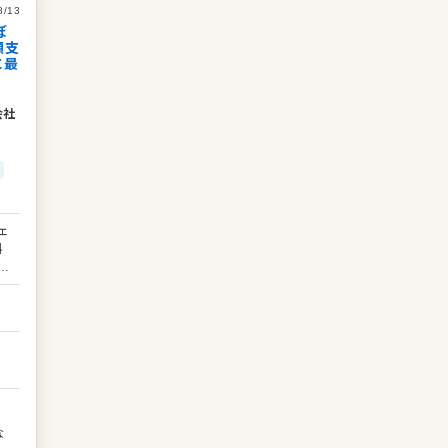
8/13
ぼ
額支
に最
会社
ェ
料
せ
号
の
案
セ
業
せ
験
国
す
な