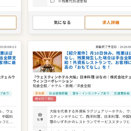
し） ※残業代別途支給
に発揮
す。 あなたの経験とホスピタリティを存分に発揮
り上げま
し、お客様の記憶に残るひとときを共に創り上げ
しょう。 ＜おすすめポイント＞ ウェスティンホテ
ります。
ルという世界的ブランドで働ける魅力があります
気になる
求人詳細
はほぼな
労務環境が非常に良く、月8日休み、残業はほぼ
定した環
く、発生した場合は全額支給されます。安定した
んか？
境で、質の高いサービススキルを磨きませんか？
2026/08/13
掲載終了予定日：
2026/0
残業ほぼ
【紹介案件】月10日休み、残業ほ
当全額支
なし、残業発生した場合は手当全
客様に最
給！外資系レストランで、お客様
高の「おもてなし」を！
社テェルウ
『ウェスティンホテル大阪』日本料理 はなの
｜
株式会社テ
ウィンコーポレーション
和食全般／ホテル・旅館／洋食全般
ブあり
正社員
社会保険完備
賞与・インセンティブあり
交通費支給
締め切り間近
ル、ウェ
大阪を代表する外資系ラグジュアリーホテル、ウ
、中国料
スティンホテルにて、西洋料理、日本料理、中国
仕事
ッフとし
理のいずれかのレストランでサービススタッフと
ンブラン
て活躍しませんか？ 1993年にウェスティンブラ