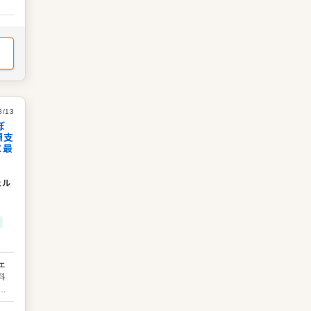
ま
。
な
環
8/13
ぼ
額支
に最
ェル
ェ
料
し
ン