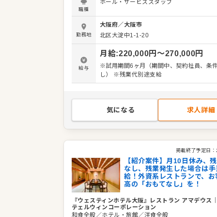
ホール・サービススタッフ
ド日本第一号として開業した当ホテルで、
職種
「世界最高のおもてなし」を提供してくだ
お客様のご案内、オーダー、料理やドリン
大阪府
／
大阪市
供、テーブルセッティング、会計など、レ
勤務地
北区大淀中1-1-20
でのサービス業務全般をお任せします。 お
ひとりに合わせたきめ細やかなサービスで
月給
:
220,000
円〜
270,000
円
ダイニング体験を演出することがミッショ
ホテル内の中国料理「故宮」がミシュラン
※試用期間6ヶ月（期間中、契約社員、条
給与
都・大阪2010より9年連続でミシュラン1
し） ※残業代別途支給
得するなど、質の高い料理とサービスが集
です。 あなたの経験とホスピタリティを存
し、お客様の記憶に残るひとときを共に創
しょう。 ＜おすすめポイント＞ ウェスティンホテ
気になる
求人詳細
ルという世界的ブランドで働ける魅力があ
労務環境が非常に良く、月8日休み、残業
く、発生した場合は全額支給されます。安
境で、質の高いサービススキルを磨きませ
掲載終了予定日：
【紹介案件】月10日休み、
なし、残業発生した場合は手
給！外資系レストランで、お
高の「おもてなし」を！
『ウェスティンホテル大阪』レストラン アマデウス
テェルウィンコーポレーション
和食全般／ホテル・旅館／洋食全般