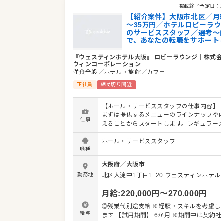
掲載終了予定日：
【紹介案件】大阪市北区／月
～35万円／ホテルロビーラ
のサービススタッフ／選考～
で、あなたの転職をサポート
『ウェスティンホテル大阪』 ロビーラウンジ
｜
株式
ウィンコーポレーション
洋食全般／ホテル・旅館／カフェ
正社員
締め切り間近
【ホール・サービススタッフの仕事内容】 
まずは提供するメニューのラインナップや
仕事
えることからスタートします。レギュラー
のほかに、季節の旬を使った限定メニュー
ホール・サービススタッフ
ることもありますので、お客さまに説明で
職種
調理スタッフとの連携やコミュニケーショ
にしてください。 ホール・サービススタッ
大阪府
／
大阪市
舗の顔となります。感謝の言葉をいただい
勤務地
北区大淀中1丁目1−20 ウェスティンホテル大
善要求などのご意見を直接いただくことも
す。それらの内容を店舗メンバーに共有し
月給
:
220,000
円〜
270,000
円
よりよいお店づくりを心がけてください。
ション改善や構築についてのアイデアも大
◎残業代別途支給 ※経験・スキルを考慮し
す。 【具体的には…】 ・開店、閉店準備、清掃 ・
給与
ます 【試用期間】 6か月 ※期間中は契約社員／待