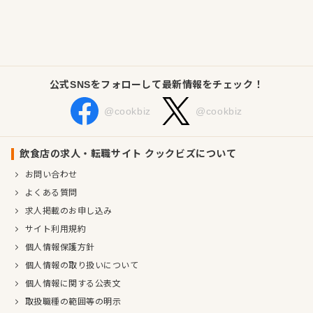
じめ、国際的に権威ある評価をいくつも獲得。
香港・マカオ・シンガポール・オーストラリアなど幅広い地域
で事業を展開し、単なる店舗運営にとどまらず、企画・デザイ
ン・人材育成・海外進出支援といった総合的なプロデュース力
を強みに成長を続けています。
公式SNSをフォローして最新情報をチェック！
日本の食の魅力を世界に届けるリーディングカンパニーとし
て、さらなる挑戦を続けています。
@cookbiz
@cookbiz
企業情報
業種／業態
寿司、寿司、和食全般、日本料理・割烹・懐石、ステーキ・
飲食店の求人・転職サイト クックビズについて
鉄板焼
お問い合わせ
事業内容
飲食店の運営
よくある質問
代表者
代表取締役 ルーク・エドモンド・ クレイトン
求人掲載のお申し込み
事業所
東京都千代田区有楽町2-7-1 有楽町イトシアビル12F
サイト利用規約
個人情報保護方針
個人情報の取り扱いについて
個人情報に関する公表文
取扱職種の範囲等の明示