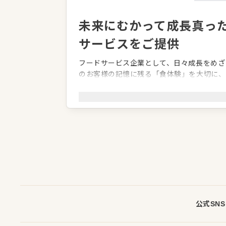
未来にむかって成長真っ
サービスをご提供
フードサービス企業として、日々成長をめざ
のお客様の記憶に残る「食体験」を大切に、
りと向き合うことで最高のおもてなしを実現
変化の多い時代ですが、常に社会の一歩先を
せ、社会の幸せを考える企業でありたい。
これからも「食」の安全を第一に、オリジナ
企業情報
業種／業態
ファミレス
事業内容
飲食店運営事業
代表者
代表取締役社長執行役員 新宅 久美
公式SN
事業所
福岡県福岡市博多区博多駅東1丁目10番