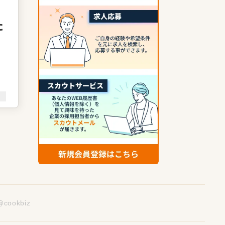
た
と
幸
@cookbiz