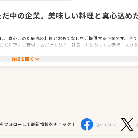
ただ中の企業。美味しい料理と真心込め
し、真心こめた最高の料理とおもてなしをご提供する企業です。全て
ただ料理をご提供するだけでなく、社員一丸となってお客様一人ひ
します。
詳細を開く
見据えたサービスを心がけ、お客様の幸せはもちろん、スタッフの
リティあふれる事業を展開していきたいと考えています。
Sをフォローして最新情報をチェック！
@cookbiz
7号 JR九州 博多駅東ビル2階