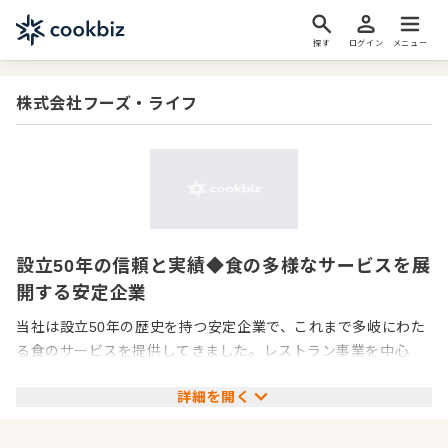
探す
ログイン
メニュー
株式会社フーズ・ライフ
設立50年の信頼と実績◆食の多様なサービスを展
開する安定企業
当社は設立50年の歴史を持つ安定企業で、これまで多岐にわた
る食のサービスを提供してきました。レストラン事業を中心
に、デリバリーや弁当の製造・販売、高齢者福祉施設や学校給
詳細を開く
食の提供など、幅広い事業展開を行っています。お客様のニー
ズに応えるため、食の安全性と美味しさにこだわり、日々努力
を続けています。これからも多くの人々に喜ばれるサービスを