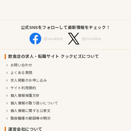
提供し続けることを目指しています。
企業情報
業種／業態
洋食全般、カフェ、給食・社員食堂・介護・病院
公式SNSをフォローして最新情報をチェック！
事業内容
飲食店経営
@cookbiz
@cookbiz
福祉事業
代表者
代表取締役 森岡 明美
飲食店の求人・転職サイト クックビズについて
事業所
東京都千代田区高井戸東1-31-5パークシティ浜田山D棟105
号
お問い合わせ
よくある質問
求人掲載のお申し込み
サイト利用規約
個人情報保護方針
個人情報の取り扱いについて
個人情報に関する公表文
取扱職種の範囲等の明示
運営会社について