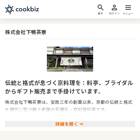
探す
ログイン
メニュー
株式会社下鴨茶寮
伝統と格式が息づく京料理を：料亭、ブライダル
からギフト販売まで手掛けています。
株式会社下鴨茶寮は、安政三年の創業以来、京都の伝統と格式
を現代に受け継ぐ老舗の茶懐石・京料理料亭です。
詳細を開く
旬の京野菜をはじめとする厳選素材を活かした極上の日本料理
を提供するだけでなく、その卓越した技とおもてなしの精神を
広げる多彩な事業を展開しています。