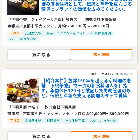
舗の店長候補として、伝統と革新を重んじる
環境でブランドの価値を広めてください。
『下鴨茶寮 ジェイアール京都伊勢丹店』
｜
株式会社下鴨茶寮
京都府
／
京都市
販売スタッフ
月給
:
250,000
円〜
320,000
円
正社員
交通費支給
賞与・インセンティブあり
社会保険完備
おいしいまかない
気になる
求人詳細
掲載終了予定日：
2026/10/26
【紹介案件】創業160年を超える京料理の老
舗「下鴨茶寮」で一流の和食料理人を目指
す。年間休日120日と徹底した労務管理のも
と、伝統と革新を支える調理スタッフ募集
『下鴨茶寮 本店 』
｜
株式会社下鴨茶寮
京都府
／
京都市
調理・キッチンスタッフ
月給
:
300,000
円〜
390,000
円
正社員
交通費支給
制服貸与
社会保険完備
おいしいまかない
気になる
求人詳細