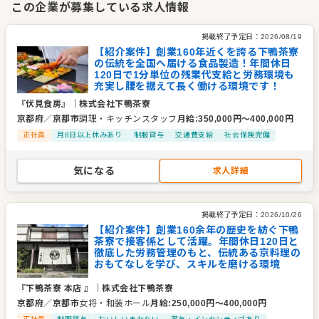
この企業が募集している求人情報
伝統的なおもてなしの場としてのブライダル事業をはじめ、料
亭の味をご家庭でも手軽に楽しめるお弁当や惣菜、贈答用のギ
掲載終了予定日：
2026/08/19
フト商品の開発・製造・百貨店販売、さらにオンラインショッ
【紹介案件】創業160年近くを誇る下鴨茶寮
の伝統を全国へ届ける食品製造！年間休日
プの運営にも力を入れています。
120日で1分単位の残業代支給と労務環境も
充実し腰を据えて長く働ける環境です！
「京都だけが持つ独自の文化や美意識を、国内外の多くの方に
『伏見食房』
｜
株式会社下鴨茶寮
体験していただく」という使命のもと、時代に寄り添う新たな
京都府
／
京都市
調理・キッチンスタッフ
月給
:
350,000
円〜
400,000
円
食文化を創造しています。
正社員
月8日以上休みあり
制服貸与
交通費支給
社会保険完備
企業情報
気になる
求人詳細
業種／業態
和食全般、日本料理・割烹・懐石、和食全般、日本料理・割
烹・懐石
掲載終了予定日：
2026/10/26
事業内容
茶懐石・京料理・京懐石・高級食品加工・高級贈答品
【紹介案件】創業160余年の歴史を紡ぐ下鴨
代表者
代表取締役社長 藤田 誠
茶寮で接客係として活躍。年間休日120日と
徹底した労務管理のもと、伝統ある京料理の
事業所
京都府京都市左京区下鴨宮河町62番地
おもてなしを学び、スキルを磨ける環境
『下鴨茶寮 本店 』
｜
株式会社下鴨茶寮
京都府
／
京都市
女将・和装ホール
月給
:
250,000
円〜
400,000
円