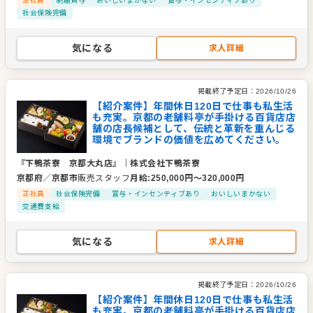
正社員
制服貸与
おいしいまかない
賞与・インセンティブあり
社会保険完備
気になる
求人詳細
掲載終了予定日：
2026/10/26
【紹介案件】年間休日120日で仕事も私生活
も充実。京都の老舗料亭が手掛ける百貨店店
舗の店長候補として、伝統と革新を重んじる
環境でブランドの価値を広めてください。
『下鴨茶寮 京都大丸店』
｜
株式会社下鴨茶寮
京都府
／
京都市
販売スタッフ
月給
:
250,000
円〜
320,000
円
正社員
社会保険完備
賞与・インセンティブあり
おいしいまかない
交通費支給
気になる
求人詳細
掲載終了予定日：
2026/10/26
【紹介案件】年間休日120日で仕事も私生活
も充実。京都の老舗料亭が手掛ける百貨店店