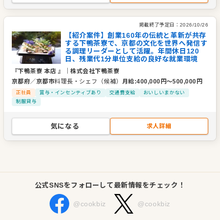
掲載終了予定日：
2026/10/26
【紹介案件】創業160年の伝統と革新が共存
する下鴨茶寮で、京都の文化を世界へ発信す
る調理リーダーとして活躍。年間休日120
日、残業代1分単位支給の良好な就業環境
『下鴨茶寮 本店 』
｜
株式会社下鴨茶寮
京都府
／
京都市
料理長・シェフ（候補）
月給
:
400,000
円〜
500,000
円
正社員
賞与・インセンティブあり
交通費支給
おいしいまかない
制服貸与
気になる
求人詳細
公式SNSをフォローして最新情報をチェック！
@cookbiz
@cookbiz