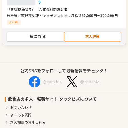
す
『蓼科親湯温泉』
｜
合資会社親湯温泉
長野県
／
茅野市
調理・キッチンスタッフ
月給
:
230,000
円〜
300,000
円
正社員
気になる
求人詳細
公式SNSをフォローして最新情報をチェック！
@cookbiz
@cookbiz
飲食店の求人・転職サイト クックビズについて
お問い合わせ
よくある質問
求人掲載のお申し込み