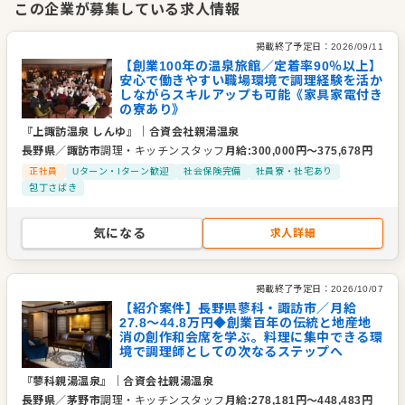
この企業が募集している求人情報
会社としては、社員一人ひとりとの関係性を大切にした職場づ
掲載終了予定日：
2026/09/11
くりに取り組んでおり、宿泊業の離職率が32％程度といわれる
【創業100年の温泉旅館／定着率90％以上】
安心で働きやすい職場環境で調理経験を活か
中で、8〜10％という低い離職率を維持しています。また、健
しながらスキルアップも可能《家具家電付き
康経営優良法人2025の認定を受けているほか、障がい者雇用優
の寮あり》
良事業所として県知事表彰を受けるなど、働きやすい環境づく
『上諏訪温泉 しんゆ』
｜
合資会社親湯温泉
りや人を大切にする姿勢が、社外からも評価されている企業で
長野県
／
諏訪市
調理・キッチンスタッフ
月給
:
300,000
円〜
375,678
円
す。
正社員
Uターン・Iターン歓迎
社会保険完備
社員寮・社宅あり
包丁さばき
企業情報
業種／業態
ホテル・旅館、フレンチ、日本料理・割烹・懐石
気になる
求人詳細
事業内容
温泉旅館業
代表者
代表取締役社長 柳澤 幸輝
掲載終了予定日：
2026/10/07
【紹介案件】長野県蓼科・諏訪市／月給
事業所
長野県茅野市北山4035
27.8～44.8万円◆創業百年の伝統と地産地
消の創作和会席を学ぶ。料理に集中できる環
境で調理師としての次なるステップへ
『蓼科親湯温泉』
｜
合資会社親湯温泉
長野県
／
茅野市
調理・キッチンスタッフ
月給
:
278,181
円〜
448,483
円