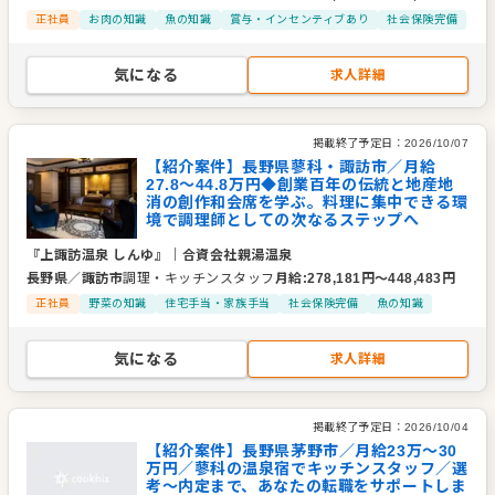
正社員
お肉の知識
魚の知識
賞与・インセンティブあり
社会保険完備
気になる
求人詳細
掲載終了予定日：
2026/10/07
【紹介案件】長野県蓼科・諏訪市／月給
27.8～44.8万円◆創業百年の伝統と地産地
消の創作和会席を学ぶ。料理に集中できる環
境で調理師としての次なるステップへ
『上諏訪温泉 しんゆ』
｜
合資会社親湯温泉
長野県
／
諏訪市
調理・キッチンスタッフ
月給
:
278,181
円〜
448,483
円
正社員
野菜の知識
住宅手当・家族手当
社会保険完備
魚の知識
気になる
求人詳細
掲載終了予定日：
2026/10/04
【紹介案件】長野県茅野市／月給23万～30
万円／蓼科の温泉宿でキッチンスタッフ／選
考～内定まで、あなたの転職をサポートしま