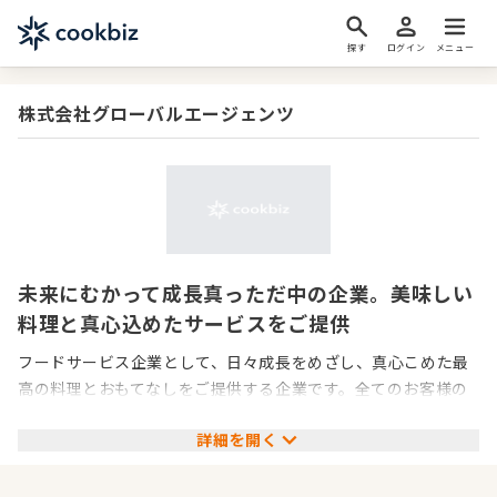
探す
ログイン
メニュー
株式会社グローバルエージェンツ
未来にむかって成長真っただ中の企業。美味しい
料理と真心込めたサービスをご提供
フードサービス企業として、日々成長をめざし、真心こめた最
高の料理とおもてなしをご提供する企業です。全てのお客様の
記憶に残る「食体験」を大切に、ただ料理をご提供するだけで
詳細を開く
なく、社員一丸となってお客様一人ひとりと向き合うことで最
高のおもてなしを実現します。