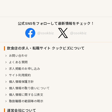
変化の多い時代ですが、常に社会の一歩先を見据えたサービス
を心がけ、お客様の幸せはもちろん、スタッフの幸せ、社会の
幸せを考える企業でありたい。
公式SNSをフォローして最新情報をチェック！
これからも「食」の安全を第一に、オリジナリティあふれる事
業を展開していきたいと考えています。
@cookbiz
@cookbiz
企業情報
業種／業態
バール・バー、カフェ、ホテル・旅館、その他
飲食店の求人・転職サイト クックビズについて
事業内容
1. 隣人交流型賃貸住宅「ソーシャルアパートメント」の開
お問い合わせ
発・運営
よくある質問
2. ライフスタイルホテルの開発・運営
3. ワークスペースの開発・運営
求人掲載のお申し込み
4. カフェ・ランドリー等生活関連店舗の開発・運営
サイト利用規約
5. 直営物件を利用したプロモーション・ロケーションサー
ビス
個人情報保護方針
代表者
代表取締役社長 山﨑 剛
個人情報の取り扱いについて
個人情報に関する公表文
事業所
東京都渋谷区神南1丁目20番13号TheMillennials渋谷
取扱職種の範囲等の明示
運営会社について