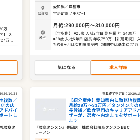
となります。マネジメント経験を活かし店長（候
ていま
愛知県
／
津島市
補）として大きく飛躍されることを期待していま
築もお任
勤務地
宇治町茶ノ里87−1
す。 また、全体のオペレーション改善や構築もお
を積極的
せしますので、あなたならではのアイデアを積極
月給
:
290,000
円〜
310,000
円
に発信してください。 【具体的には…】 ・ホー
対応 ・
30万
ル、キッチンの全体管理 ・予約管理、電話対応 
し、動
【年収例】 ■25歳 入社2年目 副店長 年収430万
接客、サービス全般 ・スタッフへの指示出し、
給与
 ・スタ
■38歳 入社6年目 店長 年収750万 【試用期間】 入
27万＋
きの確認 ・売上管理、発注業務、在庫管理 ・ス
ど 入
社後6ヶ月は有期雇用契約（期間中は基本給27万
ッフの育成やマネジメント、シフト管理 など 入
ますの
各手当） ※みなし残業40時間・深夜80時間
社後はスキルに合わせた業務からお任せしますの
。現店長
￥71,890を含む。超過分は追加支給。 ※緊急の出
で、徐々に業務の幅を広げていきましょう。現店
ポートし
勤には別途特別手当を支給
をはじめ本部スタッフがあなたの成長をサポート
タートで
気になる
求人詳細
ますので、店長経験がない方も安心してスタート
Vやエリ
きる環境です。 将来のキャリアとして、SVやエ
チャンス
アマネージャーといった本部職への昇格のチャン
ウハウも
もあり。独立をめざすなど、店舗運営のノウハウ
学べます。 詳細は面談時にご説明いたします。この
2026/10/28
掲載終了予定日：
2026/1
くか『ク
求人が気になった方は、エントリーいただくか『
地複数／
【紹介案件】愛知県内に勤務地複
さい！
ン店の店
ックビズ転職支援窓口』までお問合せください！
月給29万～31万円／タンメン店の
アドバイ
長候補／飲食専門のキャリアアド
ポートし
ザーが、選考～内定までをサポー
ます
社岐阜タ
『岐阜タンメン』豊田店
｜
株式会社岐阜タンメンBBC
ラーメン