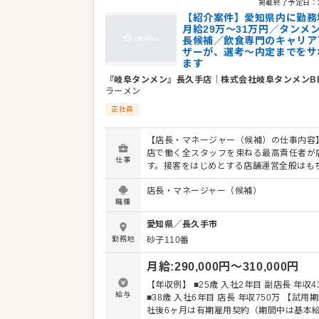
学べます。 詳細は面談時にご説明いたします。この
掲載終了予定日：
求人が気になった方は、エントリーいただ
【紹介案件】愛知県内に勤務
ックビズ転職支援窓口』までお問合せくだ
月給29万～31万円／タンメ
長候補／飲食専門のキャリア
ザーが、選考～内定までをサ
ます
『岐阜タンメン』長久手店
｜
株式会社岐阜タンメンB
ラーメン
正社員
【店長・マネージャー（候補）の仕事内容】
店で働く全スタッフを束ねる最高責任者が
仕事
す。接客をはじめとする店舗運営全般はも
スタッフの育成やマネジメントといった重
店長・マネージャー（候補）
を担います。また、販促イベントやキャン
職種
企画など売上に直結するやりがいある業務
となります。マネジメント経験を活かし店
愛知県
／
長久手市
補）として大きく飛躍されることを期待し
勤務地
砂子110番
す。 また、全体のオペレーション改善や構
せしますので、あなたならではのアイデア
月給
:
290,000
円〜
310,000
円
に発信してください。 【具体的には…】 ・ホー
ル、キッチンの全体管理 ・予約管理、電話
【年収例】 ■25歳 入社2年目 副店長 年収4
接客、サービス全般 ・スタッフへの指示出
給与
■38歳 入社6年目 店長 年収750万 【試用期間】 入
きの確認 ・売上管理、発注業務、在庫管理
社後6ヶ月は有期雇用契約（期間中は基本給