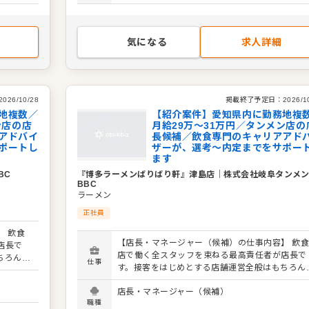
ど 入
ッフの育成やマネジメント、シフト管理 など 入
各手当） ※みなし残業40時間・深夜80時間
ますの
社後はスキルに合わせた業務からお任せしますの
￥71,890を含む。超過分は追加支給。 ※緊急の出
。現店長
で、徐々に業務の幅を広げていきましょう。現店
勤には別途特別手当を支給
ポートし
をはじめ本部スタッフがあなたの成長をサポート
気になる
求人詳細
タートで
ますので、店長経験がない方も安心してスタート
Vやエリ
きる環境です。 将来のキャリアとして、SVやエ
チャンス
アマネージャーといった本部職への昇格のチャン
ウハウも
もあり。独立をめざすなど、店舗運営のノウハウ
学べます。 詳細は面談時にご説明いたします。この
2026/10/28
掲載終了予定日：
2026/1
くか『ク
求人が気になった方は、エントリーいただくか『
地複数／
【紹介案件】愛知県内に勤務地複
さい！
ン店の店
ックビズ転職支援窓口』までお問合せください！
月給29万～31万円／タンメン店の
アドバイ
長候補／飲食専門のキャリアアド
ポートし
ザーが、選考～内定までをサポー
ます
BC
『博多ラーメンばりばり軒』津島店
｜
株式会社岐阜タンメ
BBC
ラーメン
正社員
 飲食
【店長・マネージャー（候補）の仕事内容】 飲
店長で
店で働く全スタッフを束ねる最高責任者が店長で
ちろん、
仕事
す。接客をはじめとする店舗運営全般はもちろん
要な役割
スタッフの育成やマネジメントといった重要な役
ペーンの
店長・マネージャー（候補）
を担います。また、販促イベントやキャンペーン
がメイン
職種
企画など売上に直結するやりがいある業務がメイ
長（候