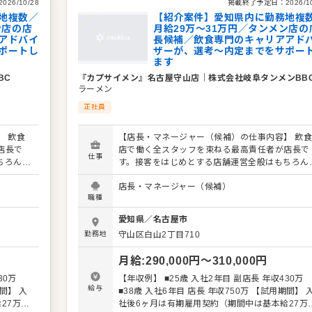
学べます。 詳細は面談時にご説明いたします。この
2026/10/28
掲載終了予定日：
2026/1
くか『ク
求人が気になった方は、エントリーいただくか『
地複数／
【紹介案件】愛知県内に勤務地複
さい！
ン店の店
ックビズ転職支援窓口』までお問合せください！
月給29万～31万円／タンメン店の
アドバイ
長候補／飲食専門のキャリアアド
ポートし
ザーが、選考～内定までをサポー
ます
BC
『カプサイメン』名古屋守山店
｜
株式会社岐阜タンメンBB
ラーメン
正社員
 飲食
【店長・マネージャー（候補）の仕事内容】 飲
店長で
店で働く全スタッフを束ねる最高責任者が店長で
仕事
ちろん、
す。接客をはじめとする店舗運営全般はもちろん
要な役割
スタッフの育成やマネジメントといった重要な役
店長・マネージャー（候補）
ペーンの
を担います。また、販促イベントやキャンペーン
職種
がメイン
企画など売上に直結するやりがいある業務がメイ
長（候
となります。マネジメント経験を活かし店長（候
愛知県
／
名古屋市
ていま
補）として大きく飛躍されることを期待していま
勤務地
守山区白山2丁目710
築もお任
す。 また、全体のオペレーション改善や構築もお
を積極的
せしますので、あなたならではのアイデアを積極
月給
:
290,000
円〜
310,000
円
に発信してください。 【具体的には…】 ・ホー
対応 ・
ル、キッチンの全体管理 ・予約管理、電話対応 
30万
【年収例】 ■25歳 入社2年目 副店長 年収430万
し、動
接客、サービス全般 ・スタッフへの指示出し、
給与
■38歳 入社6年目 店長 年収750万 【試用期間】 入
 ・スタ
きの確認 ・売上管理、発注業務、在庫管理 ・ス
27万＋
社後6ヶ月は有期雇用契約（期間中は基本給27万