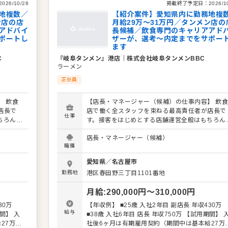
2026/10/28
掲載終了予定日：
2026/1
求人が気になった方は、エントリーいただくか『
くか『ク
地複数／
【紹介案件】愛知県内に勤務地複
ックビズ転職支援窓口』までお問合せください！
さい！
ン店の店
月給29万～31万円／タンメン店の
アドバイ
長候補／飲食専門のキャリアアド
ポートし
ザーが、選考～内定までをサポー
ます
C
『岐阜タンメン』港店
｜
株式会社岐阜タンメンBBC
ラーメン
正社員
 飲食
【店長・マネージャー（候補）の仕事内容】 飲
店長で
店で働く全スタッフを束ねる最高責任者が店長で
仕事
ちろん、
す。接客をはじめとする店舗運営全般はもちろん
要な役割
スタッフの育成やマネジメントといった重要な役
店長・マネージャー（候補）
ペーンの
を担います。また、販促イベントやキャンペーン
職種
がメイン
企画など売上に直結するやりがいある業務がメイ
長（候
となります。マネジメント経験を活かし店長（候
愛知県
／
名古屋市
ていま
補）として大きく飛躍されることを期待していま
勤務地
港区春田野三丁目1101番地
築もお任
す。 また、全体のオペレーション改善や構築もお
を積極的
せしますので、あなたならではのアイデアを積極
月給
:
290,000
円〜
310,000
円
に発信してください。 【具体的には…】 ・ホー
対応 ・
ル、キッチンの全体管理 ・予約管理、電話対応 
30万
【年収例】 ■25歳 入社2年目 副店長 年収430万
し、動
接客、サービス全般 ・スタッフへの指示出し、
給与
■38歳 入社6年目 店長 年収750万 【試用期間】 入
 ・スタ
きの確認 ・売上管理、発注業務、在庫管理 ・ス
27万＋
社後6ヶ月は有期雇用契約（期間中は基本給27万