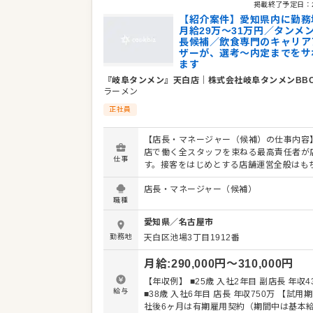
学べます。 詳細は面談時にご説明いたします。この
掲載終了予定日：
求人が気になった方は、エントリーいただ
【紹介案件】愛知県内に勤務
ックビズ転職支援窓口』までお問合せくだ
月給29万～31万円／タンメ
長候補／飲食専門のキャリア
ザーが、選考～内定までをサ
ます
『岐阜タンメン』天白店
｜
株式会社岐阜タンメンBB
ラーメン
正社員
【店長・マネージャー（候補）の仕事内容】
店で働く全スタッフを束ねる最高責任者が
仕事
す。接客をはじめとする店舗運営全般はも
スタッフの育成やマネジメントといった重
店長・マネージャー（候補）
を担います。また、販促イベントやキャン
職種
企画など売上に直結するやりがいある業務
となります。マネジメント経験を活かし店
愛知県
／
名古屋市
補）として大きく飛躍されることを期待し
勤務地
天白区池場3丁目1912番
す。 また、全体のオペレーション改善や構
せしますので、あなたならではのアイデア
月給
:
290,000
円〜
310,000
円
に発信してください。 【具体的には…】 ・ホー
ル、キッチンの全体管理 ・予約管理、電話
【年収例】 ■25歳 入社2年目 副店長 年収4
接客、サービス全般 ・スタッフへの指示出
給与
■38歳 入社6年目 店長 年収750万 【試用期間】 入
きの確認 ・売上管理、発注業務、在庫管理
社後6ヶ月は有期雇用契約（期間中は基本給