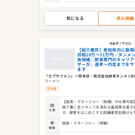
ッフの育成やマネジメント、シフト管理 な
各手当） ※みなし残業40時間・深夜80時間
社後はスキルに合わせた業務からお任せし
￥71,890を含む。超過分は追加支給。 ※緊急の出
で、徐々に業務の幅を広げていきましょう
勤には別途特別手当を支給
をはじめ本部スタッフがあなたの成長をサ
気になる
求人詳細
ますので、店長経験がない方も安心してス
きる環境です。 将来のキャリアとして、S
アマネージャーといった本部職への昇格の
もあり。独立をめざすなど、店舗運営のノ
学べます。 詳細は面談時にご説明いたします。この
掲載終了予定日：
求人が気になった方は、エントリーいただ
【紹介案件】愛知県内に勤務
ックビズ転職支援窓口』までお問合せくだ
月給29万～31万円／タンメ
長候補／飲食専門のキャリア
ザーが、選考～内定までをサ
ます
『カプサイメン』一宮本店
｜
株式会社岐阜タンメンB
ラーメン
正社員
【店長・マネージャー（候補）の仕事内容】
店で働く全スタッフを束ねる最高責任者が
仕事
す。接客をはじめとする店舗運営全般はも
スタッフの育成やマネジメントといった重
店長・マネージャー（候補）
を担います。また、販促イベントやキャン
職種
企画など売上に直結するやりがいある業務
となります。マネジメント経験を活かし店