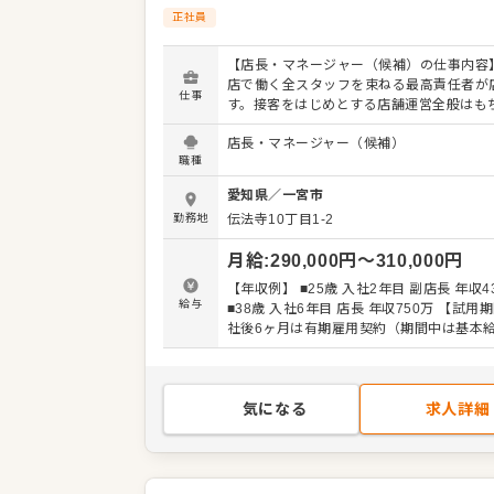
正社員
【店長・マネージャー（候補）の仕事内容】
店で働く全スタッフを束ねる最高責任者が
仕事
す。接客をはじめとする店舗運営全般はも
スタッフの育成やマネジメントといった重
店長・マネージャー（候補）
を担います。また、販促イベントやキャン
職種
企画など売上に直結するやりがいある業務
となります。マネジメント経験を活かし店
愛知県
／
一宮市
補）として大きく飛躍されることを期待し
勤務地
伝法寺10丁目1-2
す。 また、全体のオペレーション改善や構
せしますので、あなたならではのアイデア
月給
:
290,000
円〜
310,000
円
に発信してください。 【具体的には…】 ・ホー
ル、キッチンの全体管理 ・予約管理、電話
【年収例】 ■25歳 入社2年目 副店長 年収4
接客、サービス全般 ・スタッフへの指示出
給与
■38歳 入社6年目 店長 年収750万 【試用期間】 入
きの確認 ・売上管理、発注業務、在庫管理
社後6ヶ月は有期雇用契約（期間中は基本給
ッフの育成やマネジメント、シフト管理 な
各手当） ※みなし残業40時間・深夜80時間
社後はスキルに合わせた業務からお任せし
￥71,890を含む。超過分は追加支給。 ※緊急の出
で、徐々に業務の幅を広げていきましょう
勤には別途特別手当を支給
をはじめ本部スタッフがあなたの成長をサ
気になる
求人詳細
ますので、店長経験がない方も安心してス
きる環境です。 将来のキャリアとして、S
アマネージャーといった本部職への昇格の
もあり。独立をめざすなど、店舗運営のノ