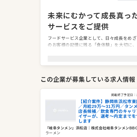
未来にむかって成長真っ
サービスをご提供
フードサービス企業として、日々成長をめざ
のお客様の記憶に残る「食体験」を大切に、
りと向き合うことで最高のおもてなしを実現
変化の多い時代ですが、常に社会の一歩先を
せ、社会の幸せを考える企業でありたい。
この企業が募集している求人情報
これからも「食」の安全を第一に、オリジナ
企業情報
掲載終了予定日：
【紹介案件】静岡県浜松市東
業種／業態
ラーメン
／月給29万～31万円／タン
事業内容
飲食店の経営
店長候補／飲食専門のキャリ
イザーが、選考～内定までを
飲食店の経営コンサルティング
します
代表者
代表取締役 宇佐美 貴康
『岐阜タンメン』浜松店
｜
株式会社岐阜タンメンBB
事業所
愛知県一宮市伝法寺5-15-6
ラーメン