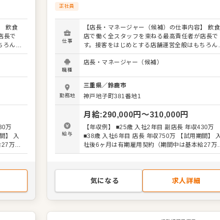
正社員
 飲食
【店長・マネージャー（候補）の仕事内容】 飲
店長で
店で働く全スタッフを束ねる最高責任者が店長で
仕事
ちろん、
す。接客をはじめとする店舗運営全般はもちろん
要な役割
スタッフの育成やマネジメントといった重要な役
店長・マネージャー（候補）
ペーンの
を担います。また、販促イベントやキャンペーン
職種
がメイン
企画など売上に直結するやりがいある業務がメイ
長（候
となります。マネジメント経験を活かし店長（候
三重県
／
鈴鹿市
ていま
補）として大きく飛躍されることを期待していま
勤務地
神戸地子町381番地1
築もお任
す。 また、全体のオペレーション改善や構築もお
を積極的
せしますので、あなたならではのアイデアを積極
月給
:
290,000
円〜
310,000
円
に発信してください。 【具体的には…】 ・ホー
対応 ・
ル、キッチンの全体管理 ・予約管理、電話対応 
30万
【年収例】 ■25歳 入社2年目 副店長 年収430万
し、動
接客、サービス全般 ・スタッフへの指示出し、
給与
■38歳 入社6年目 店長 年収750万 【試用期間】 入
 ・スタ
きの確認 ・売上管理、発注業務、在庫管理 ・ス
27万＋
社後6ヶ月は有期雇用契約（期間中は基本給27万
ど 入
ッフの育成やマネジメント、シフト管理 など 入
各手当） ※みなし残業40時間・深夜80時間
ますの
社後はスキルに合わせた業務からお任せしますの
￥68,110を含む。超過分は追加支給。 ※緊急の出
。現店長
で、徐々に業務の幅を広げていきましょう。現店
勤には別途特別手当を支給
ポートし
をはじめ本部スタッフがあなたの成長をサポート
気になる
求人詳細
タートで
ますので、店長経験がない方も安心してスタート
Vやエリ
きる環境です。 将来のキャリアとして、SVやエ
チャンス
アマネージャーといった本部職への昇格のチャン
ウハウも
もあり。独立をめざすなど、店舗運営のノウハウ