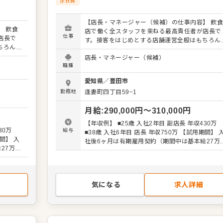
正社員
【店長・マネージャー（候補）の仕事内容】 飲
 飲食
店で働く全スタッフを束ねる最高責任者が店長で
仕事
店長で
す。接客をはじめとする店舗運営全般はもちろん
ちろん、
スタッフの育成やマネジメントといった重要な役
要な役割
店長・マネージャー（候補）
を担います。また、販促イベントやキャンペーン
ペーンの
職種
企画など売上に直結するやりがいある業務がメイ
がメイン
となります。マネジメント経験を活かし店長（候
愛知県
／
豊田市
長（候
補）として大きく飛躍されることを期待していま
ていま
勤務地
逢妻町四丁目59−1
す。 また、全体のオペレーション改善や構築もお
築もお任
せしますので、あなたならではのアイデアを積極
を積極的
月給
:
290,000
円〜
310,000
円
に発信してください。 【具体的には…】 ・ホー
ル、キッチンの全体管理 ・予約管理、電話対応 
【年収例】 ■25歳 入社2年目 副店長 年収430万
対応 ・
接客、サービス全般 ・スタッフへの指示出し、
30万
給与
■38歳 入社6年目 店長 年収750万 【試用期間】 入
し、動
きの確認 ・売上管理、発注業務、在庫管理 ・ス
社後6ヶ月は有期雇用契約（期間中は基本給27万
 ・スタ
ッフの育成やマネジメント、シフト管理 など 入
27万＋
各手当） ※みなし残業40時間・深夜80時間
ど 入
社後はスキルに合わせた業務からお任せしますの
￥71,890を含む。超過分は追加支給。 ※緊急の出
ますの
で、徐々に業務の幅を広げていきましょう。現店
勤には別途特別手当を支給
。現店長
をはじめ本部スタッフがあなたの成長をサポート
ポートし
ますので、店長経験がない方も安心してスタート
気になる
求人詳細
タートで
きる環境です。 将来のキャリアとして、SVやエ
Vやエリ
アマネージャーといった本部職への昇格のチャン
チャンス
もあり。独立をめざすなど、店舗運営のノウハウ
ウハウも
学べます。 詳細は面談時にご説明いたします。この