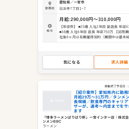
愛知県
／
一宮市
補）として大きく飛躍されることを期待し
勤務地
伝法寺7丁目1−7
す。 また、全体のオペレーション改善や構
せしますので、あなたならではのアイデア
月給
:
290,000
円〜
310,000
円
に発信してください。 【具体的には…】 ・ホー
ル、キッチンの全体管理 ・予約管理、電話
【年収例】 ■25歳 入社2年目 副店長 年収4
接客、サービス全般 ・スタッフへの指示出
給与
■38歳 入社6年目 店長 年収750万 【試用期間】 入
きの確認 ・売上管理、発注業務、在庫管理
社後6ヶ月は有期雇用契約（期間中は基本給
ッフの育成やマネジメント、シフト管理 な
各手当） ※みなし残業40時間・深夜80時間
社後はスキルに合わせた業務からお任せし
￥71,890を含む。超過分は追加支給。 ※緊急の出
で、徐々に業務の幅を広げていきましょう
勤には別途特別手当を支給
をはじめ本部スタッフがあなたの成長をサ
ますので、店長経験がない方も安心してス
気になる
求人詳細
きる環境です。 将来のキャリアとして、S
アマネージャーといった本部職への昇格の
もあり。独立をめざすなど、店舗運営のノ
学べます。 詳細は面談時にご説明いたします。この
掲載終了予定日：
求人が気になった方は、エントリーいただ
【紹介案件】愛知県内に勤務
ックビズ転職支援窓口』までお問合せくだ
月給29万～31万円／タンメ
長候補／飲食専門のキャリア
ザーが、選考～内定までをサ
ます
『博多ラーメンばりばり軒』一宮インター店
｜
株式会
ンメンBBC
ラーメン