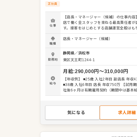
正社員
【店長・マネージャー（候補）の仕事内容】
店で働く全スタッフを束ねる最高責任者が
仕事
す。接客をはじめとする店舗運営全般はも
スタッフの育成やマネジメントといった重
店長・マネージャー（候補）
を担います。また、販促イベントやキャン
職種
企画など売上に直結するやりがいある業務
となります。マネジメント経験を活かし店
静岡県
／
浜松市
補）として大きく飛躍されることを期待し
勤務地
東区天王町1244-1
す。 また、全体のオペレーション改善や構
せしますので、あなたならではのアイデア
月給
:
290,000
円〜
310,000
円
に発信してください。 【具体的には…】 ・ホー
ル、キッチンの全体管理 ・予約管理、電話
【年収例】 ■25歳 入社2年目 副店長 年収4
接客、サービス全般 ・スタッフへの指示出
給与
■38歳 入社6年目 店長 年収750万 【試用期間】 入
きの確認 ・売上管理、発注業務、在庫管理
社後6ヶ月は有期雇用契約（期間中は基本給
ッフの育成やマネジメント、シフト管理 な
各手当） ※みなし残業40時間・深夜80時間
社後はスキルに合わせた業務からお任せし
￥68,880を含む。超過分は追加支給 ※緊急の出勤
で、徐々に業務の幅を広げていきましょう
には別途特別手当を支給
をはじめ本部スタッフがあなたの成長をサ
気になる
求人詳細
ますので、店長経験がない方も安心してス
きる環境です。 将来のキャリアとして、S
アマネージャーといった本部職への昇格の
もあり。独立をめざすなど、店舗運営のノ