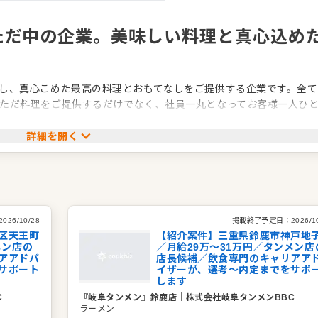
ただ中の企業。美味しい料理と真心込め
し、真心こめた最高の料理とおもてなしをご提供する企業です。全て
ただ料理をご提供するだけでなく、社員一丸となってお客様一人ひ
します。
詳細を開く
見据えたサービスを心がけ、お客様の幸せはもちろん、スタッフの
リティあふれる事業を展開していきたいと考えています。
2026/10/28
掲載終了予定日：
2026/1
区天王町
【紹介案件】三重県鈴鹿市神戸地
メン店の
／月給29万～31万円／タンメン店
アアドバ
店長候補／飲食専門のキャリアア
サポート
イザーが、選考～内定までをサポ
します
C
『岐阜タンメン』鈴鹿店
｜
株式会社岐阜タンメンBBC
ラーメン