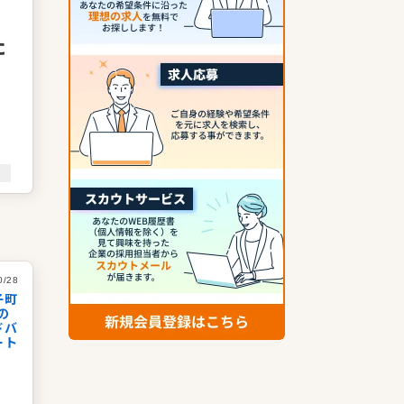
た
と
幸
0/28
子町
の
ドバ
ート