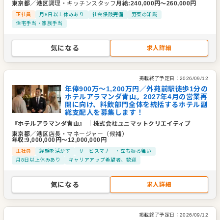
東京都
／
港区
調理・キッチンスタッフ
月給
:
240,000
円〜
260,000
円
正社員
月8日以上休みあり
社会保険完備
野菜の知識
住宅手当・家族手当
気になる
求人詳細
掲載終了予定日：
2026/09/12
年俸900万～1,200万円／外苑前駅徒歩1分の
ホテルアラマンダ青山。2027年4月の営業再
開に向け、料飲部門全体を統括するホテル副
総支配人を募集します！
『ホテルアラマンダ青山』
｜
株式会社ユニマットクリエイティブ
東京都
／
港区
店長・マネージャー（候補）
年収
:
9,000,000
円〜
12,000,000
円
正社員
経験を活かす
サービスマナー・立ち振る舞い
月8日以上休みあり
キャリアアップ希望者、歓迎
気になる
求人詳細
掲載終了予定日：
2026/09/12