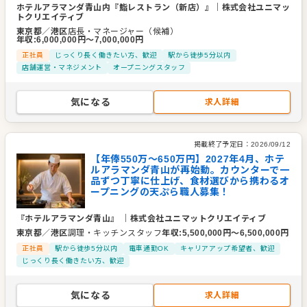
ホテルアラマンダ青山内『鮨レストラン（新店）』
｜
株式会社ユニマッ
トクリエイティブ
東京都
／
港区
店長・マネージャー（候補）
年収
:
6,000,000
円〜
7,000,000
円
正社員
じっくり長く働きたい方、歓迎
駅から徒歩5分以内
店舗運営・マネジメント
オープニングスタッフ
気になる
求人詳細
掲載終了予定日：
2026/09/12
【年俸550万～650万円】2027年4月、ホテ
ルアラマンダ青山が再始動。カウンターで一
品ずつ丁寧に仕上げ、食材選びから携わるオ
ープニングの天ぷら職人募集！
『ホテルアラマンダ青山』
｜
株式会社ユニマットクリエイティブ
東京都
／
港区
調理・キッチンスタッフ
年収
:
5,500,000
円〜
6,500,000
円
正社員
駅から徒歩5分以内
電車通勤OK
キャリアアップ希望者、歓迎
じっくり長く働きたい方、歓迎
気になる
求人詳細