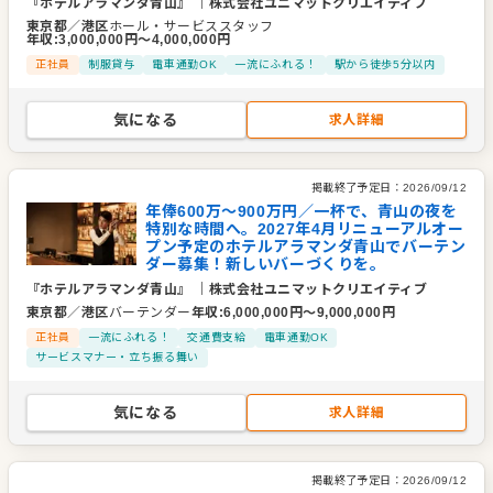
『ホテルアラマンダ青山』
｜
株式会社ユニマットクリエイティブ
事業内容
ホテル、レストラン事業、フィットネス事業ほか
東京都
／
港区
ホール・サービススタッフ
年収
:
3,000,000
円〜
4,000,000
円
代表者
代表取締役社長 高橋洋二
正社員
制服貸与
電車通勤OK
一流にふれる！
駅から徒歩5分以内
事業所
東京都千代田区北青山2-7-13プラセオ青山ビル
気になる
求人詳細
掲載終了予定日：
2026/09/12
年俸600万～900万円／一杯で、青山の夜を
特別な時間へ。2027年4月リニューアルオー
プン予定のホテルアラマンダ青山でバーテン
ダー募集！新しいバーづくりを。
『ホテルアラマンダ青山』
｜
株式会社ユニマットクリエイティブ
東京都
／
港区
バーテンダー
年収
:
6,000,000
円〜
9,000,000
円
正社員
一流にふれる！
交通費支給
電車通勤OK
サービスマナー・立ち振る舞い
気になる
求人詳細
掲載終了予定日：
2026/09/12