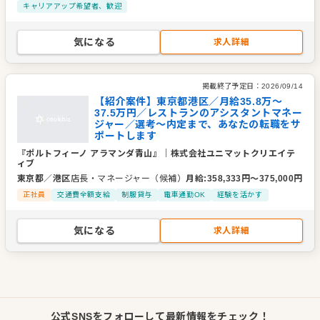
キャリアアップ希望者、歓迎
気になる
求人詳細
掲載終了予定日：
2026/09/14
【紹介案件】東京都港区／月給35.8万～
37.5万円／レストランのアシスタントマネー
ジャー／選考～内定まで、あなたの転職をサ
ポートします
『ポルトフィーノ アラマンダ青山』
｜
株式会社ユニマットクリエイテ
ィブ
東京都
／
港区
店長・マネージャー（候補）
月給
:
358,333
円〜
375,000
円
正社員
交通費全額支給
制服貸与
電車通勤OK
経験を活かす
気になる
求人詳細
公式SNSをフォローして最新情報をチェック！