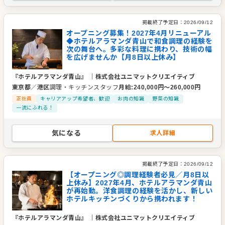
掲載終了予定日：
2026/09/12
オープニング募集！2027年4月リニューアル
◆ホテルアラマンダ青山で和食調理の経験を
次の舞台へ。多彩な料理に携わり、技術の幅
を広げませんか【月8日以上休み】
『ホテルアラマンダ青山』
｜
株式会社ユニマットクリエイティブ
東京都
／
港区
調理・キッチンスタッフ
月給
:
240,000
円〜
260,000
円
正社員
キャリアアップ希望者、歓迎
お肉の知識
野菜の知識
一流にふれる！
気になる
求人詳細
掲載終了予定日：
2026/09/12
【オープニング◎調理経験者必見／月8日以
上休み】2027年4月、ホテルアラマンダ青山
が再始動。洋食調理の経験を活かし、新しい
ホテルキッチンづくりから携われます！
『ホテルアラマンダ青山』
｜
株式会社ユニマットクリエイティブ