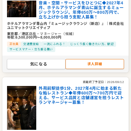
音楽・空間・サービスをひとつに◆2027年4
月、ホテルアラマンダ青山に誕生するミュー
ジックラウンジ。年俸650万～800万円で、
立ち上げから担う支配人募集！
ホテルアラマンダ青山内『ミュージックラウンジ（新店）』
｜
株式会社
ユニマットクリエイティブ
東京都
／
港区
店長・マネージャー（候補）
年収
:
6,500,000
円〜
8,000,000
円
正社員
交通費支給
一流にふれる！
じっくり長く働きたい方、歓迎
サービスマナー・立ち振る舞い
気になる
求人詳細
掲載終了予定日：
2026/09/12
外苑前駅徒歩1分、2027年4月に始まる新た
な鮨レストラン◆年俸600万～700万円で迎
える、サービス品質と店舗運営を担うレスト
ランマネージャー募集！