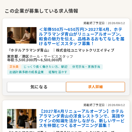
くつろげる時間と、記憶に残る空間づくりに取り組んでいま
す。
この企業が募集している求人情報
同社が運営する『ホテルアラマンダ青山』は、東京メトロ銀座
掲載終了予定日：
2026/09/12
線「外苑前駅」から徒歩1分。青山通り沿いという都心の中心
＜年俸550万～650万円＞2027年4月、ホテ
ルアラマンダ青山がリニューアルオープン。
にありながら、街の喧騒から離れて過ごせる落ち着きと、洗練
和食の魅力を伝え、品格あるおもてなしを届
された品格を兼ね備えたホテルです。客室での滞在だけでな
けるサービススタッフ募集！
く、食事やサービス、空間のしつらえまで一つの体験として捉
『ホテルアラマンダ青山』
｜
株式会社ユニマットクリエイティブ
東京都
／
港区
ホール・サービススタッフ
え、お客様一人ひとりに寄り添うおもてなしを大切にしてきま
年収
:
5,500,000
円〜
6,500,000
円
した。
正社員
じっくり長く働きたい方、歓迎
住宅手当・家族手当
出店計画多数の成長企業
経験を活かす
受け継いできたホテルの魅力を守りながら、時代に合わせて新
しい価値を生み出していくことも、同社が大切にしている姿勢
気になる
求人詳細
です。青山という街にふさわしい感性と、ユニマットグループ
ならではの安定した事業基盤。その両方を活かし、国内外のお
掲載終了予定日：
2026/09/12
客様へ上質な時間を届けています。
【2027年4月リニューアルオープン】ホテル
アラマンダ青山の洋食レストランで、英語や
企業情報
ワインの知識を活かしながら、新しいサービ
スを仲間とつくるオープニング募集！
業種／業態
ホテル・旅館