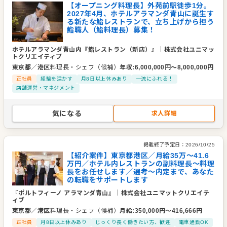
【オープニング料理長】外苑前駅徒歩1分。
2027年4月、ホテルアラマンダ青山に誕生す
る新たな鮨レストランで、立ち上げから担う
鮨職人（鮨料理長）募集！
ホテルアラマンダ青山内『鮨レストラン（新店）』
｜
株式会社ユニマッ
トクリエイティブ
東京都
／
港区
料理長・シェフ（候補）
年収
:
6,000,000
円〜
8,000,000
円
正社員
経験を活かす
月8日以上休みあり
一流にふれる！
店舗運営・マネジメント
気になる
求人詳細
掲載終了予定日：
2026/10/25
【紹介案件】東京都港区／月給35万～41.6
万円／ホテル内レストランの副料理長～料理
長をお任せします／選考～内定まで、あなた
の転職をサポートします
『ポルトフィーノ アラマンダ青山』
｜
株式会社ユニマットクリエイテ
ィブ
東京都
／
港区
料理長・シェフ（候補）
月給
:
350,000
円〜
416,666
円
正社員
月8日以上休みあり
じっくり長く働きたい方、歓迎
電車通勤OK