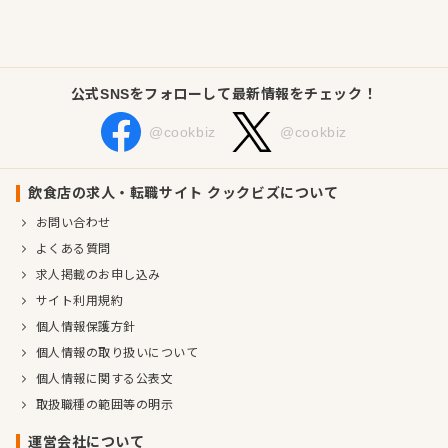
当社の母体は不動産会社。経営基盤が安定しており、将来的な
店舗拡大を視野に入れた成長戦略のもと、飲食事業でも着実に
公式SNSをフォローして最新情報をチェック！
歩みを進めています。安定と挑戦が両立した環境のなかで、自
分の可能性を広げたい方にもぴったりの職場です。
@cookbiz
@cookbiz
また、働きやすさにも自信があります。完全週休2日制を導入
し、週末や連休の希望休も柔軟に対応。未経験から始めたスタ
飲食店の求人・転職サイト クックビズについて
ッフも多数在籍しており、マニュアルやOJTによる手厚いサポ
お問い合わせ
ート体制を整えています。スタッフ同士の関係性も良く、
よくある質問
「和」を大切にした職場では、20代～30代を中心とした若手が
求人掲載のお申し込み
活躍中。人を育てる風土が根付いています。
サイト利用規約
個人情報保護方針
飲食が好きな方、自分の店を持ちたいという夢がある方、働く
個人情報の取り扱いについて
環境も待遇も大切にしたい方、どんな方にも成長とやりがいが
個人情報に関する公表文
見つかる職場です。あなたらしく働ける場所を、ここで一緒に
取扱職種の範囲等の明示
つくっていきませんか？
運営会社について