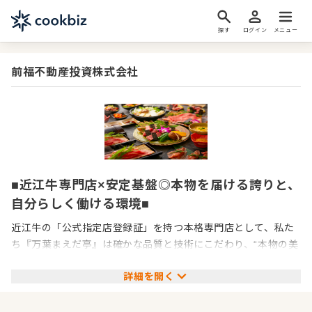
探す
ログイン
メニュー
前福不動産投資株式会社
■近江牛専門店×安定基盤◎本物を届ける誇りと、
自分らしく働ける環境■
近江牛の「公式指定店登録証」を持つ本格専門店として、私た
ち『万葉まえだ亭』は確かな品質と技術にこだわり、“本物の美
味しさ”をお客様に提供し続けてきました。仕入れは、HACCP
詳細を開く
認証を取得した大卸問屋「びわこフード」からの直送。確かな
目利きと安全性に裏打ちされた近江牛を、プロの技と誇りをも
ってご提供しています。