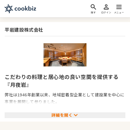
探す
ログイン
メニュー
平岩建設株式会社
こだわりの料理と居心地の良い空間を提供する
『月夜岩』
弊社は1946年創業以来、地域密着型企業として建設業を中心に
事業を展開して参りました。
ゼネコンとサブコンの両機能を持ち、埼玉県西部エリアを中心
詳細を開く
に教育施設、医療・福祉施設、商業施設、工場・倉庫、文化・
スポーツ・娯楽施設、住宅・マンション、公共施設など、幅広
い分野で建設に携わっています。