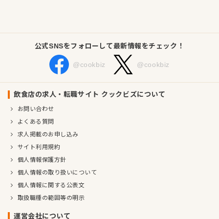
2018年に台湾で「月夜岩」をオープンし、飲食事業を始めまし
た。
公式SNSをフォローして最新情報をチェック！
台湾のお客様に日本の「蟹料理」の美味を伝えたいという想い
から、店名を「月夜岩（TSUKIYOIWA）」としました。こだわ
@cookbiz
@cookbiz
りの料理を最高に居心地の良い空間で提供し、心もお腹も満た
される究極の満足をお届けします。
飲食店の求人・転職サイト クックビズについて
企業情報
お問い合わせ
業種／業態
その他、和食全般、日本料理・割烹・懐石、その他、和食全
よくある質問
般、日本料理・割烹・懐石
求人掲載のお申し込み
事業内容
総合建設業、飲食事業
サイト利用規約
代表者
代表取締役社長 平岩 敏和
個人情報保護方針
事業所
埼玉県所沢市南住吉8-19
個人情報の取り扱いについて
個人情報に関する公表文
取扱職種の範囲等の明示
運営会社について