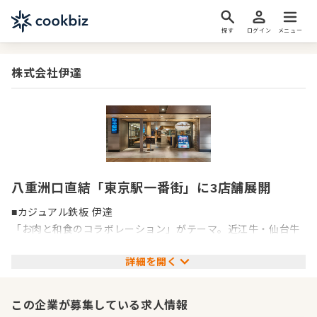
探す
ログイン
メニュー
株式会社伊達
八重洲口直結「東京駅一番街」に3店舗展開
■カジュアル鉄板 伊達
「お肉と和食のコラボレーション」がテーマ。近江牛・仙台牛
などのブランド牛、産地直送の海鮮、珍しいヨーロッパ野菜を
詳細を開く
扱うことができます。本格的でありながらもカジュアルな鉄板
焼きと創作料理を提供しています。
この企業が募集している求人情報
■仙台牛タン炭火焼「杜」