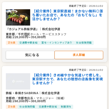
肉質の柔らかさにとことんこだわった牛タンを提供していま
掲載終了予定日：
2026/11/02
す。厚切り牛タン炭火焼きは、厳選された部位のみを1枚1枚丁
【紹介案件】東京駅直結！まかない無料◎落
ち着いたお店で、あなたの「おもてなし」を
寧に手作業で調理したこだわりの一品で、もっちりした食感が
活かしませんか？
特徴です。
『カジュアル鉄板伊達』
｜
株式会社伊達
■焼きとり 一鶏
東京都
／
千代田区
ホール・サービススタッフ
月給
:
220,000
円〜
350,000
円
厳選した全国の地鶏・銘柄鶏を月替わりで提供しており、1本1
正社員
交通費全額支給
賞与・インセンティブあり
社会保険完備
本丁寧に仕込んだ串焼が自慢の焼き鳥店。自家製料理(一品)や
揚げ物も提供しており、幅広い鶏料理を扱うことができます。
気になる
求人詳細
企業情報
業種／業態
ステーキ・鉄板焼、焼鳥、和食全般、和食全般、ステーキ・
掲載終了予定日：
2026/11/02
鉄板焼
【紹介案件】きめ細やかな気遣いで癒しを。
東京駅チカで、あなたの理想の店長像を実現
事業内容
飲食店の経営
しませんか？
代表者
代表取締役 伊勢 啓子
鉄板・串焼きSABRINA
｜
株式会社伊達
事業所
東京都千代田区橋茅場町3-3-7浅田共同ビル4階B室
京都府
／
京都市
店長・マネージャー（候補）
月給
:
260,000
円〜
300,000
円
正社員
社会保険完備
交通費全額支給
制服貸与